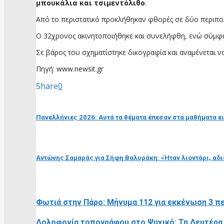
μπουκάλια και τσιμεντόλιθο
.
Από το περιστατικό προκλήθηκαν φθορές σε δύο περιπολ
Ο 32χρονος ακινητοποιήθηκε και συνελήφθη, ενώ σύμφω
Σε βάρος του σχηματίστηκε δικογραφία και αναμένεται ν
Πηγή: www.newsit.gr
Share
0
προηγούμενη ανάρτηση
Πανελλήνιες 2026: Αυτά τα θέματα έπεσαν στα μαθήματα 
επόμενη ανάρτηση
Αντώνης Σαμαράς για Σήφη Βαλυράκη: «Ήταν λιοντάρι, αδ
RELATED POSTS
Φωτιά στην Πάρο: Μήνυμα 112 για εκκένωση 3 πε
Δολοφονία τοπογράφου στο Ψυχικό: Τη Δευτέρα 