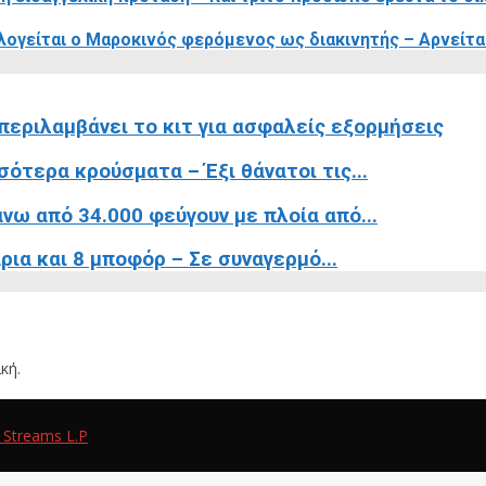
λογείται ο Μαροκινός φερόμενος ως διακινητής – Αρνείται
περιλαμβάνει το κιτ για ασφαλείς εξορμήσεις
σότερα κρούσματα – Έξι θάνατοι τις...
νω από 34.000 φεύγουν με πλοία από...
ρια και 8 μποφόρ – Σε συναγερμό...
κή.
 Streams L.P