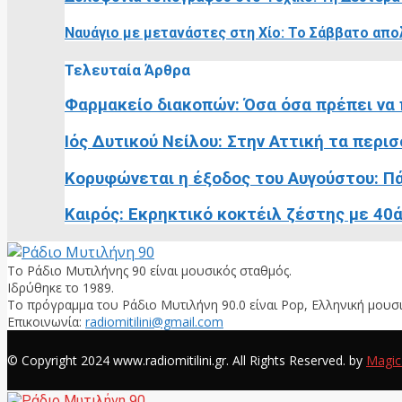
Ναυάγιο με μετανάστες στη Χίο: Το Σάββατο απο
Τελευταία Άρθρα
Φαρμακείο διακοπών: Όσα όσα πρέπει να 
Ιός Δυτικού Νείλου: Στην Αττική τα περισ
Κορυφώνεται η έξοδος του Αυγούστου: Πά
Καιρός: Εκρηκτικό κοκτέιλ ζέστης με 40ά
Το Ράδιο Μυτιλήνης 90 είναι μουσικός σταθμός.
Ιδρύθηκε το 1989.
Το πρόγραμμα του Ράδιο Μυτιλήνη 90.0 είναι Pop, Ελληνική μουσι
Επικοινωνία:
radiomitilini@gmail.com
Facebook
© Copyright 2024 www.radiomitilini.gr. All Rights Reserved. by
Magic