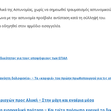
ικά της Αστυνομίας, χωρίς να σημειωθεί τραυματισμός αστυνομικού
να με την αστυνομία προέβαλε αντίσταση κατά τη σύλληψή του.
α οδηγηθεί στον αρμόδιο εισαγγελέα.
ειδικότητας για τους υποψήφιους των ΕΠΑΛ
ιανόητη δολοφονία» – Τα «καρφιά» του πρώην πρωθυπουργού για τις 
ριοχών προς Αλυκή – Στην μάχη και εναέρια μέσα
η εισαγγελική πρόταση – Και τρίτο πρόσωπο ερευνά το δι