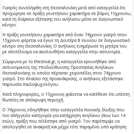
Γιατρός συνελήφθη στη Θεσσαλονίκη μετά από καταγγελία ότι
προχώρησε σε πράξη γενετήσιου χαρακτήρα σε βάρος 15χρονου,
κατά τη διάρκεια εξέτασης του ανήλικου μέσα σε διαγνωστικό
κέντρο.
Η πράξη γενετήσιου χαρακτήρα από έναν 74χρονο γιατρό στον
15χρονο φέρεται να έγινε τη Δευτέρα 8 Ιουνίου σε διαγωνιστικό
κέντρο στη Θεσσαλονίκη. Ο ανήλικος ενημέρωσε τη μητέρα του
με αποτέλεσμα να ακολουθήσει καταγγελία στην αστυνομία.
Σύμφωνα με το thestival.gr, η καταγγελία ερευνήθηκε από
αστυνομικούς της Υποδιεύθυνσης Προστασίας Ανηλίκων
Θεσσαλονίκης οι οποίοι πέρασαν χειροπέδες στον 74χρονο
γιατρό. Στο πλαίσιο της προανάκρισης, ο ανήλικος εξετάστηκε
παρουσία παιδοψυχολόγου.
Κατά πληροφορίες, ο 15χρονος φαίνεται να κατέθεσε ότι υπέστη
θωπείες σε απόκρυφη περιοχή.
Ο 74χρονος οδηγήθηκε στην εισαγγελέα ποινικής δίωξης που
τον απήγγειλε κατηγορία για κατάχρηση ανηλίκου (άνω των 14
ετών), πράξη που τελέστηκε από γιατρό. Τον παρέπεμψε να
απολογηθεί σε ανακριτή και μέχρι τότε παραμένει υπό κράτηση.