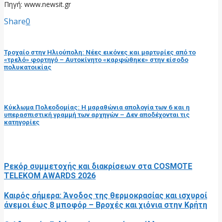
Πηγή: www.newsit.gr
Share
0
προηγούμενη ανάρτηση
Τροχαίο στην Ηλιούπολη: Νέες εικόνες και μαρτυρίες από το
«τρελό» φορτηγό – Αυτοκίνητο «καρφώθηκε» στην είσοδο
πολυκατοικίας
επόμενη ανάρτηση
Κύκλωμα Πολεοδομίας: Η μαραθώνια απολογία των 6 και η
υπερασπιστική γραμμή των αρχηγών – Δεν αποδέχονται τις
κατηγορίες
RELATED POSTS
Ρεκόρ συμμετοχής και διακρίσεων στα COSMOTE
TELEKOM AWARDS 2026
Καιρός σήμερα: Άνοδος της θερμοκρασίας και ισχυροί
άνεμοι έως 8 μποφόρ – Βροχές και χιόνια στην Κρήτη