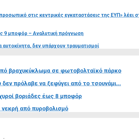
προσωπικό στις κεντρικές εγκαταστάσεις της ΕΥΠ» λέει στ
έως 9 μποφόρ – Αναλυτική πρόγνωση
α αυτοκίνητα, δεν υπάρχουν τραυματισμοί
 από βραχυκύκλωμα σε φωτοβολταϊκό πάρκο
 δεν πρόλαβε να ξεφύγει από το τσουνάμι...
σχυροί βοριάδες έως 8 μποφόρ
 νεκρή από πυροβολισμό