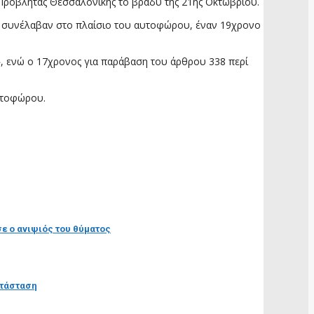
’ Προβλήτας Θεσσαλονίκης το βράδυ της 21ης Οκτωβρίου.
κης συνέλαβαν στο πλαίσιο του αυτοφώρου, έναν 19χρονο
, ενώ ο 17χρονος για παράβαση του άρθρου 338 περί
αυτοφώρου.
σε ο ανιψιός του θύματος
ατάσταση