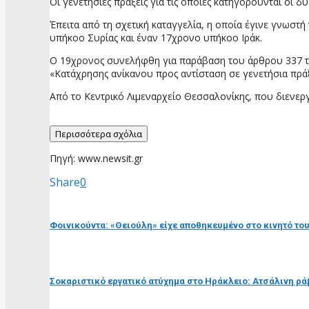
Οι γενετήσιες πράξεις για τις οποίες κατηγορούνται οι
Έπειτα από τη σχετική καταγγελία, η οποία έγινε γνωστ
υπήκοο Συρίας και έναν 17χρονο υπήκοο Ιράκ.
Ο 19χρονος συνελήφθη για παράβαση του άρθρου 337 το
«Κατάχρησης ανίκανου προς αντίσταση σε γενετήσια πρά
Από το Κεντρικό Λιμεναρχείο Θεσσαλονίκης, που διενεργ
Περισσότερα σχόλια
Πηγή: www.newsit.gr
Share
0
προηγούμενη ανάρτηση
Φοινικούντα: «Θειούλη» είχε αποθηκευμένο στο κινητό το
επόμενη ανάρτηση
Σοκαριστικό εργατικό ατύχημα στο Ηράκλειο: Ατσάλινη 