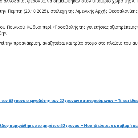
 δύο αλλοδαποί φέρονται να σημειώθηκαν στον υπαίθριο χώρο της Α
ή την Πέμπτη (23.10.2025), στελέχη της Λιμενικής Αρχής Θεσσαλονί
υ Ποινικού Κώδικα περί «Προσβολής της γενετήσιας αξιοπρέπειας»
ξη».
εί την προανάκριση, αναζητείται και τρίτο άτομο στο πλαίσιο του 
υ τον 68χρονο ο εργοδότης των 22χρονων κατηγορούμενων – Τι κατέθε
ράβδος καρφώθηκε στο μπράτσο 52χρονου – Νοσηλεύεται σε σοβαρή κ