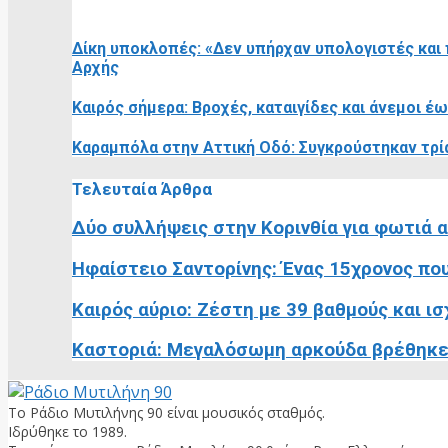
RELATED POSTS
Δίκη υποκλοπές: «Δεν υπήρχαν υπολογιστές και 
Αρχής
Καιρός σήμερα: Βροχές, καταιγίδες και άνεμοι 
Καραμπόλα στην Αττική Οδό: Συγκρούστηκαν τρί
Τελευταία Άρθρα
Δύο συλλήψεις στην Κορινθία για φωτιά
Ηφαίστειο Σαντορίνης: Ένας 15χρονος που
Καιρός αύριο: Ζέστη με 39 βαθμούς και ι
Καστοριά: Μεγαλόσωμη αρκούδα βρέθηκε
Το Ράδιο Μυτιλήνης 90 είναι μουσικός σταθμός.
Ιδρύθηκε το 1989.