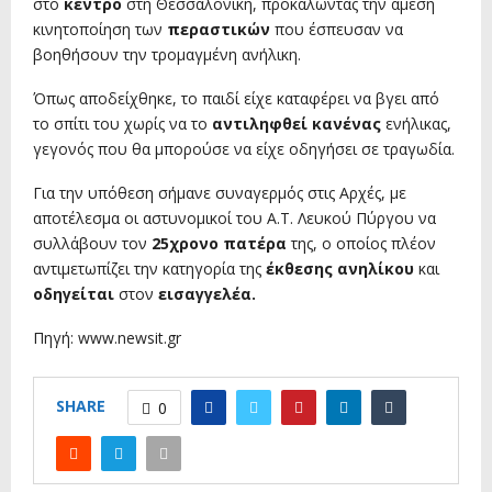
στο
κέντρο
στη Θεσσαλονίκη, προκαλώντας την άμεση
κινητοποίηση των
περαστικών
που έσπευσαν να
βοηθήσουν την τρομαγμένη ανήλικη.
Όπως αποδείχθηκε, το παιδί είχε καταφέρει να βγει από
το σπίτι του χωρίς να το
αντιληφθεί κανένας
ενήλικας,
γεγονός που θα μπορούσε να είχε οδηγήσει σε τραγωδία.
Για την υπόθεση σήμανε συναγερμός στις Αρχές, με
αποτέλεσμα οι αστυνομικοί του Α.Τ. Λευκού Πύργου να
συλλάβουν τον
25χρονο πατέρα
της, ο οποίος πλέον
αντιμετωπίζει την κατηγορία της
έκθεσης ανηλίκου
και
οδηγείται
στον
εισαγγελέα.
Πηγή: www.newsit.gr
SHARE
0