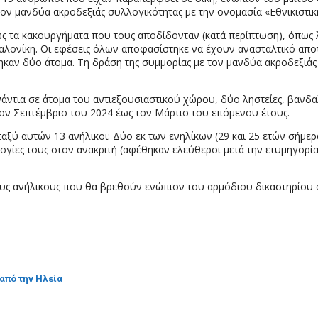
τον μανδύα ακροδεξιάς συλλογικότητας με την ονομασία «Εθνικιστι
θώς τα κακουργήματα που τους αποδίδονταν (κατά περίπτωση), όπως
αλονίκη. Οι εφέσεις όλων αποφασίστηκε να έχουν ανασταλτικό αποτέ
ηκαν δύο άτομα. Τη δράση της συμμορίας με τον μανδύα ακροδεξιάς
άντια σε άτομα του αντιεξουσιαστικού χώρου, δύο ληστείες, βανδα
 τον Σεπτέμβριο του 2024 έως τον Μάρτιο του επόμενου έτους.
αξύ αυτών 13 ανήλικοι: Δύο εκ των ενηλίκων (29 και 25 ετών σήμερ
λογίες τους στον ανακριτή (αφέθηκαν ελεύθεροι μετά την ετυμηγορ
ους ανήλικους που θα βρεθούν ενώπιον του αρμόδιου δικαστηρίου 
από την Ηλεία