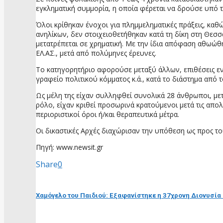
εγκληματική συμμορία, η οποία φέρεται να δρούσε υπό 
Όλοι κρίθηκαν ένοχοι για πλημμεληματικές πράξεις, κα
ανηλίκων, δεν στοιχειοθετήθηκαν κατά τη δίκη στη Θεσσ
μετατρέπεται σε χρηματική. Με την ίδια απόφαση αθωώθ
ΕΛ.ΑΣ., μετά από πολύμηνες έρευνες.
Το κατηγορητήριο αφορούσε μεταξύ άλλων, επιθέσεις εν
γραφείο πολιτικού κόμματος κ.ά., κατά το διάστημα από
Ως μέλη της είχαν συλληφθεί συνολικά 28 άνθρωποι, μετ
ρόλο, είχαν κριθεί προσωρινά κρατούμενοι μετά τις απο
περιοριστικοί όροι ή/και θεραπευτικά μέτρα.
Οι δικαστικές Αρχές διαχώρισαν την υπόθεση ως προς τ
Πηγή: www.newsit.gr
Share
0
προηγούμενη ανάρτηση
Χαμόγελο του Παιδιού: Εξαφανίστηκε η 37χρονη Διονυσία 
επόμενη ανάρτηση