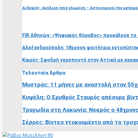
Αιδηψός: Ανήλικη ήπιε χλωρίνη – Αστυνομικοί την μετέφε
RELATED POSTS
FIR Αθηνών: «Ψηφιακός θόρυβος» προκάλεσε το b
Αλεξανδρούπολη: 18χρονη φοιτήτρια εντοπίστηκ
Καιρός: Σφοδρή νεροποντή στην Αττική με κερα
Τελευταία Άρθρα
Μυστράς: 11 μήνες με αναστολή στον 55χ
Κυψέλη: Ο Ερυθρός Σταυρός απέσυρε βίντε
Τραγωδία στη Λακωνία: Νεκρός ο 48χρονο
Σέρρες: Βίντεο ντοκουμέντο από το τροχαί