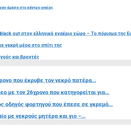
ραν άμεσα στο κέντρο υγείας
lack out στον ελληνικό εναέριο χώρο – Το πόρισμα της Ε
ε νεκρή μέσα στο σπίτι της
υνούς και βροντές
ρονο που έκρυβε τον νεκρό πατέρα...
ο με τον 26χρονο που κατηγορείται για...
ς οδηγός φορτηγού που έπεσε σε γκρεμό...
ο με νεκρούς μητέρα και γιο –...