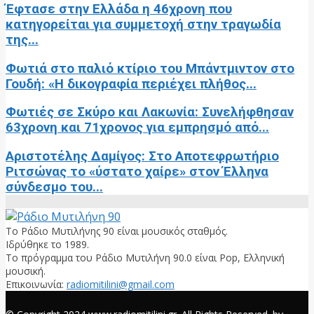
Έφτασε στην Ελλάδα η 46χρονη που
κατηγορείται για συμμετοχή στην τραγωδία
της...
Φωτιά στο παλιό κτίριο του Μπάντμιντον στο
Γουδή: «Η δικογραφία περιέχει πλήθος...
Φωτιές σε Σκύρο και Λακωνία: Συνελήφθησαν
63χρονη και 71χρονος για εμπρησμό από...
Αριστοτέλης Δαμίγος: Στο Αποτεφρωτήριο
Ριτσώνας το «ύστατο χαίρε» στον Έλληνα
σύνδεσμο του...
Το Ράδιο Μυτιλήνης 90 είναι μουσικός σταθμός.
Ιδρύθηκε το 1989.
Το πρόγραμμα του Ράδιο Μυτιλήνη 90.0 είναι Pop, Ελληνική
μουσική.
Επικοινωνία:
radiomitilini@gmail.com
Facebook