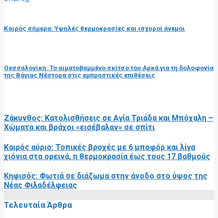
προηγούμενη ανάρτηση
Καιρός σήμερα: Υψηλές θερμοκρασίες και ισχυροί άνεμοι
επόμενη ανάρτηση
Θεσσαλονίκη: Το αιματοβαμμένο σκίτσο του Αρκά για τη δολοφονία
της Βάγιας Νέστορα στις εμπρηστικές επιθέσεις
RELATED POSTS
Ζάκυνθος: Κατολισθήσεις σε Αγία Τριάδα και Μπόχαλη –
Χώματα και βράχοι «εισέβαλαν» σε σπίτι
Καιρός αύριο: Τοπικές βροχές με 6 μποφόρ και λίγα
χιόνια στα ορεινά, η θερμοκρασία έως τους 17 βαθμούς
Κηφισός: Φωτιά σε διάζωμα στην άνοδο στο ύψος της
Νέας Φιλαδέλφειας
Τελευταία Άρθρα