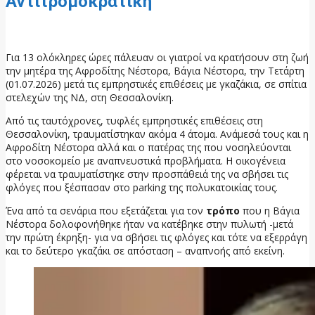
Αντιτρομοκρατική
2 Ιουλίου, 2026
Για 13 ολόκληρες ώρες πάλευαν οι γιατροί να κρατήσουν στη ζωή
την μητέρα της Αφροδίτης Νέστορα, Βάγια Νέστορα, την Τετάρτη
(01.07.2026) μετά τις εμπρηστικές επιθέσεις με γκαζάκια, σε σπίτια
στελεχών της ΝΔ, στη Θεσσαλονίκη.
Από τις ταυτόχρονες, τυφλές εμπρηστικές επιθέσεις στη
Θεσσαλονίκη, τραυματίστηκαν ακόμα 4 άτομα. Ανάμεσά τους και η
Αφροδίτη Νέστορα αλλά και ο πατέρας της που νοσηλεύονται
στο νοσοκομείο με αναπνευστικά προβλήματα. Η οικογένεια
φέρεται να τραυματίστηκε στην προσπάθειά της να σβήσει τις
φλόγες που ξέσπασαν στο parking της πολυκατοικίας τους.
Ένα από τα σενάρια που εξετάζεται για τον
τρόπο
που η Βάγια
Νέστορα δολοφονήθηκε ήταν να κατέβηκε στην πυλωτή -μετά
την πρώτη έκρηξη- για να σβήσει τις φλόγες και τότε να εξερράγη
και το δεύτερο γκαζάκι σε απόσταση – αναπνοής από εκείνη.