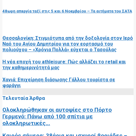
48ωρη απεργία ταξί στις 5 και 6 Νοεμβρίου – Τα αιτήματα του ΣΑΤΑ
RELATED POSTS
Θεσσαλονίκη: Στιγμιότυπα από την δοξολογία στον Ιερό
Ναό του Αγίου Δημητρίου για τον εορτασμό του
πολιούχου – «Χρόνια Πολλά» εύχεται ο Τασούλας
Η νέα εποχή του athleisure: Πώς αλλάζει το retail και
την καθημερινότητά μας
Χανιά: Επιχείρηση διάσωσης Γάλλου τουρίστα σε
φαράγγι
Τελευταία Άρθρα
Ολοκληρώθηκαν οι αυτοψίες στο Πόρτο
Γερμενό: Πάνω από 100 σπίτια με
ολοκληρωτικές...
Καιρός σήμερα: 38άρια και ισχυροί βοριάδες –