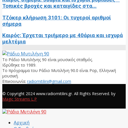
Τοπικές βροχές και καταιγίδες στα...
Τζόκερ κλήρωση 3101: Οι τυχεροί αριθμοί
σήμερα
Καιρός: Έρχεται τριήμερο με 40άρια και ισχυρά
μελτέμια
Το Ράδιο Μυτιλήνης 90 είναι μουσικός σταθμός.
Ιδρύθηκε το 1989.
Το πρόγραμμα του Ράδιο Μυτιλήνη 90.0 είναι Pop, Ελληνική
μουσική.
Επικοινωνία:
radiomitilini@gmail.com
Facebook
© Copyright 2024 www.radiomitilini.gr. All Rights Reserved. by
Magic Streams L.P
Facebook
Αρχική