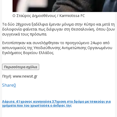
Ο Σταύρος Δημοσθένους / Karmiotissa FC
Τα δύο 28χρονα ξαδέλφια έμεναν μόνιμα στην Κύπρο και μετά τη
δολοφονία φαίνεται πως διέφυγαν στη Θεσσαλονίκη, όπου ζουν
συγγενικά τους πρόσωπα.
Εντοπίστηκαν και συνελήφθησαν το προηγούμενο 24ωρο από
αστυνομικούς της Υποδιεύθυνσης Αντιμετώπισης Οργανωμένου
Εγκλήματος Βορείου Ελλάδος.
Περισσότερα σχόλια
Πηγή: www.newsit.gr
Share
0
προηγούμενη ανάρτηση
Λάρισα: 41χρονος κυνηγούσε 37χρονη στο δρόμο με τσεκούρι για
χρήματα που του χρωστούσε ο άνδρας της
επόμενη ανάρτηση