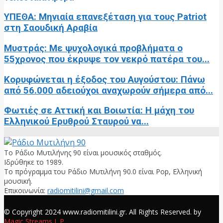
ΥΠΕΘΑ: Μηνιαία επανεξέταση για τους Patriot
στη Σαουδική Αραβία
Μυστράς: Με ψυχολογικά προβλήματα ο
55χρονος που έκρυψε τον νεκρό πατέρα του...
Κορυφώνεται η έξοδος του Αυγούστου: Πάνω
από 56.000 αδειούχοι αναχωρούν σήμερα από...
Φωτιές σε Αττική και Βοιωτία: Η μάχη του
Ελληνικού Ερυθρού Σταυρού να...
Το Ράδιο Μυτιλήνης 90 είναι μουσικός σταθμός.
Ιδρύθηκε το 1989.
Το πρόγραμμα του Ράδιο Μυτιλήνη 90.0 είναι Pop, Ελληνική
μουσική.
Επικοινωνία:
radiomitilini@gmail.com
Facebook
© Copyright 2024 www.radiomitilini.gr. All Rights Reserved. by
Magic Streams L.P