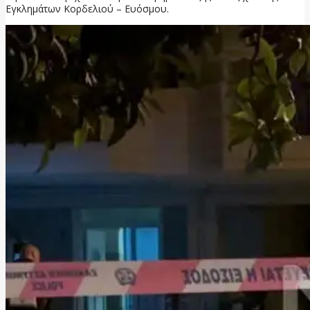
Εγκλημάτων Κορδελιού – Ευόσμου.