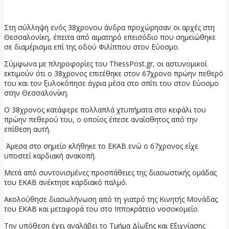
30 Μαΐου, 2026
Στη σύλληψη ενός 38χρονου άνδρα προχώρησαν οι αρχές στη
Θεσσαλονίκη, έπειτα από αιματηρό επεισόδιο που σημειώθηκε
σε διαμέρισμα επί της οδού Φιλίππου στον Εύοσμο.
Σύμφωνα με πληροφορίες του ThessPost.gr, οι αστυνομικοί
εκτιμούν ότι ο 38χρονος επιτέθηκε στον 67χρονο πρώην πεθερό
του και τον ξυλοκόπησε άγρια μέσα στο σπίτι του στον Εύοσμο
στην Θεσσαλονίκη.
Ο 38χρονος κατάφερε πολλαπλά χτυπήματα στο κεφάλι του
πρώην πεθερού του, ο οποίος έπεσε αναίσθητος από την
επίθεση αυτή.
Άμεσα στο σημείο κλήθηκε το ΕΚΑΒ ενώ ο 67χρονος είχε
υποστεί καρδιακή ανακοπή.
Μετά από συντονισμένες προσπάθειες της διασωστικής ομάδας
του ΕΚΑΒ ανέκτησε καρδιακό παλμό.
Ακολούθησε διασωλήνωση από τη γιατρό της Κινητής Μονάδας
του ΕΚΑΒ και μεταφορά του στο Ιπποκράτειο νοσοκομείο.
Την υπόθεση έχει αναλάβει το Τμήμα Δίωξης και Εξιχνίασης