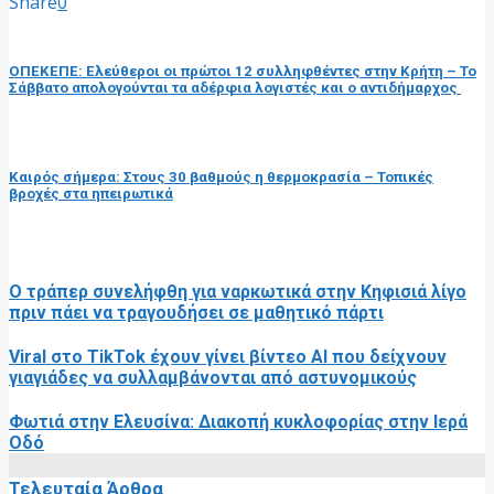
Share
0
προηγούμενη ανάρτηση
ΟΠΕΚΕΠΕ: Ελεύθεροι οι πρώτοι 12 συλληφθέντες στην Κρήτη – Το
Σάββατο απολογούνται τα αδέρφια λογιστές και ο αντιδήμαρχος
επόμενη ανάρτηση
Καιρός σήμερα: Στους 30 βαθμούς η θερμοκρασία – Τοπικές
βροχές στα ηπειρωτικά
RELATED POSTS
Ο τράπερ συνελήφθη για ναρκωτικά στην Κηφισιά λίγο
πριν πάει να τραγουδήσει σε μαθητικό πάρτι
Viral στο TikTok έχουν γίνει βίντεο AI που δείχνουν
γιαγιάδες να συλλαμβάνονται από αστυνομικούς
Φωτιά στην Ελευσίνα: Διακοπή κυκλοφορίας στην Ιερά
Οδό
Τελευταία Άρθρα