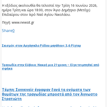
Η εξόδιος ακολουθία θα τελεστεί την Τρίτη 16 Ιουνίου 2026,
ημέρα Τρίτη και ώρα 18:00, στον Άγιο Δημήτριο (Μετόχι)
Επιδαύρου στον Ιερό Ναό Αγίου Νικολάου.
Πηγή: www.newsit.gr
Share
0
προηγούμενη ανάρτηση
Σεισμός στον Αρχάγγελο Ρόδου μεγέθους 3,6 Ρίχτερ
επόμενη ανάρτηση
Τραγωδία στην Εύβοια: Νεκρή μια 21χρονη – Είχε τσιμπηθεί από
σφήκα
RELATED POSTS
Τέμπη: Συγγενείς έγραψαν ξανά τα ονόματα των
θυμάτων της τραγωδίας μπροστά από τον Άγνωστο
Στρατιώτη