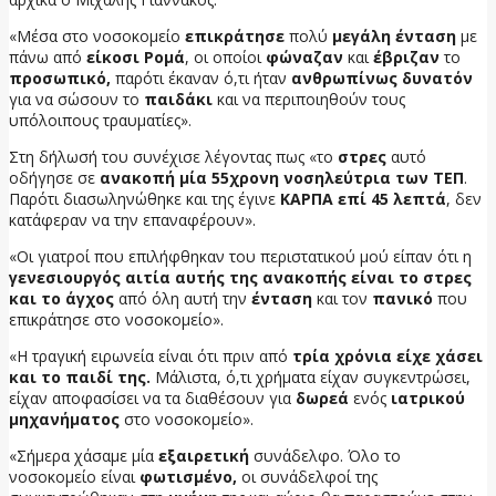
«Μέσα στο νοσοκομείο
επικράτησε
πολύ
μεγάλη ένταση
με
πάνω από
είκοσι Ρομά
, οι οποίοι
φώναζαν
και
έβριζαν
το
προσωπικό,
παρότι έκαναν ό,τι ήταν
ανθρωπίνως δυνατόν
για να σώσουν το
παιδάκι
και να περιποιηθούν τους
υπόλοιπους τραυματίες».
Στη δήλωσή του συνέχισε λέγοντας πως «το
στρες
αυτό
οδήγησε σε
ανακοπή μία 55χρονη νοσηλεύτρια των ΤΕΠ
.
Παρότι διασωληνώθηκε και της έγινε
ΚΑΡΠΑ επί 45 λεπτά
, δεν
κατάφεραν να την επαναφέρουν».
«Οι γιατροί που επιλήφθηκαν του περιστατικού μού είπαν ότι η
γενεσιουργός αιτία αυτής της ανακοπής είναι το στρες
και το άγχος
από όλη αυτή την
ένταση
και τον
πανικό
που
επικράτησε στο νοσοκομείο».
«Η τραγική ειρωνεία είναι ότι πριν από
τρία χρόνια είχε χάσει
και το παιδί της.
Μάλιστα, ό,τι χρήματα είχαν συγκεντρώσει,
είχαν αποφασίσει να τα διαθέσουν για
δωρεά
ενός
ιατρικού
μηχανήματος
στο νοσοκομείο».
«Σήμερα χάσαμε μία
εξαιρετική
συνάδελφο. Όλο το
νοσοκομείο είναι
φωτισμένο,
οι συνάδελφοί της