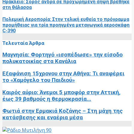
Ηράκλειο: Σορός άνδρα σε προχωρημένη σήψη βρέθηκε
στη θάλασσα
Πολεμική Αεροπορία: Στην τελική ευθεία το πρόγραμμα
προμήθειας για τρία προηγμένα μεταγωγικά αεροσκάφη
C-390
Τελευταία Άρθρα
Μαγνησία: Φορτηγό «ισοπέδωσε» την είσοδο
πολυκατοικίας στα Κανάλια
Εξαφάνιση 15χρονου στην Αθήνα: Τι αναφέρει
το «Χαμόγελο του Παιδιού»
Καιρός αύριο: Άνεμοι 5 μποφόρ στην Αττική,
έως 39 βαθμούς η θερμοκρασία...
Φωτιά στην Ερμακιά Κοζάνης – Στη μάχη της
κατάσβεσης και εναέρια μέσα