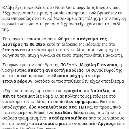
Θλίψη έχει προκαλέσει στο Ναύπλιο ο αιφνίδιος θάνατος μιας
55χρονης νοσηλεύτριας, η οποία κατέρρευσε ενώ βρισκόταν εν
ώρα υπηρεσίας στο Γενικό Νοσοκομείο της πόλης, με την τραγική
ειρωνεία να είναι ότι πριν από 3 χρόνια είχε χάσει και το παιδί
της.
Το τραγικό περιστατικό σημειώθηκε το
απόγευμα της
Δευτέρας 15.06.2026
, κατά τη διάρκεια της βάρδιάς της στα
Επείγοντα
στο νοσοκομείο του Ναυπλίου, που ένα τροχαίο,
οδήγησε την άτυχη γυναίκα σε τόσο στρες που έπαθε ανακοπή.
Σύμφωνα με τον πρόεδρο της ΠΟΕΔΗΝ,
Μιχάλη Γιαννακό
, η
νοσηλεύτρια
υπέστη ανακοπή καρδιάς.
Οι συνάδελφοί της
και το ιατρικό προσωπικό
έδωσαν μάχη
για να την
επαναφέρουν,
ωστόσο οι προσπάθειες δεν είχαν αποτέλεσμα.
«Σήμερα το απόγευμα έγινε ένα
τροχαίο
στο
Ναύπλιο,
με
πέντε τραυματίες
Ρομά. Ένας πολίτης τους μετέφερε στο
νοσοκομείο Ναυπλίου, το οποίο
δεν εφημέρευε.
Εκεί τους
υποδέχτηκαν
δύο νοσηλεύτριες στα ΤΕΠ
και το προσωπικό
που εφημέρευε. Ειδικά ένα
παιδάκι δέκα
ετών, που ήταν πιο
σοβαρά τραυματισμένο,
σταθεροποιήθηκε
από τους γιατρούς
και στη συνέχεια
διακομίστηκε
στο νοσοκομείο
Άργους»
είπε
αρχικά ο Μιχάλης Γιαννάκος.