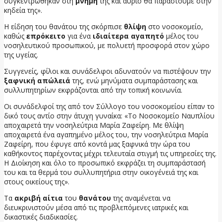
συγκεντρώθηκαν στη
μνήμη
της και αύριο θα παραστούμε στην
κηδεία της».
Η είδηση του θανάτου της σκόρπισε
θλίψη
στο νοσοκομείο,
καθώς
επρόκειτο
για ένα
ιδιαίτερα αγαπητό
μέλος του
νοσηλευτικού προσωπικού, με πολυετή προσφορά στον χώρο
της υγείας.
Συγγενείς, φίλοι και συνάδελφοι αδυνατούν να πιστέψουν την
ξαφνική απώλειά
της, ενώ μηνύματα συμπαράστασης και
συλλυπητηρίων εκφράζονται από την τοπική κοινωνία.
Οι συνάδελφοί της από τον Σύλλογο του νοσοκομείου είπαν το
δικό τους αντίο στην άτυχη γυναίκα: «Το Νοσοκομείο Ναυπλίου
αποχαιρετά την νοσηλεύτρια Μαρία Ζαφείρη. Με θλίψη
αποχαιρετά ένα αγαπημένο μέλος του, την νοσηλεύτρια Μαρία
Ζαφείρη, που έφυγε από κοντά μας ξαφνικά την ώρα του
καθήκοντος παρέχοντας μέχρι τελευταία στιγμή τις υπηρεσίες της.
Η Διοίκηση και όλο το προσωπικό εκφράζει τη συμπαράστασή
του και τα θερμά του συλλυπητήρια στην οικογένειά της και
στους οικείους της».
Τα
ακριβή αίτια
του
θανάτου
της αναμένεται να
διευκρινιστούν μέσα από τις προβλεπόμενες ιατρικές και
δικαστικές διαδικασίες.