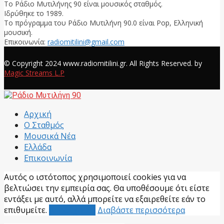
Το Ράδιο Μυτιλήνης 90 είναι μουσικός σταθμός.
Ιδρύθηκε το 1989.
Το πρόγραμμα του Ράδιο Μυτιλήνη 90.0 είναι Pop, Ελληνική
μουσική.
Επικοινωνία:
radiomitilini@gmail.com
Facebook
© Copyright 2024 www.radiomitilini.gr. All Rights Reserved. by
Magic Streams L.P
Facebook
Αρχική
Ο Σταθμός
Μουσικά Νέα
Ελλάδα
Επικοινωνία
Αυτός ο ιστότοπος χρησιμοποιεί cookies για να
βελτιώσει την εμπειρία σας. Θα υποθέσουμε ότι είστε
εντάξει με αυτό, αλλά μπορείτε να εξαιρεθείτε εάν το
επιθυμείτε.
Αποδέχομαι
Διαβάστε περισσότερα