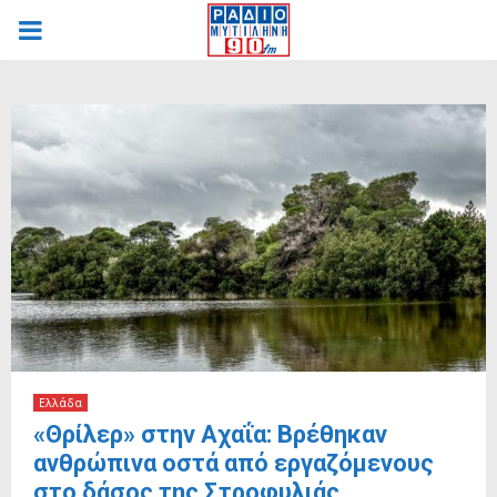
PRIMARY
MENU
Ελλάδα
«Θρίλερ» στην Αχαΐα: Βρέθηκαν
ανθρώπινα οστά από εργαζόμενους
στο δάσος της Στροφυλιάς