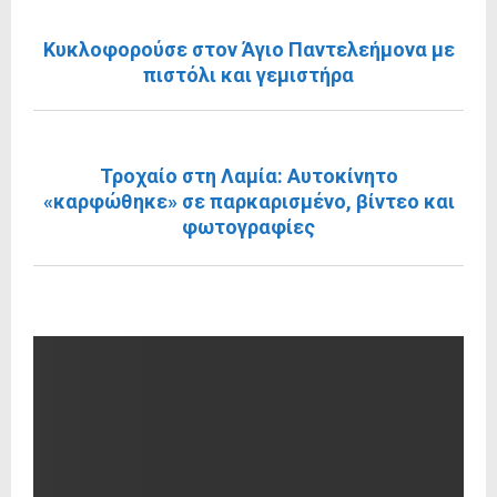
ΠΡΟΗΓΟΎΜΕΝΗ ΑΝΆΡΤΗΣΗ
Κυκλοφορούσε στον Άγιο Παντελεήμονα με
πιστόλι και γεμιστήρα
ΕΠΌΜΕΝΗ ΑΝΆΡΤΗΣΗ
Τροχαίο στη Λαμία: Αυτοκίνητο
«καρφώθηκε» σε παρκαρισμένο, βίντεο και
φωτογραφίες
RELATED POSTS