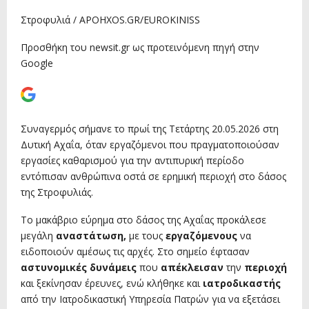
Στροφυλιά / APOHXOS.GR/EUROKINISS
Προσθήκη του newsit.gr ως προτεινόμενη πηγή στην
Google
Συναγερμός σήμανε το πρωί της Τετάρτης 20.05.2026 στη
Δυτική Αχαΐα, όταν εργαζόμενοι που πραγματοποιούσαν
εργασίες καθαρισμού για την αντιπυρική περίοδο
εντόπισαν ανθρώπινα οστά σε ερημική περιοχή στο δάσος
της Στροφυλιάς.
Το μακάβριο εύρημα στο δάσος της Αχαΐας προκάλεσε
μεγάλη
αναστάτωση,
με τους
εργαζόμενους
να
ειδοποιούν αμέσως τις αρχές. Στο σημείο έφτασαν
αστυνομικές δυνάμεις
που
απέκλεισαν
την
περιοχή
και ξεκίνησαν έρευνες, ενώ κλήθηκε και
ιατροδικαστής
από την Ιατροδικαστική Υπηρεσία Πατρών για να εξετάσει