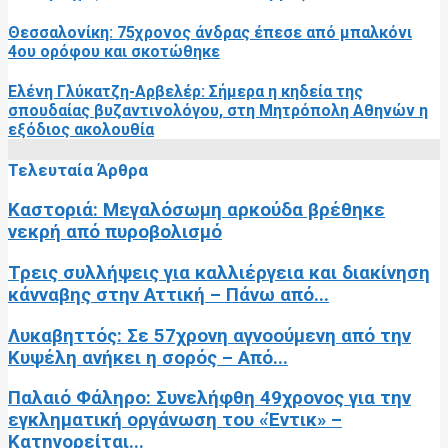
Θεσσαλονίκη: 75χρονος άνδρας έπεσε από μπαλκόνι
4ου ορόφου και σκοτώθηκε
Ελένη Γλύκατζη-Αρβελέρ: Σήμερα η κηδεία της
σπουδαίας βυζαντινολόγου, στη Μητρόπολη Αθηνών η
εξόδιος ακολουθία
Τελευταία Άρθρα
Καστοριά: Μεγαλόσωμη αρκούδα βρέθηκε
νεκρή από πυροβολισμό
Τρεις συλλήψεις για καλλιέργεια και διακίνηση
κάνναβης στην Αττική – Πάνω από...
Λυκαβηττός: Σε 57χρονη αγνοούμενη από την
Κυψέλη ανήκει η σορός – Από...
Παλαιό Φάληρο: Συνελήφθη 49χρονος για την
εγκληματική οργάνωση του «Έντικ» –
Κατηγορείται...