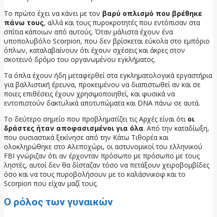
Το πρώτο έχει να κάνει με τον
βαρύ οπλισμό που βρέθηκε
πάνω τους
, αλλά και τους πυροκροτητές που εντόπισαν στα
σπίτια κάποιων από αυτούς. Όταν μάλιστα έχουν ένα
υποπολυβόλο Scorpion, που δεν βρίσκεται εύκολα στο εμπόριο
όπλων, καταλαβαίνουν ότι έχουν σχέσεις και άκρες στον
σκοτεινό δρόμο του οργανωμένου εγκλήματος.
Τα όπλα έχουν ήδη μεταφερθεί στα εγκληματολογικά εργαστήρια
για βαλλιστική έρευνα, προκειμένου να διαπιστωθεί αν και σε
ποιες επιθέσεις έχουν χρησιμοποιηθεί, και φυσικά να
εντοπιστούν δακτυλικά αποτυπώματα και DNA πάνω σε αυτά.
Το δεύτερο σημείο που προβληματίζει τις Αρχές είναι ότι
οι
δράστες ήταν αποφασισμένοι για όλα
. Από την καταδίωξη,
που ουσιαστικά ξεκίνησε από την Κάτω Τιθορέα και
ολοκληρώθηκε στο Αλεποχώρι, οι αστυνομικοί του ελληνικού
FBI γνώριζαν ότι αν έρχονταν πρόσωπο με πρόσωπο με τους
ληστές, αυτοί δεν θα δίσταζαν τόσο να πετάξουν χειροβομβίδες
όσο και να τους πυροβολήσουν με το καλάσνικοφ και το
Scorpion που είχαν μαζί τους.
Ο ρόλος των γυναικών