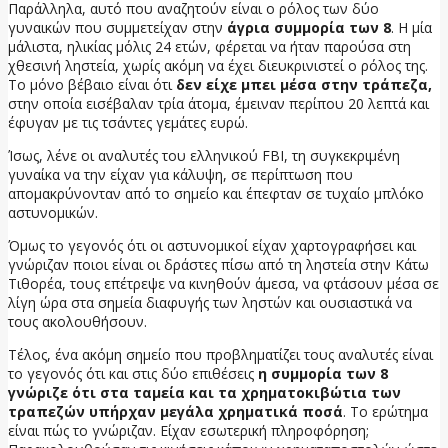
Παράλληλα, αυτό που αναζητούν είναι ο ρόλος των δύο
γυναικών που συμμετείχαν στην
άγρια συμμορία των 8
. Η μία
μάλιστα, ηλικίας μόλις 24 ετών, φέρεται να ήταν παρούσα στη
χθεσινή ληστεία, χωρίς ακόμη να έχει διευκρινιστεί ο ρόλος της.
Το μόνο βέβαιο είναι ότι
δεν είχε μπει μέσα στην τράπεζα,
στην οποία εισέβαλαν τρία άτομα, έμειναν περίπου 20 λεπτά και
έφυγαν με τις τσάντες γεμάτες ευρώ.
Ίσως, λένε οι αναλυτές του ελληνικού FBI, τη συγκεκριμένη
γυναίκα να την είχαν για κάλυψη, σε περίπτωση που
απομακρύνονταν από το σημείο και έπεφταν σε τυχαίο μπλόκο
αστυνομικών.
Όμως το γεγονός ότι οι αστυνομικοί είχαν χαρτογραφήσει και
γνώριζαν ποιοι είναι οι δράστες πίσω από τη ληστεία στην Κάτω
Τιθορέα, τους επέτρεψε να κινηθούν άμεσα, να φτάσουν μέσα σε
λίγη ώρα στα σημεία διαφυγής των ληστών και ουσιαστικά να
τους ακολουθήσουν.
Τέλος, ένα ακόμη σημείο που προβληματίζει τους αναλυτές είναι
το γεγονός ότι και στις δύο επιθέσεις
η συμμορία των 8
γνώριζε ότι στα ταμεία και τα χρηματοκιβώτια των
τραπεζών υπήρχαν μεγάλα χρηματικά ποσά
. Το ερώτημα
είναι πώς το γνώριζαν. Είχαν εσωτερική πληροφόρηση;