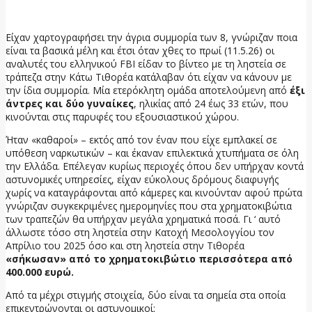
12 Μαΐου, 2026
Είχαν χαρτογραφήσει την άγρια συμμορία των 8, γνώριζαν ποια
είναι τα βασικά μέλη και έτσι όταν χθες το πρωί (11.5.26) οι
αναλυτές του ελληνικού FBI είδαν το βίντεο με τη ληστεία σε
τράπεζα στην Κάτω Τιθορέα κατάλαβαν ότι είχαν να κάνουν με
την ίδια συμμορία. Μία ετερόκλητη ομάδα αποτελούμενη από
έξι
άντρες και δύο γυναίκες
, ηλικίας από 24 έως 33 ετών, που
κινούνται στις παρυφές του εξουσιαστικού χώρου.
Ήταν «καθαροί» – εκτός από τον έναν που είχε εμπλακεί σε
υπόθεση ναρκωτικών – και έκαναν επιλεκτικά χτυπήματα σε όλη
την Ελλάδα. Επέλεγαν κυρίως περιοχές όπου δεν υπήρχαν κοντά
αστυνομικές υπηρεσίες, είχαν εύκολους δρόμους διαφυγής
χωρίς να καταγράφονται από κάμερες και κινούνταν αφού πρώτα
γνώριζαν συγκεκριμένες ημερομηνίες που στα χρηματοκιβώτια
των τραπεζών θα υπήρχαν μεγάλα χρηματικά ποσά. Γι ‘ αυτό
άλλωστε τόσο στη ληστεία στην Κατοχή Μεσολογγίου τον
Απρίλιο του 2025 όσο και στη ληστεία στην Τιθορέα
«σήκωσαν» από το χρηματοκιβώτιο περισσότερα από
400.000 ευρώ.
Από τα μέχρι στιγμής στοιχεία, δύο είναι τα σημεία στα οποία
επικεντρώνονται οι αστυνομικοί: