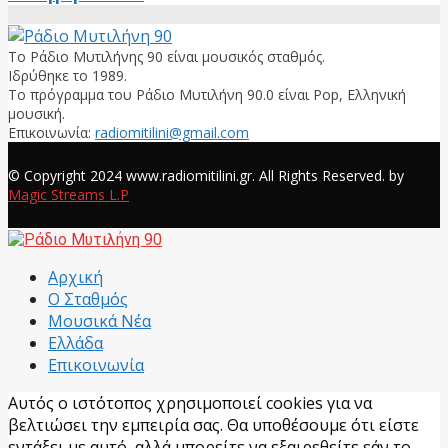
Το Ράδιο Μυτιλήνης 90 είναι μουσικός σταθμός.
Ιδρύθηκε το 1989.
Το πρόγραμμα του Ράδιο Μυτιλήνη 90.0 είναι Pop, Ελληνική
μουσική.
Επικοινωνία:
radiomitilini@gmail.com
Facebook
© Copyright 2024 www.radiomitilini.gr. All Rights Reserved. by
Magic Streams L.P
Facebook
Αρχική
Ο Σταθμός
Μουσικά Νέα
Ελλάδα
Επικοινωνία
Αυτός ο ιστότοπος χρησιμοποιεί cookies για να
βελτιώσει την εμπειρία σας. Θα υποθέσουμε ότι είστε
εντάξει με αυτό, αλλά μπορείτε να εξαιρεθείτε εάν το