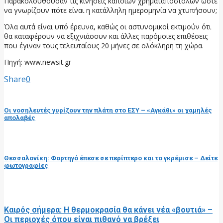
Παρακολουθούσαν τις κινήσεις κάποιων χρηματαποστολών ώστε
να γνωρίζουν πότε είναι η κατάλληλη ημερομηνία να χτυπήσουν;
Όλα αυτά είναι υπό έρευνα, καθώς οι αστυνομικοί εκτιμούν ότι
θα καταφέρουν να εξιχνιάσουν και άλλες παρόμοιες επιθέσεις
που έγιναν τους τελευταίους 20 μήνες σε ολόκληρη τη χώρα.
Πηγή: www.newsit.gr
Share
0
προηγούμενη ανάρτηση
Οι νοσηλευτές γυρίζουν την πλάτη στο ΕΣΥ – «Αγκάθι» οι χαμηλές
απολαβές
επόμενη ανάρτηση
Θεσσαλονίκη: Φορτηγό έπεσε σε περίπτερο και το γκρέμισε – Δείτε
φωτογραφίες
RELATED POSTS
Καιρός σήμερα: Η θερμοκρασία θα κάνει νέα «βουτιά» –
Οι περιοχές όπου είναι πιθανό να βρέξει