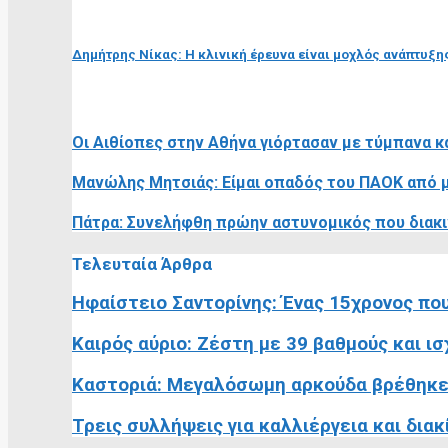
επόμενη ανάρτηση
Δημήτρης Νίκας: H κλινική έρευνα είναι μοχλός ανάπτυξη
RELATED POSTS
Οι Αιθίοπες στην Αθήνα γιόρτασαν με τύμπανα κ
Μανώλης Μητσιάς: Είμαι οπαδός του ΠΑΟΚ από μι
Πάτρα: Συνελήφθη πρώην αστυνομικός που διακιν
Τελευταία Άρθρα
Ηφαίστειο Σαντορίνης: Ένας 15χρονος που
Καιρός αύριο: Ζέστη με 39 βαθμούς και ι
Καστοριά: Μεγαλόσωμη αρκούδα βρέθηκε
Τρεις συλλήψεις για καλλιέργεια και διακ