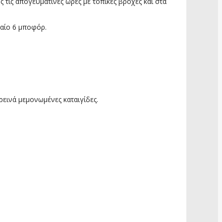
τις απογευματινές ώρες με τοπικές βροχές και στα
γαίο 6 μποφόρ.
ρεινά μεμονωμένες καταιγίδες.