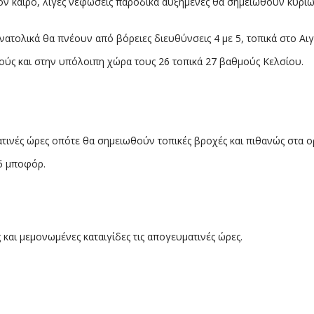
 καιρό, λίγες νεφώσεις παροδικά αυξημένες θα σημειωθούν κυρίως 
 ανατολικά θα πνέουν από βόρειες διευθύνσεις 4 με 5, τοπικά στο Αι
μούς και στην υπόλοιπη χώρα τους 26 τοπικά 27 βαθμούς Κελσίου.
ατινές ώρες οπότε θα σημειωθούν τοπικές βροχές και πιθανώς στα ο
 5 μποφόρ.
και μεμονωμένες καταιγίδες τις απογευματινές ώρες.