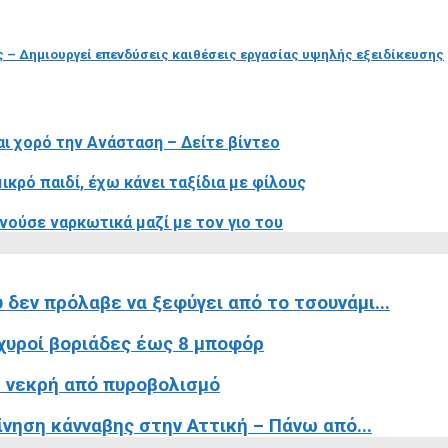
ς – Δημιουργεί επενδύσεις καιθέσεις εργασίας υψηλής εξειδίκευσης
αι χορό την Ανάσταση – Δείτε βίντεο
κρό παιδί, έχω κάνει ταξίδια με φίλους
ούσε ναρκωτικά μαζί με τον γιο του
 δεν πρόλαβε να ξεφύγει από το τσουνάμι...
σχυροί βοριάδες έως 8 μποφόρ
 νεκρή από πυροβολισμό
ίνηση κάνναβης στην Αττική – Πάνω από...