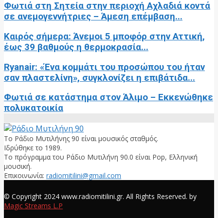
Φωτιά στη Σητεία στην περιοχή Αχλαδιά κοντά
σε ανεμογεννήτριες – Άμεση επέμβαση...
Καιρός σήμερα: Άνεμοι 5 μποφόρ στην Αττική,
έως 39 βαθμούς η θερμοκρασία...
Ryanair: «Ένα κομμάτι του προσώπου του ήταν
σαν πλαστελίνη», συγκλονίζει η επιβάτιδα...
Φωτιά σε κατάστημα στον Άλιμο – Εκκενώθηκε
πολυκατοικία
Το Ράδιο Μυτιλήνης 90 είναι μουσικός σταθμός.
Ιδρύθηκε το 1989.
Το πρόγραμμα του Ράδιο Μυτιλήνη 90.0 είναι Pop, Ελληνική
μουσική.
Επικοινωνία:
radiomitilini@gmail.com
Facebook
© Copyright 2024 www.radiomitilini.gr. All Rights Reserved. by
Magic Streams L.P