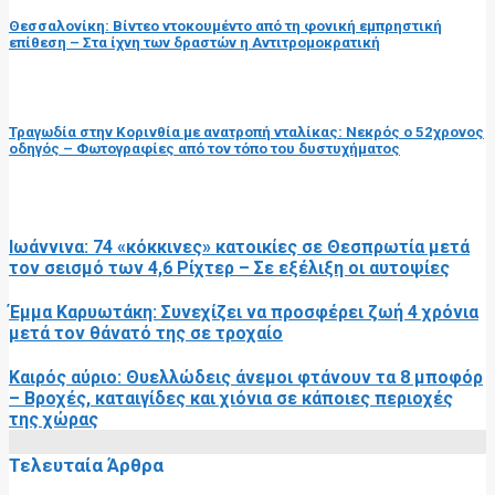
Θεσσαλονίκη: Βίντεο ντοκουμέντο από τη φονική εμπρηστική
επίθεση – Στα ίχνη των δραστών η Αντιτρομοκρατική
επόμενη ανάρτηση
Τραγωδία στην Κορινθία με ανατροπή νταλίκας: Νεκρός ο 52χρονος
οδηγός – Φωτογραφίες από τον τόπο του δυστυχήματος
RELATED POSTS
Ιωάννινα: 74 «κόκκινες» κατοικίες σε Θεσπρωτία μετά
τον σεισμό των 4,6 Ρίχτερ – Σε εξέλιξη οι αυτοψίες
Έμμα Καρυωτάκη: Συνεχίζει να προσφέρει ζωή 4 χρόνια
μετά τον θάνατό της σε τροχαίο
Καιρός αύριο: Θυελλώδεις άνεμοι φτάνουν τα 8 μποφόρ
– Βροχές, καταιγίδες και χιόνια σε κάποιες περιοχές
της χώρας
Τελευταία Άρθρα