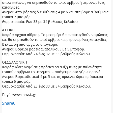
όπου πιθανώς να σημειωθούν τοπικοί όμβροι ή μεμονωμένες
καταιγίδες.
Ανεμοι: Από βόρειες διευθύνσεις 4 με 6 και στα βόρεια βαθμιαία
τοπικά 7 μποφόρ.
Θερμοκρασία: Έως 33 με 34 βαθμούς Κελσίου.
ΑΤΤΙΚΗ
Καιρός: Αρχικά αίθριος. Το μεσημέρι θα αναπτυχθούν νεφώσεις
και θα σημειωθούν τοπικοί όμβροι και μεμονωμένες καταιγίδες.
Βελτίωση από αργά το απόγευμα.
Ανεμοι: Βόρειοι βορειοανατολικοί 3 με 5 μποφόρ.
Θερμοκρασία: Από 24 έως 32 με 33 βαθμούς Κελσίου.
ΘΕΣΣΑΛΟΝΙΚΗ
Καιρός: Λίγες νεφώσεις πρόσκαιρα αυξημένες με πιθανότητα
τοπικών όμβρων το μεσημέρι – απόγευμα στα γύρω ορεινά.
Ανεμοι: Βορειοδυτικοί 4 με 5 και τις πρωινές ώρες πρόσκαιρα
τοπικά 6 μποφόρ.
Θερμοκρασία: Από 23 έως 33 με 34 βαθμούς Κελσίου.
Πηγή: www.newsit.gr
Share
0
προηγούμενη ανάρτηση