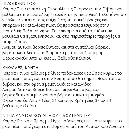
ΠΕΛΟΠΟΝΝΗΣΟΣ
Καιρός: Στην ανατολική Θεσσαλία, τις Σποράδες, την Εύβοια και
βαθμιαία στην ανατολική Στερεά και την ανατολική Πελοπόννησο
νεφώσεις κατά τόπους αυξημένες με τοπικές βροχές και
σποραδικές καταιγίδες πιθανώς πρόσκαιρα ισχυρές στην
ανατολική Πελοπόννησο. Τα φαινόμενα από το απόγευμα
βαθμιαία θα εξασθενήσουν και στις περισσότερες περιοχές θα
σταματήσουν.
Ανεμοι: Δυτικοί βορειοδυτικοί και στα ανατολικά βόρειοι
βορειοανατολικοί 4 με 5 πρόσκαιρα τοπικά 6 μποφόρ.
Θερμοκρασία: Από 21 έως 35 βαθμούς Κελσίου.
ΚΥΚΛΑΔΕΣ, ΚΡΗΤΗ
Καιρός: Γενικά αίθριος με λίγες πρόσκαιρες νεφώσεις κυρίως το
μεσημέρι – απόγευμα στην Κρήτη όπου θα σημειωθούν τοπικοί
όμβροι και στα ορεινά μεμονωμένες καταιγίδες.
Ανεμοι: Δυτικοί βορειοδυτικοί και βαθμιαία βόρειοι
βορειοδυτικοί 4 με 6 και στα βόρεια τοπικά 7 μποφόρ.
Θερμοκρασία: Από 23 έως 31 και στην Κρήτη έως 32 με 33
βαθμούς Κελσίου.
ΝΗΣΙΑ ΑΝΑΤΟΛΙΚΟΥ ΑΙΓΑΙΟΥ – ΔΩΔΕΚΑΝΗΣΑ
Καιρός: Γενικά αίθριος με λίγες πρόσκαιρες νεφώσεις κυρίως το
μεσημέρι – απόγευμα στα βόρεια νησιά του Ανατολικού Αιγαίου