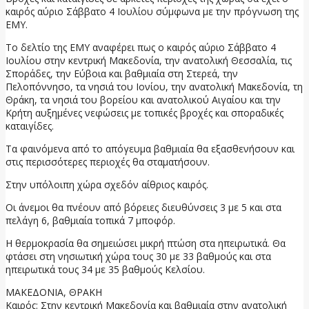
καιρός αύριο Σάββατο 4 Ιουλίου σύμφωνα με την πρόγνωση της
ΕΜΥ.
Το δελτίο της ΕΜΥ αναφέρει πως ο καιρός αύριο Σάββατο 4
Ιουλίου στην κεντρική Μακεδονία, την ανατολική Θεσσαλία, τις
Σποράδες, την Εύβοια και βαθμιαία στη Στερεά, την
Πελοπόννησο, τα νησιά του Ιονίου, την ανατολική Μακεδονία, τη
Θράκη, τα νησιά του βορείου και ανατολικού Αιγαίου και την
Κρήτη αυξημένες νεφώσεις με τοπικές βροχές και σποραδικές
καταιγίδες.
Τα φαινόμενα από το απόγευμα βαθμιαία θα εξασθενήσουν και
στις περισσότερες περιοχές θα σταματήσουν.
Στην υπόλοιπη χώρα σχεδόν αίθριος καιρός.
Οι άνεμοι θα πνέουν από βόρειες διευθύνσεις 3 με 5 και στα
πελάγη 6, βαθμιαία τοπικά 7 μποφόρ.
Η θερμοκρασία θα σημειώσει μικρή πτώση στα ηπειρωτικά. Θα
φτάσει στη νησιωτική χώρα τους 30 με 33 βαθμούς και στα
ηπειρωτικά τους 34 με 35 βαθμούς Κελσίου.
ΜΑΚΕΔΟΝΙΑ, ΘΡΑΚΗ
Καιρός: Στην κεντρική Μακεδονία και βαθμιαία στην ανατολική