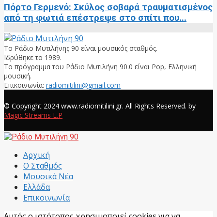
Πόρτο Γερμενό: Σκύλος σοβαρά τραυματισμένος
από τη φωτιά επέστρεψε στο σπίτι που...
Το Ράδιο Μυτιλήνης 90 είναι μουσικός σταθμός.
Ιδρύθηκε το 1989.
Το πρόγραμμα του Ράδιο Μυτιλήνη 90.0 είναι Pop, Ελληνική
μουσική.
Επικοινωνία:
radiomitilini@gmail.com
Facebook
© Copyright 2024 www.radiomitilini.gr. All Rights Reserved. by
Magic Streams L.P
Facebook
Αρχική
Ο Σταθμός
Μουσικά Νέα
Ελλάδα
Επικοινωνία
Αυτός ο ιστότοπος χρησιμοποιεί cookies για να