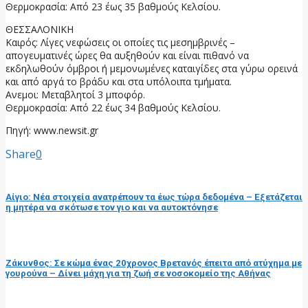
Θερμοκρασία: Από 23 έως 35 βαθμούς Κελσίου.
ΘΕΣΣΑΛΟΝΙΚΗ
Καιρός: Λίγες νεφώσεις οι οποίες τις μεσημβρινές –
απογευματινές ώρες θα αυξηθούν και είναι πιθανό να
εκδηλωθούν όμβροι ή μεμονωμένες καταιγίδες στα γύρω ορεινά
και από αργά το βράδυ και στα υπόλοιπα τμήματα.
Ανεμοι: Μεταβλητοί 3 μποφόρ.
Θερμοκρασία: Από 22 έως 34 βαθμούς Κελσίου.
Πηγή: www.newsit.gr
Share
0
προηγούμενη ανάρτηση
Αίγιο: Nέα στοιχεία ανατρέπουν τα έως τώρα δεδομένα – Εξετάζεται
η μητέρα να σκότωσε τον γιο και να αυτοκτόνησε
επόμενη ανάρτηση
Ζάκυνθος: Σε κώμα ένας 20χρονος Βρετανός έπειτα από ατύχημα με
γουρούνα – Δίνει μάχη για τη ζωή σε νοσοκομείο της Αθήνας
RELATED POSTS