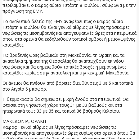
περιλαμβάνει ο καιρός αύριο Τετάρτη 8 Ιουλίου, σύμφωνα με την
πρόγνωση της ΕΜΥ.
Το αναλυτικό δελτίο της ΕΜΥ αναφέρει πως ο καιρός αύριο
Τετάρτη 8 Ιουλίου θα είναι γενικά αίθριος με λίγες πρόσκαιρες
νεφώσεις τις μεσημβρινές και απογευματινές ώρες στα ηπειρωτικά
όπου στα ορεινά θα εκδηλωθούν τοπικοί όμβροι ή μεμονωμένες
καταιγίδες.
Τις βραδινές ώρες βαθμιαία στη Μακεδονία, τη Θράκη και τα
ανατολικά τμήματα της Θεσσαλίας θα αναπτυχθούν εκ νέου
νεφώσεις και θα σημειωθούν τοπικές βροχές ή μεμονωμένες
καταιγίδες κυρίως στην ανατολική και την κεντρική Μακεδονία.
Οι άνεμοι θα πνέουν από βόρειες διευθύνσεις 3 με 5 και τοπικά
στο Αιγαίο 6 μποφόρ.
Η θερμοκρασία θα σημειώσει μικρή άνοδο στα ηπειρωτικά. Θα
φτάσει στη νησιωτική χώρα τους 31 με 33 βαθμούς και στα
ηπειρωτικά τους 33 με 35 και τοπικά 36 βαθμούς Κελσίου.
ΜΑΚΕΔΟΝΙΑ, ΘΡΑΚΗ
Καιρός: Γενικά αίθριος με λίγες πρόσκαιρες νεφώσεις τις
μεσημβρινές και απογευματινές ώρες κυρίως στα ορεινά όπου θα
εκδηλωθούν τοπικοί όμβροι ή μεμονωμένες καταιγίδες. Από το