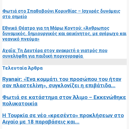
Φωτιά στο Σπαθοβούνι Κορινθίας – Ισχυρές δυνάμεις
στο σημείο
Εθνικό Θέατρο για τη Μάρω Κοντού: «Άνθρωπος
δυναμικός, δημιουργικός και αεικίνητος, με αγέρωχο και
νεανικό πνεύμα»
Αχαΐα: Τη Δευτέρα στον ανακριτή ο γιατρός που
συνελήφθη για παιδική πορνογραφία
Τελευταία Άρθρα
Ryanair: «Ένα κομμάτι του προσώπου του ήταν
σαν πλαστελίνη», συγκλονίζει η επιβάτιδα...
Φωτιά σε κατάστημα στον Άλιμο – Εκκενώθηκε
πολυκατοικία
Η Τουρκία σε νέο «κρεσέντο» προκλήσεων στο
Αιγαίο με 18 παραβάσεις και...