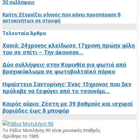
30 συλλήψεις
Κρήτη: Εξοργίζει οδηγός που κάνει προσπέραση 8
αυτοκινήτων σε στροφή
Τελευταία Άρθρα
Χανιά: 24χρονος κλείδωσε 17χρονη πρώην φίλη
του σε σπίτι – Την άκουσαν...
Δύο συλλήψεις στην Κορινθία για φωτιά από
βραχυκύκλωμα σε φωτοβολταϊκό πάρκο
Ηφαίστειο Σαντορίνης: Ένας 15χρονος που δεν
πρόλαβε να ξεφύγει από το τσουνάμι...
Καιρός αύριο: Ζέστη με 39 βαθμούς και ισχυροί
βοριάδες έως 8 μποφόρ
Το Ράδιο Μυτιλήνης 90 είναι μουσικός σταθμός.
Ιδρύθηκε το 1989.