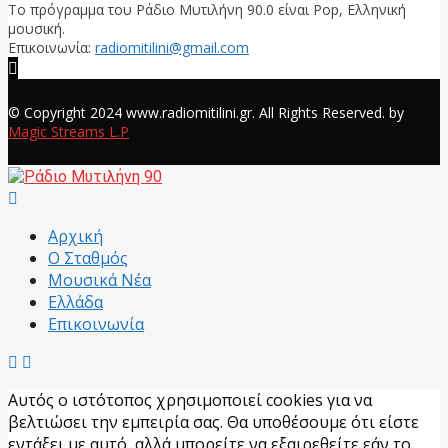
Το πρόγραμμα του Ράδιο Μυτιλήνη 90.0 είναι Pop, Ελληνική
μουσική.
Επικοινωνία:
radiomitilini@gmail.com
Facebook
© Copyright 2024 www.radiomitilini.gr. All Rights Reserved. by
Magic Streams L.P
Facebook
Αρχική
Ο Σταθμός
Μουσικά Νέα
Ελλάδα
Επικοινωνία
Αυτός ο ιστότοπος χρησιμοποιεί cookies για να
βελτιώσει την εμπειρία σας. Θα υποθέσουμε ότι είστε
εντάξει με αυτό, αλλά μπορείτε να εξαιρεθείτε εάν το