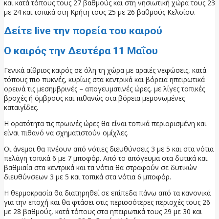
και κατά τόπους τους 27 βαθμούς και στη νησιωτική χώρα τους 23
με 24 και τοπικά στη Κρήτη τους 25 με 26 βαθμούς Κελσίου.
Δείτε live την πορεία του καιρού
Ο καιρός την Δευτέρα 11 Μαΐου
Γενικά αίθριος καιρός σε όλη τη χώρα με αραιές νεφώσεις, κατά
τόπους πιο πυκνές, κυρίως στα κεντρικά και βόρεια ηπειρωτικά
ορεινά τις μεσημβρινές – απογευματινές ώρες, με λίγες τοπικές
βροχές ή όμβρους και πιθανώς στα βόρεια μεμονωμένες
καταιγίδες.
Η ορατότητα τις πρωινές ώρες θα είναι τοπικά περιορισμένη και
είναι πιθανό να σχηματιστούν ομίχλες.
Οι άνεμοι θα πνέουν από νότιες διευθύνσεις 3 με 5 και στα νότια
πελάγη τοπικά 6 με 7 μποφόρ. Από το απόγευμα στα δυτικά και
βαθμιαία στα κεντρικά και τα νότια θα στραφούν σε δυτικών
διευθύνσεων 3 με 5 και τοπικά στα νότια 6 μποφόρ.
Η θερμοκρασία θα διατηρηθεί σε επίπεδα πάνω από τα κανονικά
για την εποχή και θα φτάσει στις περισσότερες περιοχές τους 26
με 28 βαθμούς, κατά τόπους στα ηπειρωτικά τους 29 με 30 και