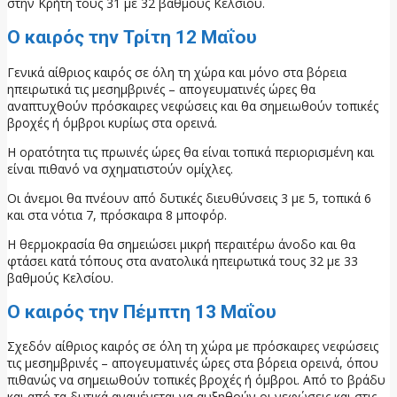
στην Κρήτη τους 31 με 32 βαθμούς Κελσίου.
Ο καιρός την Τρίτη 12 Μαΐου
Γενικά αίθριος καιρός σε όλη τη χώρα και μόνο στα βόρεια
ηπειρωτικά τις μεσημβρινές – απογευματινές ώρες θα
αναπτυχθούν πρόσκαιρες νεφώσεις και θα σημειωθούν τοπικές
βροχές ή όμβροι κυρίως στα ορεινά.
Η ορατότητα τις πρωινές ώρες θα είναι τοπικά περιορισμένη και
είναι πιθανό να σχηματιστούν ομίχλες.
Οι άνεμοι θα πνέουν από δυτικές διευθύνσεις 3 με 5, τοπικά 6
και στα νότια 7, πρόσκαιρα 8 μποφόρ.
Η θερμοκρασία θα σημειώσει μικρή περαιτέρω άνοδο και θα
φτάσει κατά τόπους στα ανατολικά ηπειρωτικά τους 32 με 33
βαθμούς Κελσίου.
Ο καιρός την Πέμπτη 13 Μαΐου
Σχεδόν αίθριος καιρός σε όλη τη χώρα με πρόσκαιρες νεφώσεις
τις μεσημβρινές – απογευματινές ώρες στα βόρεια ορεινά, όπου
πιθανώς να σημειωθούν τοπικές βροχές ή όμβροι. Από το βράδυ
και από τα δυτικά αναμένεται να αυξηθούν οι νεφώσεις και στις