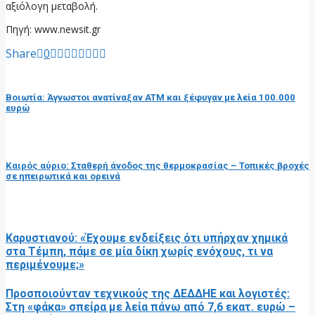
αξιόλογη μεταβολή.
Πηγή: www.newsit.gr
Share
0
προηγούμενη ανάρτηση
Βοιωτία: Άγνωστοι ανατίναξαν ATM και ξέφυγαν με λεία 100.000
ευρώ
επόμενη ανάρτηση
Καιρός αύριο: Σταθερή άνοδος της θερμοκρασίας – Τοπικές βροχές
σε ηπειρωτικά και ορεινά
RELATED POSTS
Καρυστιανού: «Έχουμε ενδείξεις ότι υπήρχαν χημικά
στα Τέμπη, πάμε σε μία δίκη χωρίς ενόχους, τι να
περιμένουμε;»
Προσποιούνταν τεχνικούς της ΔΕΔΔΗΕ και λογιστές:
Στη «φάκα» σπείρα με λεία πάνω από 7,6 εκατ. ευρώ –