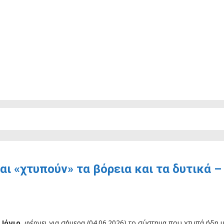
αι «χτυπούν» τα βόρεια και τα δυτικά –
 Ιόνιο
, φέρνει για σήμερα (04.06.2026) το σύστημα που χτυπά ήδη μ