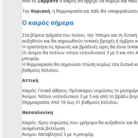
Από το
Σάββατο
ο καιρός θα αρχίζει να θυμίζει και πάλι
Την
Κυριακή
, η θερμοκρασία και πάλι θα «σκαρφαλώσε
Ο καιρός σήμερα
Στα βόρεια τμήματα του Ιονίου, την Ήπειρο και τη δυτικ
αυξηθούν και θα σημειωθούν τοπικές βροχές ή όμβροι κα
Η ορατότητα τις πρωινές και βραδινές ώρες θα είναι τοπι
Οι άνεμοι θα πνέουν νότιοι νοτιοδυτικοί 3 με 5 και στο
μποφόρ.
Η θερμοκρασία θα σημειώσει πτώση κυρίως στα δυτικά και
βαθμούς Κελσίου.
Αττική
Καιρός: Γενικά αίθριος. Πρόσκαιρες νεφώσεις το μεσημέρ
Άνεμοι: Νότιοι νοτιοδυτικοί 3 με 5 και από το βράδυ βο
Θερμοκρασία: Από 18 έως 31 βαθμούς Κελσίου.
Θεσσαλονίκη
Καιρός: Λίγες νεφώσεις που γρήγορα θα αυξηθούν και θα
αναμένεται βελτίωση.
Άνεμοι: Μεταβλητοί 3 με 4 μποφόρ.