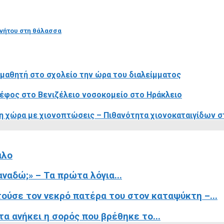
ινήτου στη θάλασσα
 μαθητή στο σχολείο την ώρα του διαλείμματος
ρέφος στο Βενιζέλειο νοσοκομείο στο Ηράκλειο
η χώρα με χιονοπτώσεις – Πιθανότητα χιονοκαταιγίδων στ
αλο
ναδώ;» – Τα πρώτα λόγια...
τούσε τον νεκρό πατέρα του στον καταψύκτη –...
τα ανήκει η σορός που βρέθηκε το...