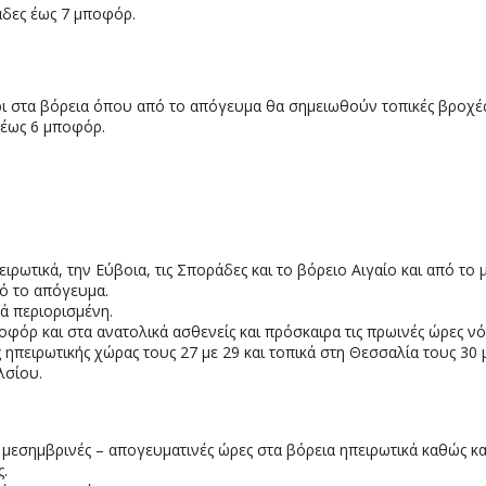
λάδες έως 7 μποφόρ.
έρι στα βόρεια όπου από το απόγευμα θα σημειωθούν τοπικές βροχές
α έως 6 μποφόρ.
ιρωτικά, την Εύβοια, τις Σποράδες και το βόρειο Αιγαίο και από το
πό το απόγευμα.
κά περιορισμένη.
οφόρ και στα ανατολικά ασθενείς και πρόσκαιρα τις πρωινές ώρες νό
ς ηπειρωτικής χώρας τους 27 με 29 και τοπικά στη Θεσσαλία τους 30
λσίου.
ς μεσημβρινές – απογευματινές ώρες στα βόρεια ηπειρωτικά καθώς κ
.