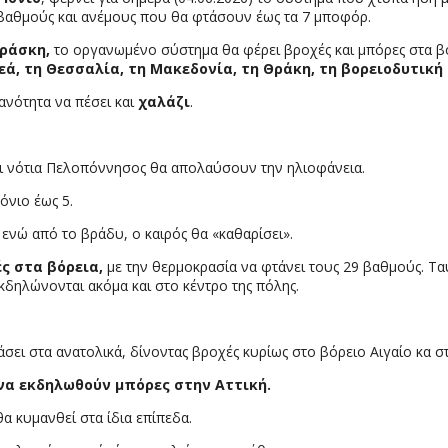
 βαθμούς και ανέμους που θα φτάσουν έως τα 7 μποφόρ.
ράσκη,
το οργανωμένο σύστημα θα φέρει βροχές και μπόρες στα β
εά, τη Θεσσαλία, τη Μακεδονία, τη Θράκη, τη βορειοδυτική
ανότητα να πέσει και
χαλάζι
.
αι νότια Πελοπόννησος θα απολαύσουν την ηλιοφάνεια.
όνιο έως 5.
ενώ από το βράδυ, ο καιρός θα «καθαρίσει».
ς στα βόρεια,
με την θερμοκρασία να φτάνει τους 29 βαθμούς. Τα
εκδηλώνονται ακόμα και στο κέντρο της πόλης.
σει στα ανατολικά, δίνοντας βροχές κυρίως στο βόρειο Αιγαίο κα στ
να εκδηλωθούν μπόρες στην Αττική.
α κυμανθεί στα ίδια επίπεδα.