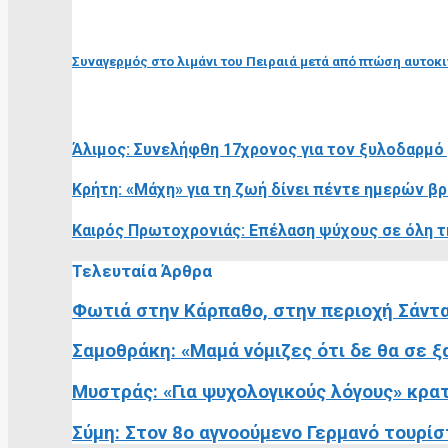
επόμενη ανάρτηση
Συναγερμός στο λιμάνι του Πειραιά μετά από πτώση αυτοκ
RELATED POSTS
Άλιμος: Συνελήφθη 17χρονος για τον ξυλοδαρμό
Κρήτη: «Μάχη» για τη ζωή δίνει πέντε ημερών β
Καιρός Πρωτοχρονιάς: Επέλαση ψύχους σε όλη τ
Τελευταία Άρθρα
Φωτιά στην Κάρπαθο, στην περιοχή Σάντ
Σαμοθράκη: «Μαμά νόμιζες ότι δε θα σε ξα
Μυστράς: «Για ψυχολογικούς λόγους» κρα
Σύμη: Στον 8ο αγνοούμενο Γερμανό τουρίσ