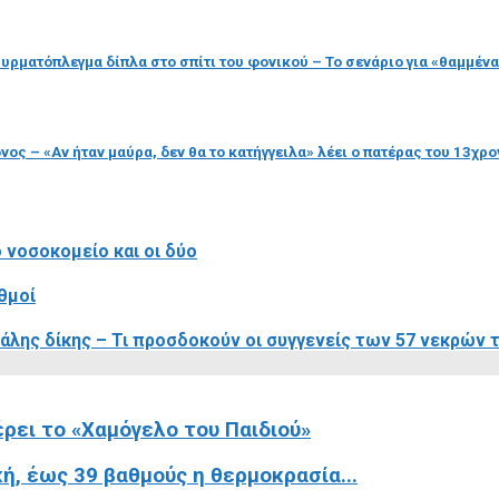
υρματόπλεγμα δίπλα στο σπίτι του φονικού – Το σενάριο για «θαμμένα
ονος – «Αν ήταν μαύρα, δεν θα το κατήγγειλα» λέει ο πατέρας του 13χ
 νοσοκομείο και οι δύο
θμοί
γάλης δίκης – Τι προσδοκούν οι συγγενείς των 57 νεκρών 
ρει το «Χαμόγελο του Παιδιού»
κή, έως 39 βαθμούς η θερμοκρασία...