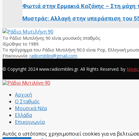
Φωτιά στην Ερμακιά Κοζάνης – Στη μάχη 
Μυστράς: Αλλαγή στην υπεράσπιση του 55
Το Ράδιο Μυτιλήνης 90 είναι μουσικός σταθμός.
Ιδρύθηκε το 1989.
Το πρόγραμμα του Ράδιο Μυτιλήνη 90.0 είναι Pop, Ελληνική μουσι
Επικοινωνία:
radiomitilini@gmail.com
Facebook
© Copyright 2024 www.radiomitilini.gr. All Rights Reserved. by
Magic
Facebook
Αρχική
Ο Σταθμός
Μουσικά Νέα
Ελλάδα
Επικοινωνία
Αυτός ο ιστότοπος χρησιμοποιεί cookies για να βελτιώσει