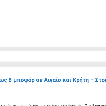
έως 8 μποφόρ σε Αιγαίο και Κρήτη – Στ
ο καιρός, με ισχυρούς ανέμους σε Αιγαίο και Κρήτη έως 7 με 8 μπο