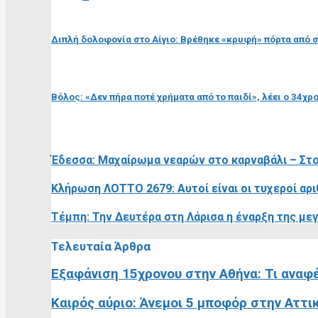
προηγούμενη ανάρτηση
Διπλή δολοφονία στο Αίγιο: Βρέθηκε «κρυφή» πόρτα από σ
επόμενη ανάρτηση
Βόλος: «Δεν πήρα ποτέ χρήματα από το παιδί», λέει ο 34χρ
RELATED POSTS
Έδεσσα: Μαχαίρωμα νεαρών στο καρναβάλι – Στο
Κλήρωση ΛΟΤΤΟ 2679: Αυτοί είναι οι τυχεροί αρι
Τέμπη: Την Δευτέρα στη Λάρισα η έναρξη της με
Τελευταία Άρθρα
Εξαφάνιση 15χρονου στην Αθήνα: Τι αναφέ
Καιρός αύριο: Άνεμοι 5 μποφόρ στην Αττι