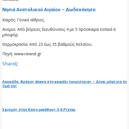
Νησιά Ανατολικού Αιγαίου – Δωδεκάνησα
Καιρός: Γενικά αίθριος.
Ανεμοι: Από βόρειες διευθύνσεις 4 με 5 πρόσκαιρα τοπικά 6
μποφόρ.
Θερμοκρασία: Από 23 έως 35 βαθμούς Κελσίου.
Πηγή: www.newsit.gr
Share
0
προηγούμενη ανάρτηση
Λευκάδα: Βράχος έπεσε στο κεφάλι τουρίστριας – Δίνει μάχη για τη
ζωή της
επόμενη ανάρτηση
Σεισμός στην Κάσο μεγέθους 3,6 Ρίχτερ
RELATED POSTS