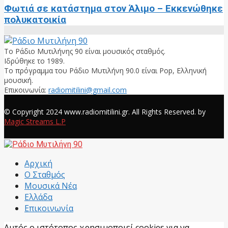
Φωτιά σε κατάστημα στον Άλιμο – Εκκενώθηκε
πολυκατοικία
Το Ράδιο Μυτιλήνης 90 είναι μουσικός σταθμός.
Ιδρύθηκε το 1989.
Το πρόγραμμα του Ράδιο Μυτιλήνη 90.0 είναι Pop, Ελληνική
μουσική.
Επικοινωνία:
radiomitilini@gmail.com
Facebook
© Copyright 2024 www.radiomitilini.gr. All Rights Reserved. by
Magic Streams L.P
Facebook
Αρχική
Ο Σταθμός
Μουσικά Νέα
Ελλάδα
Επικοινωνία
Αυτός ο ιστότοπος χρησιμοποιεί cookies για να