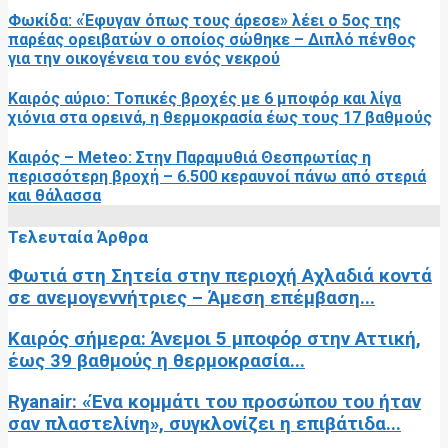
Φωκίδα: «Έφυγαν όπως τους άρεσε» λέει ο 5ος της
παρέας ορειβατών ο οποίος σώθηκε – Διπλό πένθος
για την οικογένεια του ενός νεκρού
Καιρός αύριο: Τοπικές βροχές με 6 μποφόρ και λίγα
χιόνια στα ορεινά, η θερμοκρασία έως τους 17 βαθμούς
Καιρός – Meteo: Στην Παραμυθιά Θεσπρωτίας η
περισσότερη βροχή – 6.500 κεραυνοί πάνω από στεριά
και θάλασσα
Τελευταία Άρθρα
Φωτιά στη Σητεία στην περιοχή Αχλαδιά κοντά
σε ανεμογεννήτριες – Άμεση επέμβαση...
Καιρός σήμερα: Άνεμοι 5 μποφόρ στην Αττική,
έως 39 βαθμούς η θερμοκρασία...
Ryanair: «Ένα κομμάτι του προσώπου του ήταν
σαν πλαστελίνη», συγκλονίζει η επιβάτιδα...