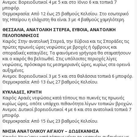
Ανεμοι: Βορειοδυτικοί 4 με 5 και στο Ιόνιο 6 και τοπικά 7
μποφόρ.
Θερμοκρασία: Από 12 έως 25 βαθμούς Κελσίου. Στο εσωτερικό
της Ηπείρου η ελάχιστη θα είναι 3 με 4 βαθμούς χαμηλότερη.
ΘΕΣΣΑΛΙΑ, ΑΝΑΤΟΛΙΚΗ ΣΤΕΡΕΑ, ΕΥΒΟΙΑ, ΑΝΑΤΟΛΙΚΗ
ΠΕΛΟΠΟΝΝΗΣΟΣ
Καιρός: Στην ανατολική Στερεά, την Εύβοια και τις Σποράδες τις
πρώτες πρωινές ώρες νεφώσεις με βροχές ή όμβρους και
σποραδικές καταιγίδες. Τα φαινόμενα γρήγορα θα σταματήσουν
και ο καιρός θα βελτιωθεί. Στις υπόλοιπες περιοχές λίγες
νεφώσεις, πρόσκαιρα τις μεσημεριανές ώρες, κυρίως στα ορεινά
αυξημένες.
Ανεμοι: Βορειοδυτικοί 3 με 5 και στα θαλάσσια τοπικά 6 μποφόρ.
Θερμοκρασία: Από 13 έως 27 βαθμούς Κελσίου.
ΚΥΚΛΑΔΕΣ, ΚΡΗΤΗ
Καιρός: Αραιές νεφώσεις κατά τόπους πιο πυκνές τις πρωινές
κυρίως ώρες, οπότε υπάρχει πιθανότητα λίγων τοπικών βροχών.
Ανεμοι: Δυτικοί βορειοδυτικοί 4 με 6 και στα ανατολικά τοπικά 7
μποφόρ.
Θερμοκρασία: Από 15 έως 23 βαθμούς Κελσίου.
ΝΗΣΙΑ ΑΝΑΤΟΛΙΚΟΥ ΑΙΓΑΙΟΥ – ΔΩΔΕΚΑΝΗΣΑ
Καιρός: Νεφώσεις κατά τόπους μέχρι το μεσημέρι αυξημένες με