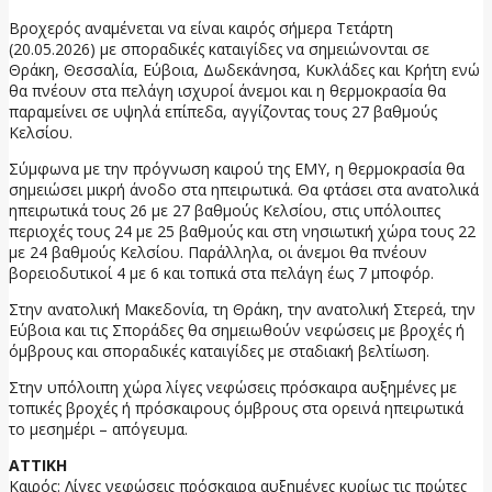
Βροχερός αναμένεται να είναι καιρός σήμερα Τετάρτη
(20.05.2026) με σποραδικές καταιγίδες να σημειώνονται σε
Θράκη, Θεσσαλία, Εύβοια, Δωδεκάνησα, Κυκλάδες και Κρήτη ενώ
θα πνέουν στα πελάγη ισχυροί άνεμοι και η θερμοκρασία θα
παραμείνει σε υψηλά επίπεδα, αγγίζοντας τους 27 βαθμούς
Κελσίου.
Σύμφωνα με την πρόγνωση καιρού της ΕΜΥ, η θερμοκρασία θα
σημειώσει μικρή άνοδο στα ηπειρωτικά. Θα φτάσει στα ανατολικά
ηπειρωτικά τους 26 με 27 βαθμούς Κελσίου, στις υπόλοιπες
περιοχές τους 24 με 25 βαθμούς και στη νησιωτική χώρα τους 22
με 24 βαθμούς Κελσίου. Παράλληλα, οι άνεμοι θα πνέουν
βορειοδυτικοί 4 με 6 και τοπικά στα πελάγη έως 7 μποφόρ.
Στην ανατολική Μακεδονία, τη Θράκη, την ανατολική Στερεά, την
Εύβοια και τις Σποράδες θα σημειωθούν νεφώσεις με βροχές ή
όμβρους και σποραδικές καταιγίδες με σταδιακή βελτίωση.
Στην υπόλοιπη χώρα λίγες νεφώσεις πρόσκαιρα αυξημένες με
τοπικές βροχές ή πρόσκαιρους όμβρους στα ορεινά ηπειρωτικά
το μεσημέρι – απόγευμα.
ΑΤΤΙΚΗ
Καιρός: Λίγες νεφώσεις πρόσκαιρα αυξημένες κυρίως τις πρώτες