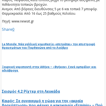
πιθάνοτητα τοπικών βροχών.
Ανεμοι: Από βόρειες διευθύνσεις 5 με 6 και τοπικά 7 μποφόρ.
Θερμοκρασία: Από 16 έως 25 βαθμούς Κελσίου.
Πηγή: www.newsit.gr
Share
0
προηγούμενη ανάρτηση
Le Monde: Νέα γαλλική νομοθεσία «επιτρέπει» την επιστροφή
θραυσμάτων του Παρθενώνα από το Λούβρο
επόμενη ανάρτηση
Ξαφνική νεροποντή στην Αθήνα – «Βγήκαν» ξανά ομπρέλες και
αδιάβροχα
RELATED POSTS
Σεισμός 4,2 Ρίχτερ στη Λευκάδα
Καιρός: Σε συναγερμό η χώρα για την «ακραία
βροχόπτωση» που φέρνει η κακοκαιρία «Erminio» – Πού