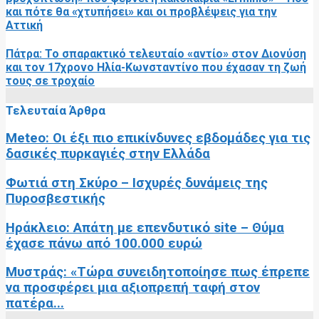
και πότε θα «χτυπήσει» και οι προβλέψεις για την
Αττική
Πάτρα: Το σπαρακτικό τελευταίο «αντίο» στον Διονύση
και τον 17χρονο Ηλία-Κωνσταντίνο που έχασαν τη ζωή
τους σε τροχαίο
Τελευταία Άρθρα
Meteo: Οι έξι πιο επικίνδυνες εβδομάδες για τις
δασικές πυρκαγιές στην Ελλάδα
Φωτιά στη Σκύρο – Ισχυρές δυνάμεις της
Πυροσβεστικής
Ηράκλειο: Απάτη με επενδυτικό site – Θύμα
έχασε πάνω από 100.000 ευρώ
Μυστράς: «Τώρα συνειδητοποίησε πως έπρεπε
να προσφέρει μια αξιοπρεπή ταφή στον
πατέρα...