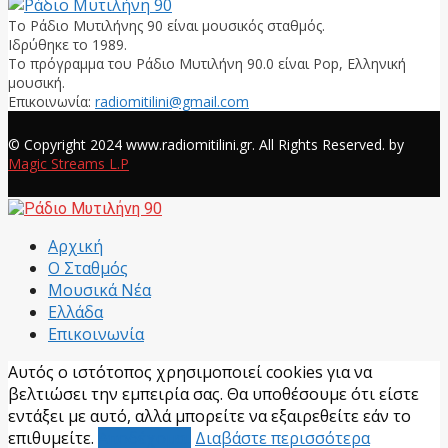
Το Ράδιο Μυτιλήνης 90 είναι μουσικός σταθμός.
Ιδρύθηκε το 1989.
Το πρόγραμμα του Ράδιο Μυτιλήνη 90.0 είναι Pop, Ελληνική
μουσική.
Επικοινωνία:
radiomitilini@gmail.com
Facebook
© Copyright 2024 www.radiomitilini.gr. All Rights Reserved. by
Magic Streams L.P
Facebook
Αρχική
Ο Σταθμός
Μουσικά Νέα
Ελλάδα
Επικοινωνία
Αυτός ο ιστότοπος χρησιμοποιεί cookies για να
βελτιώσει την εμπειρία σας. Θα υποθέσουμε ότι είστε
εντάξει με αυτό, αλλά μπορείτε να εξαιρεθείτε εάν το
επιθυμείτε.
Αποδέχομαι
Διαβάστε περισσότερα