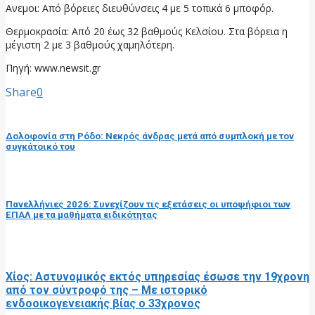
Ανεμοι: Από βόρειες διευθύνσεις 4 με 5 τοπικά 6 μποφόρ.
Θερμοκρασία: Από 20 έως 32 βαθμούς Κελσίου. Στα βόρεια η
μέγιστη 2 με 3 βαθμούς χαμηλότερη.
Πηγή: www.newsit.gr
Share
0
προηγούμενη ανάρτηση
Δολοφονία στη Ρόδο: Νεκρός άνδρας μετά από συμπλοκή με τον
συγκάτοικό του
επόμενη ανάρτηση
Πανελλήνιες 2026: Συνεχίζουν τις εξετάσεις οι υποψήφιοι των
ΕΠΑΛ με τα μαθήματα ειδικότητας
RELATED POSTS
Χίος: Αστυνομικός εκτός υπηρεσίας έσωσε την 19χρονη
από τον σύντροφό της – Με ιστορικό
ενδοοικογενειακής βίας ο 33χρονος