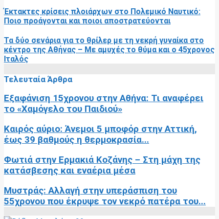
Έκτακτες κρίσεις πλοιάρχων στο Πολεμικό Ναυτικό:
Ποιο προάγονται και ποιοι αποστρατεύονται
Τα δύο σενάρια για το θρίλερ με τη νεκρή γυναίκα στο
κέντρο της Αθήνας – Με αμυχές το θύμα και ο 45χρονος
Ιταλός
Τελευταία Άρθρα
Εξαφάνιση 15χρονου στην Αθήνα: Τι αναφέρει
το «Χαμόγελο του Παιδιού»
Καιρός αύριο: Άνεμοι 5 μποφόρ στην Αττική,
έως 39 βαθμούς η θερμοκρασία...
Φωτιά στην Ερμακιά Κοζάνης – Στη μάχη της
κατάσβεσης και εναέρια μέσα
Μυστράς: Αλλαγή στην υπεράσπιση του
55χρονου που έκρυψε τον νεκρό πατέρα του...