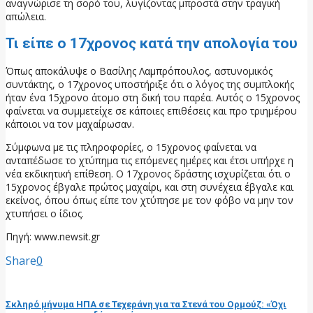
αναγνώρισε τη σορό του, λυγίζοντας μπροστά στην τραγική
απώλεια.
Τι είπε ο 17χρονος κατά την απολογία του
Όπως αποκάλυψε ο Βασίλης Λαμπρόπουλος, αστυνομικός
συντάκτης, ο 17χρονος υποστήριξε ότι ο λόγος της συμπλοκής
ήταν ένα 15χρονο άτομο στη δική του παρέα. Αυτός ο 15χρονος
φαίνεται να συμμετείχε σε κάποιες επιθέσεις και προ τριημέρου
κάποιοι να τον μαχαίρωσαν.
Σύμφωνα με τις πληροφορίες, ο 15χρονος φαίνεται να
ανταπέδωσε το χτύπημα τις επόμενες ημέρες και έτσι υπήρχε η
νέα εκδικητική επίθεση. Ο 17χρονος δράστης ισχυρίζεται ότι ο
15χρονος έβγαλε πρώτος μαχαίρι, και στη συνέχεια έβγαλε και
εκείνος, όπου όπως είπε τον χτύπησε με τον φόβο να μην τον
χτυπήσει ο ίδιος.
Πηγή: www.newsit.gr
Share
0
προηγούμενη ανάρτηση
Σκληρό μήνυμα ΗΠΑ σε Τεχεράνη για τα Στενά του Ορμούζ: «Όχι