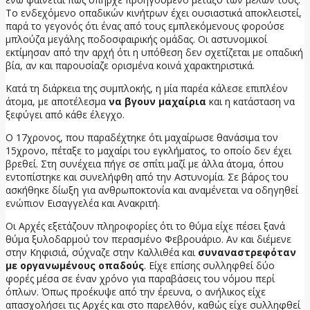
Το ενδεχόμενο οπαδικών κινήτρων έχει ουσιαστικά αποκλειστεί,
παρά το γεγονός ότι ένας από τους εμπλεκόμενους φορούσε
μπλούζα μεγάλης ποδοσφαιρικής ομάδας. Οι αστυνομικοί
εκτίμησαν από την αρχή ότι η υπόθεση δεν σχετίζεται με οπαδική
βία, αν και παρουσίαζε ορισμένα κοινά χαρακτηριστικά.
Κατά τη διάρκεια της συμπλοκής, η μία παρέα κάλεσε επιπλέον
άτομα, με αποτέλεσμα
να βγουν μαχαίρια
και η κατάσταση να
ξεφύγει από κάθε έλεγχο.
Ο 17χρονος, που παραδέχτηκε ότι μαχαίρωσε θανάσιμα τον
15χρονο, πέταξε το μαχαίρι του εγκλήματος, το οποίο δεν έχει
βρεθεί. Στη συνέχεια πήγε σε σπίτι μαζί με άλλα άτομα, όπου
εντοπίστηκε και συνελήφθη από την Αστυνομία. Σε βάρος του
ασκήθηκε δίωξη για ανθρωποκτονία και αναμένεται να οδηγηθεί
ενώπιον Εισαγγελέα και Ανακριτή.
Οι Αρχές εξετάζουν πληροφορίες ότι το θύμα είχε πέσει ξανά
θύμα ξυλοδαρμού τον περασμένο Φεβρουάριο. Αν και διέμενε
στην Κηφισιά, σύχναζε στην Καλλιθέα και
συναναστρεφόταν
με οργανωμένους οπαδούς
. Είχε επίσης συλληφθεί δύο
φορές μέσα σε έναν χρόνο για παραβάσεις του νόμου περί
όπλων. Όπως προέκυψε από την έρευνα, ο ανήλικος είχε
απασχολήσει τις Αρχές και στο παρελθόν, καθώς είχε συλληφθεί