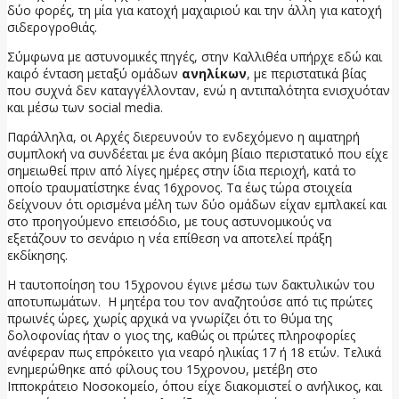
δύο φορές, τη μία για κατοχή μαχαιριού και την άλλη για κατοχή
σιδερογροθιάς.
Σύμφωνα με αστυνομικές πηγές, στην Καλλιθέα υπήρχε εδώ και
καιρό ένταση μεταξύ ομάδων
ανηλίκων
, με περιστατικά βίας
που συχνά δεν καταγγέλλονταν, ενώ η αντιπαλότητα ενισχυόταν
και μέσω των social media.
Παράλληλα, οι Αρχές διερευνούν το ενδεχόμενο η αιματηρή
συμπλοκή να συνδέεται με ένα ακόμη βίαιο περιστατικό που είχε
σημειωθεί πριν από λίγες ημέρες στην ίδια περιοχή, κατά το
οποίο τραυματίστηκε ένας 16χρονος. Τα έως τώρα στοιχεία
δείχνουν ότι ορισμένα μέλη των δύο ομάδων είχαν εμπλακεί και
στο προηγούμενο επεισόδιο, με τους αστυνομικούς να
εξετάζουν το σενάριο η νέα επίθεση να αποτελεί πράξη
εκδίκησης.
Η ταυτοποίηση του 15χρονου έγινε μέσω των δακτυλικών του
αποτυπωμάτων. Η μητέρα του τον αναζητούσε από τις πρώτες
πρωινές ώρες, χωρίς αρχικά να γνωρίζει ότι το θύμα της
δολοφονίας ήταν ο γιος της, καθώς οι πρώτες πληροφορίες
ανέφεραν πως επρόκειτο για νεαρό ηλικίας 17 ή 18 ετών. Τελικά
ενημερώθηκε από φίλους του 15χρονου, μετέβη στο
Ιπποκράτειο Νοσοκομείο, όπου είχε διακομιστεί ο ανήλικος, και