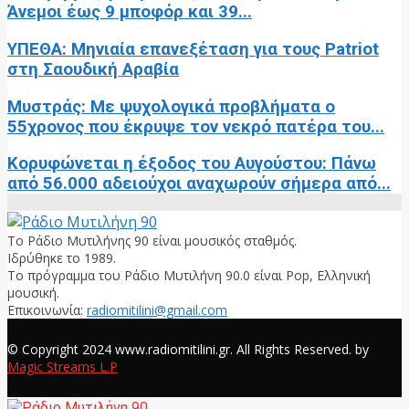
Άνεμοι έως 9 μποφόρ και 39...
ΥΠΕΘΑ: Μηνιαία επανεξέταση για τους Patriot
στη Σαουδική Αραβία
Μυστράς: Με ψυχολογικά προβλήματα ο
55χρονος που έκρυψε τον νεκρό πατέρα του...
Κορυφώνεται η έξοδος του Αυγούστου: Πάνω
από 56.000 αδειούχοι αναχωρούν σήμερα από...
Το Ράδιο Μυτιλήνης 90 είναι μουσικός σταθμός.
Ιδρύθηκε το 1989.
Το πρόγραμμα του Ράδιο Μυτιλήνη 90.0 είναι Pop, Ελληνική
μουσική.
Επικοινωνία:
radiomitilini@gmail.com
Facebook
© Copyright 2024 www.radiomitilini.gr. All Rights Reserved. by
Magic Streams L.P