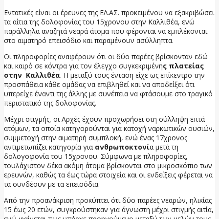
Εντατικές είναι οι έρευνες της ΕΛ.ΑΣ. προκειμένου να εξακριβώσει
τα αίτια της δολοφονίας του 15χρονου στην Καλλιθέα, ενώ
παράλληλα αναζητά νεαρά άτομα που φέρονται να εμπλέκονται
στο αιματηρό επεισόδιο και παραμένουν ασύλληπτα.
Οι πληροφορίες αναφέρουν ότι οι δύο παρέες βρίσκονταν εδώ
και καιρό σε κόντρα για τον έλεγχο συγκεκριμένη
ς πλατείας
στην Καλλιθέα
. Η μεταξύ τους ένταση είχε ως επίκεντρο την
προσπάθεια κάθε ομάδας να επιβληθεί και να αποδείξει ότι
υπερείχε έναντι της άλλης με συνέπεια να φτάσουμε στο τραγικό
περιστατικό της δολοφονίας.
Μέχρι στιγμής, οι Αρχές έχουν προχωρήσει στη σύλληψη επτά
ατόμων, τα οποία κατηγορούνται για κατοχή ναρκωτικών ουσιών,
συμμετοχή στην αιματηρή συμπλοκή, ενώ ένας 17χρονος
αντιμετωπίζει κατηγορία για
ανθρωποκτονί
α μετά τη
δολογοφονία του 15χρονου. Σύμφωνα με πληροφορίες,
τουλάχιστον δέκα ακόμη άτομα βρίσκονται στο μικροσκόπιο των
ερευνών, καθώς τα έως τώρα στοιχεία και οι ενδείξεις φέρεται να
τα συνδέουν με τα επεισόδια.
Από την προανάκριση προκύπτει ότι δύο παρέες νεαρών, ηλικίας
15 έως 20 ετών, συγκρούστηκαν για άγνωστη μέχρι στιγμής αιτία,
ενώ φαίνεται πως υπήρχε προηγούμενο μεταξύ των μελών τους.