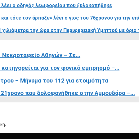
» λέει ο οδηγός λεωφορείου που ξυλοκοπήθηκε
 και τότε τον άρπαξε» λέει ο γιος του 76χρονου για την ε
 χιλιόμετρα την ώρα στην Περιφερειακή Υμηττού με όριο 
’ Νεκροταφείο Αθηνών – Σε...
κατηγορείται για τον φονικό εμπρησμό –...
τρου – Μήνυμα του 112 για ετοιμότητα
ν 21χρονο που δολοφονήθηκε στην Αμμουδάρα –...
κή.