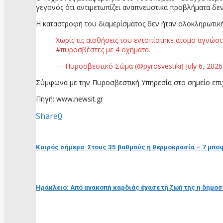
γεγονός ότι αντιμετωπίζει αναπνευστικά προβλήματα δεν
Η καταστροφή του διαμερίσματος δεν ήταν ολοκληρωτική 
Χωρίς τις αισθήσεις του εντοπίστηκε άτομο αγνώστ
#πυροσβέστες με 4 οχήματα.
— Πυροσβεστικό Σώμα (@pyrosvestiki) July 6, 2026
Σύμφωνα με την Πυροσβεστική Υπηρεσία στο σημείο επι
Πηγή: www.newsit.gr
Share
0
προηγούμενη ανάρτηση
Καιρός σήμερα: Στους 35 βαθμούς η θερμοκρασία – 7 μποφό
επόμενη ανάρτηση
Ηράκλειο: Από ανακοπή καρδιάς έχασε τη ζωή της η δημοσ
RELATED POSTS