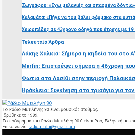
Ζωγράφου: «Έχω μελανιές και σπασμένα δόντια
Καλαμάτα: «Πήγε να του βάλει φάρμακο στα αυτιά
Χειροπέδες σε 43χρονο οδηγό που έτρεχε με 191
Τελευταία Άρθρα
Λάκης Χαλκιά: Σήμερα η κηδεία του στο Α
Marfin: Επιστρέφει σήμερα η 46χρονη που 
Φωτιά στο Λασίθι στην περιοχή Παλαικάσ
Ηράκλειο: Συγκίνηση στο τρισάγιο για το
Το Ράδιο Μυτιλήνης 90 είναι μουσικός σταθμός.
Ιδρύθηκε το 1989.
Το πρόγραμμα του Ράδιο Μυτιλήνη 90.0 είναι Pop, Ελληνική μουσι
Επικοινωνία:
radiomitilini@gmail.com