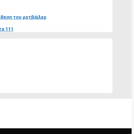
πίθεση του ροτβάιλερ
τα 111