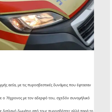
γμής αιτία, με τις πυροσβεστικές δυνάμεις που έφτασαν
νε ο 70χρονος με τον αδερφό του, σχεδόν συνομήλικό
ε διπλανό δωμάτιο από τους πυροσβέστες αλλά παρά το