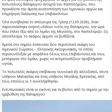
πολυτελούς θαλαμηγού ανοιχτά του Καστελόριζου, που
προκάλεσε την άμεση κινητοποίηση των λιμενικών αρχών και
επιχείρηση διάσωσης των επιβαινόντων.
Όλα συνέβησαν το απόγευμα της Τρίτης (12.05.2026), όταν
παρουσιάστηκε εισροή υδάτων εντός της θαλαμηγού, την ώρα
που έπλεε έξω από το λιμάνι της Μεγίστης, στο Καστελόριζο. Ως
αποτέλεσμα, το σκάφος άρχισε να βυθίζεται.
Άμεσα στο σημείο έσπευσαν δύο περιπολικά σκάφη του
Λιμενικού Σώματος – Ελληνικής Ακτοφυλακής, τα οποία
περισυνέλεξαν με ασφάλεια όλους τους επιβαίνοντες και τους
μετέφεραν στο λιμάνι, χωρίς να αντιμετωπίζουν προβλήματα
υγείας.
Το πολυτελές σκάφος επέβαιναν συνολικά έξι αλλοδαποί, πέντε
υπήκοοι Μαλαισίας και ένας υπήκοος Μεγάλης Βρετανίας, από
τους οποίους οι 3 συνελήφθησαν.
Εντυπωσιακές είναι οι εικόνες και τα βίντεο από το σημείο με την
ημιβύθιση της θαλαμηγού.