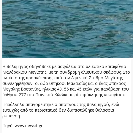
Η θαλαμηγός οδηγήθηκε με ασφάλεια στο αλιευτικό καταφύγιο
Μανδρακίου Μεγίστης, με τη συνδρομή αλιευτικού σκάφους. Στο
πλαίσιο της προανάκρισης από τον Λιμενικό Σταθμό Μεγίστης,
συνελήφθησαν οι δύο υπήκοοι Μαλαισίας και ο ένας υπήκοος
Μεγάλης Βρετανίας, ηλικίας 43, 56 και 45 ετών για παράβαση του
άρθρου 277 του Ποινικού Κώδικα περί «πρόκλησης ναυαγίου».
Παράλληλα απαγορεύτηκε ο απόπλους της θαλαμηγού, ενώ
ευτυχώς από το περιστατικό δεν διαπιστώθηκε θαλάσσια
ρύπανση.
Πηγή: www.newsit.gr