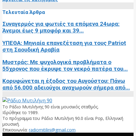
Τελευταία Άρθρα
Συναγερμός για φωτιές τα επόμενα 24ωρα:
Άνεμοι έως 9 μποφόρ και 39...
ΥΠΕΘΑ: Μηνιαία επανεξέταση για τους Patriot
στη Σαουδική Αραβία
Μυστράς: Με ψυχολογικά προβλήματα ο
55χρονος που έκρυψε τον νεκρό πατέρα του...
Κορυφώνεται η έξοδος του Αυγούστου: Πάνω
από 56.000 αδειούχοι αναχωρούν σήμερα από...
Το Ράδιο Μυτιλήνης 90 είναι μουσικός σταθμός.
Ιδρύθηκε το 1989.
Το πρόγραμμα του Ράδιο Μυτιλήνη 90.0 είναι Pop, Ελληνική
μουσική.
Επικοινωνία:
radiomitilini@gmail.com
Facebook