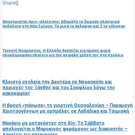
Share
0
προηγούμενη ανάρτηση
Αποσύρονται πριν «κλείσουν» βδομάδα τα δωρεάν ηλεκτρικά
ποδήλατα στη Νέα Σμύρνη: Τα μισά τα έκλεψαν και 2 τα χάλασαν
επόμενη ανάρτηση
Τεχνητή Νοημοσύνη: Η Ελλάδα θεσπίζει για πρώτη φορά
ολοκληρωμένο πλαίσιο για την ασφαλή χρήση της στα σχολεία
RELATED POSTS
Κλειστά σχολεία την Δευτέρα σε Νευροκόπι και
περιοχές της Ξάνθης και του Σουφλίου λόγω της
κακοκαιρίας
Η βροχή «πάγωσε» τη γιορτινή Θεσσαλονίκη – Παραμονή
Χριστουγέννων με ομπρέλες σε Λαδάδικα και Τσιμισκή
Ναυάγιο με μετανάστες στη Χίο: Το Σάββατο
απολογείται ο Μαροκινός φερόμενος ως διακινητής –
Αρνείται τις κατηγορίες