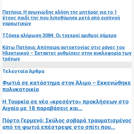
Πατήσια: Η αγωνιώδης κλήση της μητέρας για το 1
έτους παιδί της που λιποθύμησε μετά από εισπνοή
ναρκωτικών
Τζόκερ κλήρωση 3084: Οι τυχεροί αριθμοί σήμερα
Κάτω Πατήσια: Απόπειρα αυτοκτονίας στις ράγες του
Ηλεκτρικού – Έκτακτες ρυθμίσεις στην κυκλοφορία των
τρένων
Τελευταία Άρθρα
Φωτιά σε κατάστημα στον Άλιμο – Εκκενώθηκε
πολυκατοικία
Η Τουρκία σε νέο «κρεσέντο» προκλήσεων στο
Αιγαίο με 18 παραβάσεις και...
Πόρτο Γερμενό: Σκύλος σοβαρά τραυματισμένος
από τη φωτιά επέστρεψε στο σπίτι που...