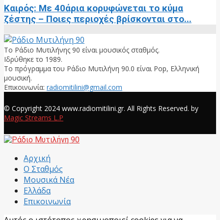
Καιρός: Με 40άρια κορυφώνεται το κύμα
ζέστης – Ποιες περιοχές βρίσκονται στο...
Το Ράδιο Μυτιλήνης 90 είναι μουσικός σταθμός.
Ιδρύθηκε το 1989.
Το πρόγραμμα του Ράδιο Μυτιλήνη 90.0 είναι Pop, Ελληνική
μουσική.
Επικοινωνία:
radiomitilini@gmail.com
Facebook
© Copyright 2024 www.radiomitilini.gr. All Rights Reserved. by
Magic Streams L.P
Facebook
Αρχική
Ο Σταθμός
Μουσικά Νέα
Ελλάδα
Επικοινωνία