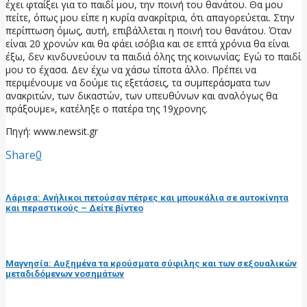
έχει φταίξει για το παιδί μου, την ποινή του θανάτου. Θα μου
πείτε, όπως μου είπε η κυρία ανακρίτρια, ότι απαγορεύεται. Στην
περίπτωση όμως, αυτή, επιβάλλεται η ποινή του θανάτου. Όταν
είναι 20 χρονών και θα φάει ισόβια και σε επτά χρόνια θα είναι
έξω, δεν κινδυνεύουν τα παιδιά όλης της κοινωνίας; Εγώ το παιδί
μου το έχασα. Δεν έχω να χάσω τίποτα άλλο. Πρέπει να
περιμένουμε να δούμε τις εξετάσεις, τα συμπεράσματα των
ανακριτών, των δικαστών, των υπευθύνων και αναλόγως θα
πράξουμε», κατέληξε ο πατέρα της 19χρονης.
Πηγή: www.newsit.gr
Share
0
προηγούμενη ανάρτηση
Λάρισα: Ανήλικοι πετούσαν πέτρες και μπουκάλια σε αυτοκίνητα
και περαστικούς – Δείτε βίντεο
επόμενη ανάρτηση
Μαγνησία: Αυξημένα τα κρούσματα σύφιλης και των σεξουαλικών
μεταδιδόμενων νοσημάτων
RELATED POSTS