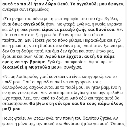
αυτό το παιδί ήταν δώρο Θεού. Το αγγελούδι μου έφυγε»
,
ανέφερε συντετριμμένος.
«Στο μνήμα του πάνω με τη φωτογραφία που του έχω βγάλει,
είναι όπως
αγγελούδι
ήταν. Με φτερά. Εγώ και η κυρία Μιράντα
και όλη η οικογένεια
είμαστε μεταξύ ζωής και θανάτου.
Δεν
πίστευα ποτέ στη ζωή μου ότι θα αντιμετωπίσω τέτοια
περίπτωση. Δεν ξέρετε για το πόνο μιλάμε. Παρακαλάμε και εγώ
και η μαμά της να τη δούμε στον ύπνο μας, γιατί στον ξύπνιο μας
δεν θα τη δούμε ποτέ. Και άμα δεν έρθει και στον ύπνο μας,
έχουμε και άλλη λύση.
Αφού δεν έρχεται αυτή, θα πάμε
εμείς να την βρούμε.
Εγώ έχω αποφασίσει. Αφού πρώτα
δικαιωθεί η Μυρτούλα μου»,
συνέχισε.
«Να μη λοιδορούν, γιατί κοντεύει να είναι κατηγορούμενο το
παιδί μου. Γιατί οι αρμόδιοι αντί να κατηγορούν τους
δολοφόνους, ασχολούνται με το παιδί μου, αν ήταν βαμμένο ή
αν ήταν χτενισμένο. Δεν ντρεπόμαστε λιγάκι για να μην τρελαθώ;
Είχε πάρει, λέει, τον κακό το δρόμο. Από εδώ και πέρα αυτά θα
σταματήσουν.
Θα βγω στη σέντρα και θα τους πάρω όλους
μαζί μου.
Ποιος φταίει; Αν φταίω εγώ, την ποινή του θανάτου ζητάω. Αν
φταίει η μάνα της, την ποινή του θανάτου ζητάω για αυτή. Όποιος