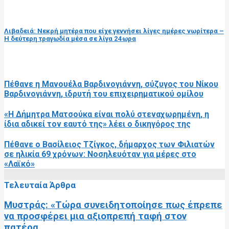
επόμενη ανάρτηση
Λιβαδειά: Νεκρή μητέρα που είχε γεννήσει λίγες ημέρες νωρίτερα –
Η δεύτερη τραγωδία μέσα σε λίγα 24ωρα
RELATED POSTS
Πέθανε η Μανουέλα Βαρδινογιάννη, σύζυγος του Νίκου
Βαρδινογιάννη, ιδρυτή του επιχειρηματικού ομίλου
«Η Δήμητρα Ματσούκα είναι πολύ στεναχωρημένη, η
ίδια αδικεί τον εαυτό της» λέει ο δικηγόρος της
Πέθανε ο Βασίλειος Τζίγκος, δήμαρχος των Φιλιατών
σε ηλικία 69 χρόνων: Νοσηλευόταν για μέρες στο
«Λαϊκό»
Τελευταία Άρθρα
Μυστράς: «Τώρα συνειδητοποίησε πως έπρεπε
να προσφέρει μια αξιοπρεπή ταφή στον
πατέρα...