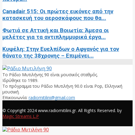
Canadair 515: Οι πρώτες εικόνες από την
κατασκευή του αεροσκάφους που θα...
Φωτιά σε Αττική και Βοιωτία: Άμεσα οι
μελέτες για τα αντιπλημμυρικά έργα...
Κυψέλη: Στην Ευελπίδων ο Αφγανός για τον
θάνατο της 38χρονης – Επιμένει...
Το Ράδιο Μυτιλήνης 90 είναι μουσικός σταθμός.
Ιδρύθηκε το 1989.
Το πρόγραμμα του Ράδιο Μυτιλήνη 90.0 είναι Pop, Ελληνική
μουσική.
Επικοινωνία:
radiomitilini@gmail.com
Facebook
© Copyright 2024 www.radiomitilini.gr. All Rights Reserved. by
Magic Streams L.P