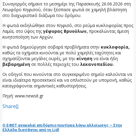
Συναγερμός σήμανε το μεσημέρι της Παρασκευής 26.06.2026 στη
Λεωφόρο Κηφισού, όταν ξέσπασε φωτιά σε χαμηλή βλάστηση
στο διαχωριστικό διάζωμα του δρόμου.
Η φωτιά εκδηλώθηκε στον Κηφισό, στο ρεύμα κυκλοφορίας προς
Λαμία, στο ύψος της
γέφυρας Βρυούλων,
προκαλώντας άμεση
κινητοποίηση των Αρχών.
Η φωτιά δημιούργησε σοβαρά προβλήματα στην
κυκλοφορία,
καθώς τα οχήματα κινούνται με πολύ χαμηλές ταχύτητες και
σχηματίζονται μεγάλες ουρές, με την
κίνηση
να είναι ήδη
βεβαρημένη
σε πολλές περιοχές του
λεκανοπεδίου.
Οι οδηγοί που κινούνται στο συγκεκριμένο σημείο καλούνται να
είναι ιδιαίτερα προσεκτικοί και να οπλιστούν με υπομονή, καθώς
καταγράφονται σημαντικές καθυστερήσεις.
Πηγή: www.newsit.gr
Share
0
προηγούμενη ανάρτηση
Ο ΕΦΕΤ ανακαλεί επιδόρπιο πουτίγκα λόγω αλλοίωσης – Στην
Ελλάδα διατίθεται από τη Lidl