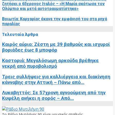
ζητήσει ο 65χρονος Ιταλός – «Η Μαρία σκότωσε τον
Ολύμπιο και μετά αυτοτραυματίστηκε»
Βοιωτία: Καρχαρίας έκανε την εμφάνισή του στα ρηχά
παραλίας
Τελευταία Άρθρα
Καιρός αύριο: Ζέστη με 39 βαθμούς και ισχυροί
βοριάδες έως 8 μποφόρ
Καστοριά: Μεγαλόσωμη αρκούδα βρέθηκε
νεκρή από πυροβολισμό
Τρεις συλλήψεις για καλλιέργεια και διακίνηση
κάνναβης στην Αττική – Πάνω από...
Λυκαβηττός: Σε 57χρονη αγνοούμενη από την
Κυψέλη ανήκει η σορός – Από...
Το Ράδιο Μυτιλήνης 90 είναι μουσικός σταθμός.