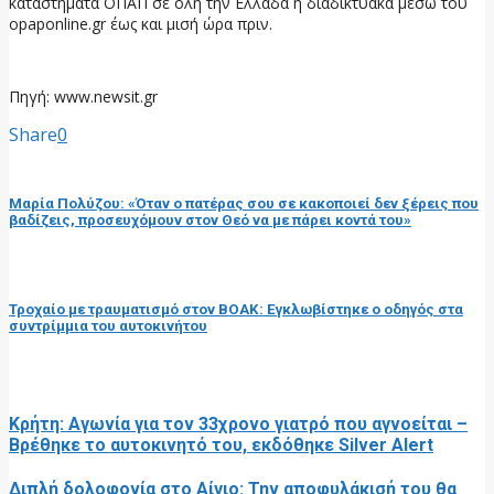
καταστήματα ΟΠΑΠ σε όλη την Ελλάδα ή διαδικτυακά μέσω του
opaponline.gr έως και μισή ώρα πριν.
Πηγή: www.newsit.gr
Share
0
προηγούμενη ανάρτηση
Μαρία Πολύζου: «Όταν ο πατέρας σου σε κακοποιεί δεν ξέρεις που
βαδίζεις, προσευχόμουν στον Θεό να με πάρει κοντά του»
επόμενη ανάρτηση
Τροχαίο με τραυματισμό στον ΒΟΑΚ: Εγκλωβίστηκε ο οδηγός στα
συντρίμμια του αυτοκινήτου
RELATED POSTS
Κρήτη: Αγωνία για τον 33χρονο γιατρό που αγνοείται –
Βρέθηκε το αυτοκινητό του, εκδόθηκε Silver Alert
Διπλή δολοφονία στο Αίγιο: Την αποφυλάκισή του θα