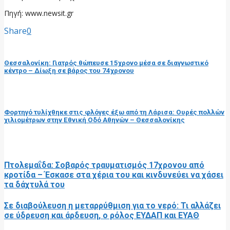
Πηγή: www.newsit.gr
Share
0
προηγούμενη ανάρτηση
Θεσσαλονίκη: Γιατρός θώπευσε 15χρονο μέσα σε διαγνωστικό
κέντρο – Δίωξη σε βάρος του 74χρονου
επόμενη ανάρτηση
Φορτηγό τυλίχθηκε στις φλόγες έξω από τη Λάρισα: Ουρές πολλών
χιλιομέτρων στην Εθνική Οδό Αθηνών – Θεσσαλονίκης
RELATED POSTS
Πτολεμαΐδα: Σοβαρός τραυματισμός 17χρονου από
κροτίδα – Έσκασε στα χέρια του και κινδυνεύει να χάσει
τα δάχτυλά του
Σε διαβούλευση η μεταρρύθμιση για το νερό: Τι αλλάζει
σε ύδρευση και άρδευση, ο ρόλος ΕΥΔΑΠ και ΕΥΑΘ