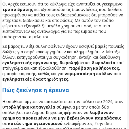
Οι Αρχές εκτιμούν ότι το κύκλωμα είχε αναπτύξει συγκεκριμένο
τρόπο δράσης
και αξιοποιούσε τις διασυνδέσεις που διέθετε
προκειμένου να πείθει τους ενδιαφερόμενους ότι μπορούσε να
επηρεάσει διαδικασίες και αποφάσεις. Με αυτόν τον τρόπο
φέρεται να εξασφάλιζε μεγάλα χρηματικά ποσά, τα οποία
εισπράττονταν ως αντάλλαγμα για τις παρεμβάσεις που
υπόσχονταν τα μέλη του.
Σε βάρος των έξι συλληφθέντων έχουν ασκηθεί βαριές ποινικές
διώξεις για σειρά κακουργημάτων και πλημμελημάτων. Μεταξύ
άλλων, κατηγορούνται για συγκρότηση, ένταξη και διεύθυνση
εγκληματικής οργάνωσης, δωροληψία
και
δωροδοκία
κατ’
επάγγελμα και κατ’ εξακολούθηση,
παράβαση καθήκοντος,
εμπορία επιρροής, καθώς και για
νομιμοποίηση εσόδων
από
εγκληματικές δραστηριότητες.
Πώς ξεκίνησε η έρευνα
Η υπόθεση άρχισε να αποκαλύπτεται τον Ιούλιο του 2024, όταν
υποβλήθηκε καταγγελία
σύμφωνα με την οποία δύο
υπάλληλοι του Δήμου Κηφισιάς φέρονταν να
λαμβάνουν
χρήματα προκειμένου να μην βεβαιώνουν παραβάσεις
σε
κατάστημα υγειονομικού
ενδιαφέροντος. Στην ίδια
αναφορά γινόταν λόγος και για άλλα πρόσωπα που φέρονταν να