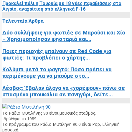
Προκαλεί πάλι η Τουρκία με 18 νέες παραβιάσεις στο
Αιγαίο, αναχαίτιση από ελληνικά F-16
Τελευταία Άρθρα
Δύο συλλήψεις για φωτιές σε Μαρούσι και Χίο
– Χρησιμοποίησαν ψησταριά και...
Ποιες περιοχές μπαίνουν σε Red Code για
φωτιές: Τι προβλέπει ο χάρτης...
Κολύμπι μετά το φαγητό: Πόσο πρέπει να
περιμένουμε για να μπούμε στο...
Λέσβος: Έβαλαν άλογα να «χορέψουν» πάνω σε
σπασμένα μπουκάλια σε πανηγύρι, δείτε...
Το Ράδιο Μυτιλήνης 90 είναι μουσικός σταθμός.
Ιδρύθηκε το 1989.
Το πρόγραμμα του Ράδιο Μυτιλήνη 90.0 είναι Pop, Ελληνική
μουσική.