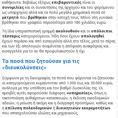
καθήκοντα. Βεβαίως εξόχως
επιβαρυντικές
είναι οι
συνομιλίες
και οι συναντήσεις της αρχηγού και του φερόμενου
ως υπαρχηγού αλλά και τα πολύ μεγάλα χρηματικά ποσά σε
μετρητά
που
βρέθηκαν
στην κατοχή τους. Μόνο στη γυναίκα
βρέθηκαν στο γραφείο περισσότερα από 180 χιλιάδες ευρώ.
Τη ίδια υπερασπιστική γραμμή
ακολουθούν
και οι
υπόλοιποι
τέσσερις
κατηγορούμενοι. Ήδη όσοι έχουν
απολογηθεί
έχουν περάσει και από εισαγγελέα αλλά στο τέλος, μετά το πέρας
και των έξι απολογιών αναμένεται η απόφαση ανακρίτριας και
εισαγγελέα για το αν θα προφυλακιστούν ή όχι.
Τα ποσά που ζητούσαν για τις
«διευκολύνσεις»
Σύμφωνα με τη δικογραφία, τα ποσά που φέρονται να ζητούσαν
οι κατηγορούμενοι κυμαίνονταν από 1.000 έως και 30.000 ευρώ,
ανάλογα με την υπόθεση και τον βαθμό δυσκολίας της. Οι
αμοιβές αυτές αφορούσαν διάφορες
«υπηρεσίες»,
όπως η
τακτοποίηση αυθαίρετων κατασκευών, η έκδοση οικοδομικών
αδειών, η μείωση ή ακόμη και η διαγραφή προστίμων, καθώς και
η
επίλυση πολεοδομικών
ή
διοικητικών εκκρεμοτήτων
που απασχολούσαν ιδιώτες και μηχανικούς.