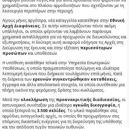
χρηματίζονται στο πλαίσιο αρμοδιοτήτων που σχετίζονταν με τη
λειτουργία περιπτέρων στην περιοχή.
Λίγους μήνες αργότερα, νέα καταγγελία κατατέθηκε στην
Εθνική
Αρχή Διαφάνειας.
Σε αυτήν κατονομάζονταν πέντε ακόμη
υπάλληλοι, οι οποίοι φέρονταν να λαμβάνουν παράνομα
χρηματικά ανταλλάγματα για να προχωρούν σε διευκολύνσεις και
εξυπηρετήσεις. Η δεύτερη αυτή αναφορά οδήγησε τις Αρχές στη
διεύρυνση της έρευνας και στην εξέταση
περισσότερων
προσώπων
και υποθέσεων.
Η υπόθεση ανατέθηκε τελικά στην Υπηρεσία Εσωτερικών
Υποθέσεων, η οποία πραγματοποίησε πολύμηνη και ιδιαίτερα
λεπτομερή έρευνα που διήρκεσε τουλάχιστον επτά μήνες. Κατά
τη διάρκεια των
ερευνών συγκεντρώθηκαν καταθέσεις,
έγγραφα και άλλα αποδεικτικά στοιχεία, τα οποία συνέθεσαν μια
πλήρη εικόνα της φερόμενης δράσης του κυκλώματος.
Μετά την
ολοκλήρωση
της
προανακριτικής διαδικασίας,
οι
αστυνομικοί συνέταξαν μια ιδιαίτερα
ογκώδη δικογραφία,
η
οποία ξεπερνά τις
3.500 σελίδες
. Το υλικό παραδόθηκε στις
αρμόδιες εισαγγελικές αρχές, οι οποίες θα προχωρήσουν στις
επόμενες δικαστικές ενέργειες για τη διερεύνηση της υπόθεσης
και την απόδοση τυχόν ποινικών ευθυνών.