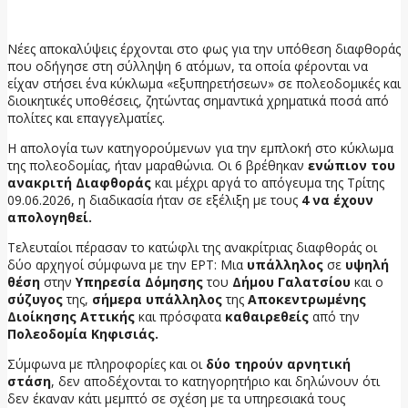
9 Ιουνίου, 2026
Νέες αποκαλύψεις έρχονται στο φως για την υπόθεση διαφθοράς
που οδήγησε στη σύλληψη 6 ατόμων, τα οποία φέρονται να
είχαν στήσει ένα κύκλωμα «εξυπηρετήσεων» σε πολεοδομικές και
διοικητικές υποθέσεις, ζητώντας σημαντικά χρηματικά ποσά από
πολίτες και επαγγελματίες.
Η απολογία των κατηγορούμενων για την εμπλοκή στο κύκλωμα
της πολεοδομίας, ήταν μαραθώνια. Οι 6 βρέθηκαν
ενώπιον του
ανακριτή Διαφθοράς
και μέχρι αργά το απόγευμα της Τρίτης
09.06.2026, η διαδικασία ήταν σε εξέλιξη με τους
4 να έχουν
απολογηθεί.
Τελευταίοι πέρασαν το κατώφλι της ανακρίτριας διαφθοράς οι
δύο αρχηγοί σύμφωνα με την ΕΡΤ: Μια
υπάλληλος
σε
υψηλή
θέση
στην
Υπηρεσία Δόμησης
του
Δήμου Γαλατσίου
και ο
σύζυγος
της,
σήμερα υπάλληλος
της
Αποκεντρωμένης
Διοίκησης Αττικής
και πρόσφατα
καθαιρεθείς
από την
Πολεοδομία Κηφισιάς.
Σύμφωνα με πληροφορίες και οι
δύο τηρούν αρνητική
στάση
, δεν αποδέχονται το κατηγορητήριο και δηλώνουν ότι
δεν έκαναν κάτι μεμπτό σε σχέση με τα υπηρεσιακά τους