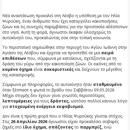
10 Μαΐου, 2026
Νέα αναστάτωση προκαλεί στη Λέσβο η υπόθεση με τον Ηλία
Ψυρούκη, έναν άνθρωπο που έχει καταγγείλει κακοποιήσεις
ζώων και τις συνεχείς παρεμβάσεις για την προστασία αδέσποτων
στο νησί. Αυτή τη φορά, άγνωστοι έκαψαν ολοσχερώς το
αυτοκίνητό του, προκαλώντας σοκ στην τοπική κοινωνία.
Το περιστατικό σημειώθηκε στην περιοχή του Αγίου Ιωάννη στην
Αγιάσο της Λέσβου και έρχεται να προστεθεί σε μια
σειρά
επιθέσεων
που, σύμφωνα με κατοίκους, σχετίζονται με τη
δράση του γύρω από την κακοποίηση ζώων. Οι εικόνες από το
καμένο όχημα
είναι
σοκαριστικές
και δείχνουν το μέγεθος
της καταστροφής.
Σύμφωνα με πληροφορίες, το αυτοκίνητο ήταν
σταθμευμένο
όταν ξέσπασε η φωτιά το βράδυ του Σαββάτου 09.05.2026.
Μέχρι στιγμής δεν έχουν γίνει γνωστές περισσότερες
λεπτομέρειες
για τους
δράστες,
ωστόσο πολλοί κάνουν λόγο
για
στοχευμένη ενέργεια εκφοβισμού.
Δεν είναι η πρώτη φορά που ο Ηλίας Ψυρούκης γίνεται στόχος.
Στις
26 Απριλίου 2026
άγνωστοι είχαν προκαλέσει σοβαρές
ζημιές στο
ίδιο όχημα, σπάζοντας
το
παρμπρίζ,
ενώ