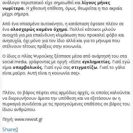
ανάλογο περιστατικό είχε σημειωθεί και
λίγους μήνες
νωρίτερα.
Η χθεσινή επίθεση, όμως, θεωρείται η πιο ακραία
μέχρι σήμερα.
Από ένα σπασμένο αυτοκίνητο, η κατάσταση έφτασε πλέον σε
ένα
ολοσχερώς καμένο όχημα.
Πολλοί κάτοικοι μιλούν
ανοιχτά για μια επικίνδυνη κλιμάκωση που προκαλεί φόβο και
ανησυχία, όχι μόνο για τον ίδιο αλλά και για το μήνυμα που
στέλνουν τέτοιες πράξεις στην κοινωνία.
Ο ίδιος ο Ηλίας Ψυρούκης ξέσπασε μέσα από ανάρτησή του στα
social media, γράφοντας με οργή: «Είστε
εγκληματίες.
Γιατί εγώ
είμαι
υπερβολικός.
Γιατί εγώ σας
στιγματίζω.
Γιατί το γάλα
είναι μαύρο. Αυτή είναι η κοινωνία σας».
Πλέον, το βάρος πέφτει στις αρμόδιες αρχές, οι οποίες καλούνται
να διερευνήσουν άμεσα την υπόθεση και να εξετάσουν αν η
πυρκαγιά συνδέεται με τις προηγούμενες επιθέσεις σε βάρος του
ίδιου ανθρώπου.
Πηγή: www.newsit.gr
Share
0