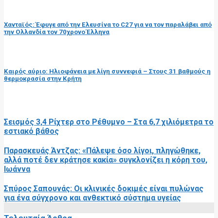
προηγούμενη ανάρτηση
Χανταϊός: Έφυγε από την Ελευσίνα το C27 για να τον παραλάβει από
την Ολλανδία τον 70χρονο Έλληνα
επόμενη ανάρτηση
Καιρός αύριο: Ηλιοφάνεια με λίγη συννεφιά – Στους 31 βαθμούς η
θερμοκρασία στην Κρήτη
RELATED POSTS
Σεισμός 3,4 Ρίχτερ στο Ρέθυμνο – Στα 6,7 χιλιόμετρα το
εστιακό βάθος
Παρασκευάς Άντζας: «Πάλεψε όσο λίγοι, πληγώθηκε,
αλλά ποτέ δεν κράτησε κακία» συγκλονίζει η κόρη του,
Ιωάννα
Σπύρος Σαπουνάς: Οι κλινικές δοκιμές είναι πυλώνας
για ένα σύγχρονο και ανθεκτικό σύστημα υγείας
Τελευταία Άρθρα