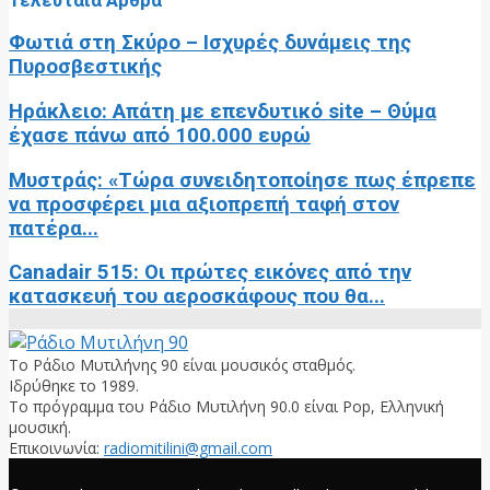
Φωτιά στη Σκύρο – Ισχυρές δυνάμεις της
Πυροσβεστικής
Ηράκλειο: Απάτη με επενδυτικό site – Θύμα
έχασε πάνω από 100.000 ευρώ
Μυστράς: «Τώρα συνειδητοποίησε πως έπρεπε
να προσφέρει μια αξιοπρεπή ταφή στον
πατέρα...
Canadair 515: Οι πρώτες εικόνες από την
κατασκευή του αεροσκάφους που θα...
Το Ράδιο Μυτιλήνης 90 είναι μουσικός σταθμός.
Ιδρύθηκε το 1989.
Το πρόγραμμα του Ράδιο Μυτιλήνη 90.0 είναι Pop, Ελληνική
μουσική.
Επικοινωνία:
radiomitilini@gmail.com
Facebook