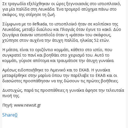
Σε τραγωδία εξελίχθηκαν οι ώρες ξεγνοιασιάς στο ιστιοπλοϊκό,
για μία Ιταλίδα στη Λευκάδα. Ένα τρομερό ατύχημα πάνω στο
σκάφος, της στέρησε τη ζωή.
Σύμφωνα με το ilefkada, το ιστιοπλοϊκό ήταν σε κολπίσκο της
Λευκάδας, μεταξύ διαύλου και Πλαγιάς όταν έγινε το κακό. Δύο
ζευγάρια έκαναν ιστιοπλοΐα όταν η «μάτσα» του σκάφους,
χτύπησε στον αυχένα την άτυχη Ιταλίδα, ηλικίας 52 ετών.
Η μάτσα, είναι το οριζόντιο κομμάτι, κάθετο στο ιστίο, που
συγκρατεί το πανί και βοηθάει στο χειρισμό του. Αυτό το
κομμάτι, γύρισε απότομα και τραυμάτισε την άτυχη γυναίκα.
Αμέσως ειδοποιήθηκε το Λιμενικό και το ΕΚΑΒ. Η γυναίκα
μεταφέρθηκε στην μαρίνα όπου την παρέλαβε το ΕΚΑΒ και οι
διασώστες προσπάθησαν να της δώσουν τις πρώτες βοήθειες.
Δυστυχώς, παρά τις προσπάθειες η γυναίκα άφησε την τελευταία
πνοή της.
Πηγή: www.newsit.gr
Share
0
προηγούμενη ανάρτηση