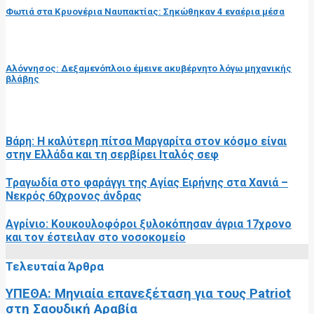
Φωτιά στα Κρυονέρια Ναυπακτίας: Σηκώθηκαν 4 εναέρια μέσα
επόμενη ανάρτηση
Αλόννησος: Δεξαμενόπλοιο έμεινε ακυβέρνητο λόγω μηχανικής
βλάβης
RELATED POSTS
Βάρη: Η καλύτερη πίτσα Μαργαρίτα στον κόσμο είναι
στην Ελλάδα και τη σερβίρει Ιταλός σεφ
Τραγωδία στο φαράγγι της Αγίας Ειρήνης στα Χανιά –
Νεκρός 60χρονος άνδρας
Αγρίνιο: Κουκουλοφόροι ξυλοκόπησαν άγρια 17χρονο
και τον έστειλαν στο νοσοκομείο
Τελευταία Άρθρα
ΥΠΕΘΑ: Μηνιαία επανεξέταση για τους Patriot
στη Σαουδική Αραβία