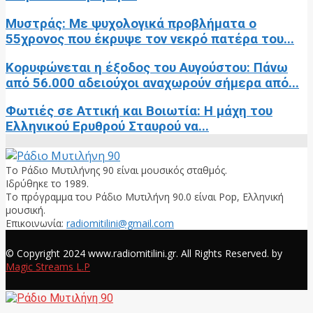
Μυστράς: Με ψυχολογικά προβλήματα ο
55χρονος που έκρυψε τον νεκρό πατέρα του...
Κορυφώνεται η έξοδος του Αυγούστου: Πάνω
από 56.000 αδειούχοι αναχωρούν σήμερα από...
Φωτιές σε Αττική και Βοιωτία: Η μάχη του
Ελληνικού Ερυθρού Σταυρού να...
Το Ράδιο Μυτιλήνης 90 είναι μουσικός σταθμός.
Ιδρύθηκε το 1989.
Το πρόγραμμα του Ράδιο Μυτιλήνη 90.0 είναι Pop, Ελληνική
μουσική.
Επικοινωνία:
radiomitilini@gmail.com
Facebook
© Copyright 2024 www.radiomitilini.gr. All Rights Reserved. by
Magic Streams L.P
Facebook