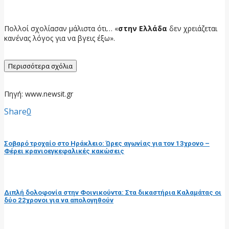
Πολλοί σχολίασαν μάλιστα ότι… «
στην Ελλάδα
δεν χρειάζεται
κανένας λόγος για να βγεις έξω».
Περισσότερα σχόλια
Πηγή: www.newsit.gr
Share
0
προηγούμενη ανάρτηση
Σοβαρό τροχαίο στο Ηράκλειο: Ώρες αγωνίας για τον 13χρονο –
Φέρει κρανιοεγκεφαλικές κακώσεις
επόμενη ανάρτηση
Διπλή δολοφονία στην Φοινικούντα: Στα δικαστήρια Καλαμάτας οι
δύο 22χρονοι για να απολογηθούν
RELATED POSTS