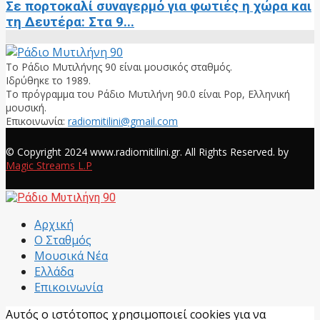
Σε πορτοκαλί συναγερμό για φωτιές η χώρα και
τη Δευτέρα: Στα 9...
Το Ράδιο Μυτιλήνης 90 είναι μουσικός σταθμός.
Ιδρύθηκε το 1989.
Το πρόγραμμα του Ράδιο Μυτιλήνη 90.0 είναι Pop, Ελληνική
μουσική.
Επικοινωνία:
radiomitilini@gmail.com
Facebook
© Copyright 2024 www.radiomitilini.gr. All Rights Reserved. by
Magic Streams L.P
Facebook
Αρχική
Ο Σταθμός
Μουσικά Νέα
Ελλάδα
Επικοινωνία
Αυτός ο ιστότοπος χρησιμοποιεί cookies για να