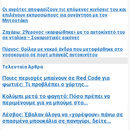
Οι αγρότες αποφασίζουν τις επόμενες κινήσεις του και
επιλέγουν εκπροσώπους για συνάντηση με τον
Μητσοτάκη
Ζαχάρω: 29χρονος «καρφώθηκε» με το αυτοκίνητό του
σε νταλίκα – Σοκαριστικές εικόνες
Πύργος: Θρίλερ με νεκρό άνδρα που μεταφέρθηκε στο
νοσοκομείο σε πορτ μπαγκάζ αυτοκινήτου
Τελευταία Άρθρα
Ποιες περιοχές μπαίνουν σε Red Code για
φωτιές: Τι προβλέπει ο χάρτης...
Κολύμπι μετά το φαγητό: Πόσο πρέπει να
περιμένουμε για να μπούμε στο...
Λέσβος: Έβαλαν άλογα να «χορέψουν» πάνω σε
σπασμένα μπουκάλια σε πανηγύρι, δείτε...