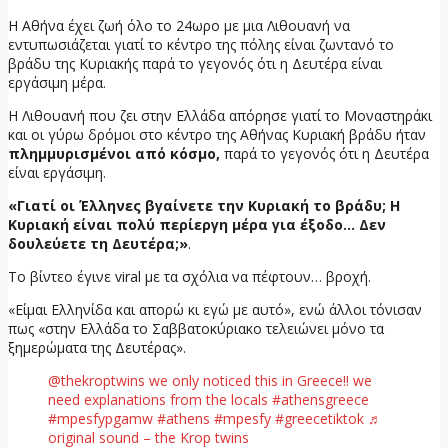
Η Αθήνα έχει ζωή όλο το 24ωρο με μια Λιθουανή να
εντυπωσιάζεται γιατί το κέντρο της πόλης είναι ζωντανό το
βράδυ της Κυριακής παρά το γεγονός ότι η Δευτέρα είναι
εργάσιμη μέρα.
Η Λιθουανή που ζει στην Ελλάδα απόρησε γιατί το Μοναστηράκι
και οι γύρω δρόμοι στο κέντρο της Αθήνας Κυριακή βράδυ ήταν
πλημμυρισμένοι από κόσμο,
παρά το γεγονός ότι η Δευτέρα
είναι εργάσιμη.
«Γιατί οι Έλληνες βγαίνετε την Κυριακή το βράδυ; Η
Κυριακή είναι πολύ περίεργη μέρα για έξοδο… Δεν
δουλεύετε τη Δευτέρα;»
.
Το βίντεο έγινε viral με τα σχόλια να πέφτουν… βροχή.
«Είμαι Ελληνίδα και απορώ κι εγώ με αυτό», ενώ άλλοι τόνισαν
πως «στην Ελλάδα το Σαββατοκύριακο τελειώνει μόνο τα
ξημερώματα της Δευτέρας».
@thekroptwins we only noticed this in Greece!! we
need explanations from the locals #athensgreece
#mpesfypgamw #athens #mpesfy #greecetiktok ♬
original sound – the Krop twins