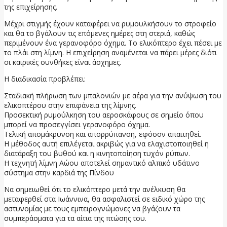
της επιχείρησης.
Μέχρι στιγμής έχουν καταφέρει να ρυμουλκήσουν το στροφείο
και θα το βγάλουν τις επόμενες ημέρες στη στεριά, καθώς
περιμένουν ένα γερανοφόρο όχημα. Το ελικόπτερο έχει πέσει με
το πλάι στη λίμνη. Η επιχείρηση αναμένεται να πάρει μέρες διότι
οι καιρικές συνθήκες είναι άσχημες.
Η διαδικασία προβλέπει:
Σταδιακή πλήρωση των μπαλονιών με αέρα για την ανύψωση του
ελικοπτέρου στην επιφάνεια της λίμνης.
Προσεκτική ρυμούλκηση του αεροσκάφους σε σημείο όπου
μπορεί να προσεγγίσει γερανοφόρο όχημα.
Τελική απομάκρυνση και απορρύπανση, εφόσον απαιτηθεί.
Η μέθοδος αυτή επιλέγεται ακριβώς για να ελαχιστοποιηθεί η
διατάραξη του βυθού και η κινητοποίηση τυχόν ρύπων.
Η τεχνητή λίμνη Αώου αποτελεί σημαντικό αλπικό υδάτινο
σύστημα στην καρδιά της Πίνδου
Να σημειωθεί ότι το ελικόπτερο μετά την ανέλκυση θα
μεταφερθεί στα Ιωάννινα, θα ασφαλιστεί σε ειδικό χώρο της
αστυνομίας με τους εμπειρογνώμονες να βγάζουν τα
συμπεράσματα για τα αίτια της πτώσης του.