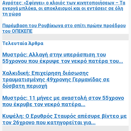
Αγρότες: «Σφίγγει» ο κλοιός των κινητοποιήσεων – Τα
ενεργά μπλόκα, οι αποκλεισμοί και οι εντάσεις σε όλη
τη χώρα
Παρέμβαση του Ρουβίκωνα στο σπίτι πρώην προέδρου
του ΟΠΕΚΕΠΕ
Τελευταία Άρθρα
Μυστράς: Αλλαγή στην υπεράσπιση του
55χρονου που έκρυψε τον νεκρό πατέρα του...
Χαλκιδική: Επιχείρηση διάσωσης
τραυματισμένης 49χρονης Γερμανίδας σε
δύσβατη περιοχή
Μυστράς: 11 μήνες με αναστολή στον 55χρονο
που έκρυβε τον νεκρό πατέρα...
Κυψέλη: Ο Ερυθρός Σταυρός απέσυρε βίντεο με
τον 26χρονο που κατηγορείται για...