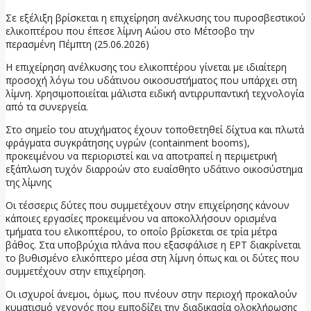
Σε εξέλιξη βρίσκεται η επιχείρηση ανέλκυσης του πυροσβεστικού
ελικοπτέρου που έπεσε λίμνη Αώου στο Μέτσοβο την
περασμένη Πέμπτη (25.06.2026)
Η επιχείρηση ανέλκυσης του ελικοπτέρου γίνεται με ιδιαίτερη
προσοχή λόγω του υδάτινου οικοσυστήματος που υπάρχει στη
λίμνη. Χρησιμοποιείται μάλιστα ειδική αντιρρυπαντική τεχνολογία
από τα συνεργεία.
Στο σημείο του ατυχήματος έχουν τοποθετηθεί δίχτυα και πλωτά
φράγματα συγκράτησης υγρών (containment booms),
προκειμένου να περιοριστεί και να αποτραπεί η περιμετρική
εξάπλωση τυχόν διαρροών στο ευαίσθητο υδάτινο οικοσύστημα
της λίμνης
Οι τέσσερις δύτες που συμμετέχουν στην επιχείρησης κάνουν
κάποιες εργασίες προκειμένου να αποκολλήσουν ορισμένα
τμήματα του ελικοπτέρου, το οποίο βρίσκεται σε τρία μέτρα
βάθος. Στα υποβρύχια πλάνα που εξασφάλισε η ΕΡΤ διακρίνεται
το βυθισμένο ελικόπτερο μέσα στη λίμνη όπως και οι δύτες που
συμμετέχουν στην επιχείρηση.
Οι ισχυροί άνεμοι, όμως, που πνέουν στην περιοχή προκαλούν
κυματισμό γεγονός που εμποδίζει την διαδικασία ολοκλήρωσης