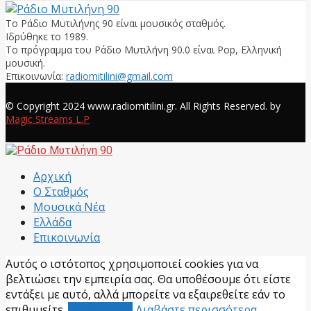
Το Ράδιο Μυτιλήνης 90 είναι μουσικός σταθμός.
Ιδρύθηκε το 1989.
Το πρόγραμμα του Ράδιο Μυτιλήνη 90.0 είναι Pop, Ελληνική
μουσική.
Επικοινωνία:
radiomitilini@gmail.com
Facebook
© Copyright 2024 www.radiomitilini.gr. All Rights Reserved. by
Magic Streams L.P
Facebook
Αρχική
Ο Σταθμός
Μουσικά Νέα
Ελλάδα
Επικοινωνία
Αυτός ο ιστότοπος χρησιμοποιεί cookies για να
βελτιώσει την εμπειρία σας. Θα υποθέσουμε ότι είστε
εντάξει με αυτό, αλλά μπορείτε να εξαιρεθείτε εάν το
επιθυμείτε.
Αποδέχομαι
Διαβάστε περισσότερα