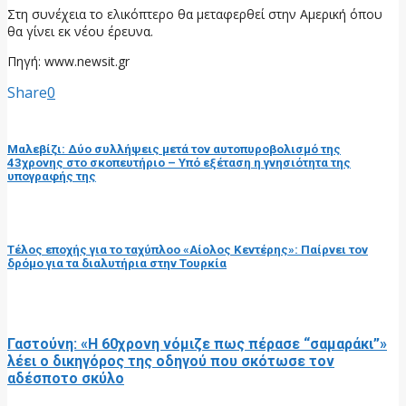
Στη συνέχεια το ελικόπτερο θα μεταφερθεί στην Αμερική όπου
θα γίνει εκ νέου έρευνα.
Πηγή: www.newsit.gr
Share
0
προηγούμενη ανάρτηση
Μαλεβίζι: Δύο συλλήψεις μετά τον αυτοπυροβολισμό της
43χρονης στο σκοπευτήριο – Υπό εξέταση η γνησιότητα της
υπογραφής της
επόμενη ανάρτηση
Τέλος εποχής για το ταχύπλοο «Αίολος Κεντέρης»: Παίρνει τον
δρόμο για τα διαλυτήρια στην Τουρκία
RELATED POSTS
Γαστούνη: «Η 60χρονη νόμιζε πως πέρασε “σαμαράκι”»
λέει ο δικηγόρος της οδηγού που σκότωσε τον
αδέσποτο σκύλο