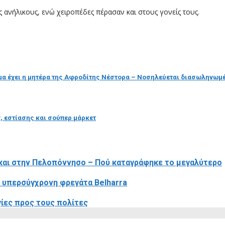
 ανήλικους, ενώ χειροπέδες πέρασαν και στους γονείς τους.
μα έχει η μητέρα της Αφροδίτης Νέστορα – Νοσηλεύεται διασωληνωμ
 εστίασης και σούπερ μάρκετ
 και στην Πελοπόννησο – Πού καταγράφηκε το μεγαλύτερο
 υπερσύγχρονη φρεγάτα Belharra
γίες προς τους πολίτες