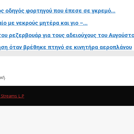
ς οδηγός φορτηγού που έπεσε σε γκρεμό...
ο με νεκρούς μητέρα και γιο –...
ου ρεζερβουάρ για τους αδειούχους του Αυγούστ
ση όταν βρέθηκε πτηνό σε κινητήρα αεροπλάνου
κή.
 Streams L.P