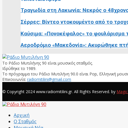
Τραγωδία στη Λακωνία: Νεκρός ο 48χρονο
Σέρρες: Βίντεο ντοκουμέντο από το τροχαί
Καύσιμα: «Πονοκέφαλος» το φουλάρισμα τ
Αεροδρόμιο «Μακεδονία»: Ακυρώθηκε πτή
Το Ράδιο Μυτιλήνης 90 είναι μουσικός σταθμός.
Ιδρύθηκε το 1989.
Το πρόγραμμα του Ράδιο Μυτιλήνη 90.0 είναι Pop, Ελληνική μουσι
Επικοινωνία:
radiomitilini@gmail.com
Facebook
© Copyright 2024 www.radiomitilini.gr. All Rights Reserved. by
Magic
Facebook
Αρχική
Ο Σταθμός
Μουσικά Νέα