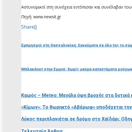
Αστυνομικοί στη συνέχεια εντόπισαν και συνέλαβαν τους
Πηγή: www.newsit.gr
Share
0
προηγούμενη ανάρτηση
Εμπρησμοί στη Θεσσαλονίκη: Εγκαύματα σε όλο της το σώ
επόμενη ανάρτηση
Μπλακάουτ στην Ερμού: Χωρίς ρεύμα καταστήματα ρούχων,
RELATED POSTS
Καιρός – Meteo: Μεγάλα ύψη βροχής στα δυτικά
«Κίμων»: Το θωρηκτό «Αβέρωφ» υποδέχεται την
Λύκος περιπλανιέται σε δρόμο στο Χαϊδάρι: Οδη
Τελευταία Άρθρα