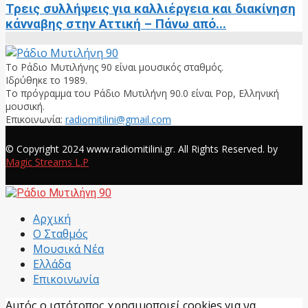
Τρεις συλλήψεις για καλλιέργεια και διακίνηση
κάνναβης στην Αττική – Πάνω από...
Το Ράδιο Μυτιλήνης 90 είναι μουσικός σταθμός.
Ιδρύθηκε το 1989.
Το πρόγραμμα του Ράδιο Μυτιλήνη 90.0 είναι Pop, Ελληνική
μουσική.
Επικοινωνία:
radiomitilini@gmail.com
Facebook
© Copyright 2024 www.radiomitilini.gr. All Rights Reserved. by
Magic Streams L.P
Facebook
Αρχική
Ο Σταθμός
Μουσικά Νέα
Ελλάδα
Επικοινωνία
Αυτός ο ιστότοπος χρησιμοποιεί cookies για να