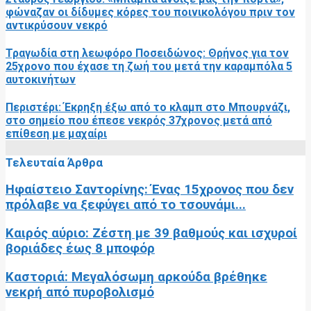
φώναζαν οι δίδυμες κόρες του ποινικολόγου πριν τον
αντικρύσουν νεκρό
Τραγωδία στη λεωφόρο Ποσειδώνος: Θρήνος για τον
25χρονο που έχασε τη ζωή του μετά την καραμπόλα 5
αυτοκινήτων
Περιστέρι: Έκρηξη έξω από το κλαμπ στο Μπουρνάζι,
στο σημείο που έπεσε νεκρός 37χρονος μετά από
επίθεση με μαχαίρι
Τελευταία Άρθρα
Ηφαίστειο Σαντορίνης: Ένας 15χρονος που δεν
πρόλαβε να ξεφύγει από το τσουνάμι...
Καιρός αύριο: Ζέστη με 39 βαθμούς και ισχυροί
βοριάδες έως 8 μποφόρ
Καστοριά: Μεγαλόσωμη αρκούδα βρέθηκε
νεκρή από πυροβολισμό