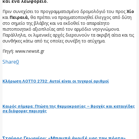
και ένα λεωφορείο.
Πριν συνεχίσει το προγραμματισμένο δρομολόγιό του προς
Χίο
και
Πειραιά,
θα πρέπει να πραγματοποιηθεί έλεγχος από δύτη
στο σημείο της βλάβης και να εκδοθεί το απαραίτητο
πιστοποιητικό αξιοπλοΐας από τον αρμόδιο νηογνώμονα.
Παράλληλα, οι λιμενικές αρχές διερευνούν τα ακριβή αίτια και τις
συνθήκες κάτω από τις οποίες συνέβη το ατύχημα.
Πηγή: www.newsit.gr
Share
0
προηγούμενη ανάρτηση
Κλήρωση ΛΟΤΤΟ 2732: Αυτοί είναι οι τυχεροί αριθμοί
επόμενη ανάρτηση
Καιρός σήμερα: Πτώση της θερμοκρασίας – Βροχές και καταιγίδες
σε διάφορες περιοχές
RELATED POSTS
Σταύρος Γεωργίου: «Μπαμπά άνοιξέ μας την πόρτα»,