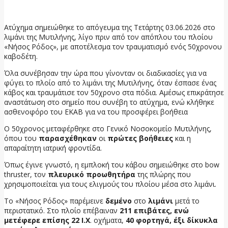
4 Ιουνίου, 2026
Ατύχημα σημειώθηκε το απόγευμα της Τετάρτης 03.06.2026 στο
λιμάνι της Μυτιλήνης, λίγο πριν από τον απόπλου του πλοίου
«Νήσος Ρόδος», με αποτέλεσμα τον τραυματισμό ενός 50χρονου
καβοδέτη.
Όλα συνέβησαν την ώρα που γίνονταν οι διαδικασίες για να
φύγει το πλοίο από το λιμάνι της Μυτιλήνης, όταν έσπασε ένας
κάβος και τραυμάτισε τον 50χρονο στα πόδια. Αμέσως επικράτησε
αναστάτωση στο σημείο που συνέβη το ατύχημα, ενώ κλήθηκε
ασθενοφόρο του ΕΚΑΒ για να του προσφέρει βοήθεια
Ο 50χρονος μεταφέρθηκε στο Γενικό Νοσοκομείο Μυτιλήνης,
όπου του
παρασχέθηκαν
οι
πρώτες βοήθειες
και η
απαραίτητη ιατρική φροντίδα.
Όπως έγινε γνωστό, η εμπλοκή του κάβου σημειώθηκε στο bow
thruster, τον
πλευρικό προωθητήρα
της πλώρης που
χρησιμοποιείται για τους ελιγμούς του πλοίου μέσα στο λιμάνι.
Το «Νήσος Ρόδος» παρέμεινε
δεμένο
στο
λιμάνι
μετά το
περιστατικό. Στο πλοίο επέβαιναν
211 επιβάτες, ενώ
μετέφερε επίσης 22 Ι.Χ
. οχήματα,
40 φορτηγά, έξι δίκυκλα