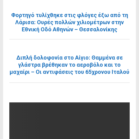
ΠΡΟΗΓΟΎΜΕΝΗ ΑΝΆΡΤΗΣΗ
Φορτηγό τυλίχθηκε στις φλόγες έξω από τη
Λάρισα: Ουρές πολλών χιλιομέτρων στην
Εθνική Οδό Αθηνών – Θεσσαλονίκης
ΕΠΌΜΕΝΗ ΑΝΆΡΤΗΣΗ
Διπλή δολοφονία στο Αίγιο: Θαμμένα σε
γλάστρα βρέθηκαν το αεροβόλο και το
μαχαίρι – Οι αντιφάσεις του 65χρονου Ιταλού
RELATED POSTS