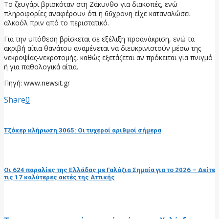
Το ζευγάρι βρισκόταν στη Ζάκυνθο για διακοπές, ενώ
πληροφορίες αναφέρουν ότι η 66χρονη είχε καταναλώσει
αλκοόλ πριν από το περιστατικό.
Για την υπόθεση βρίσκεται σε εξέλιξη προανάκριση, ενώ τα
ακριβή αίτια θανάτου αναμένεται να διευκρινιστούν μέσω της
νεκροψίας-νεκροτομής, καθώς εξετάζεται αν πρόκειται για πνιγμό
ή για παθολογικά αίτια.
Πηγή: www.newsit.gr
Share
0
προηγούμενη ανάρτηση
Τζόκερ κλήρωση 3065: Οι τυχεροί αριθμοί σήμερα
επόμενη ανάρτηση
Oι 624 παραλίες της Ελλάδας με Γαλάζια Σημαία για το 2026 – Δείτε
τις 17 καλύτερες ακτές της Αττικής
RELATED POSTS