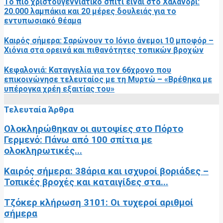
Το πιο χριστουγεννιάτικο σπίτι είναι στο Χαλάνδρι:
20.000 λαμπάκια και 20 μέρες δουλειάς για το
εντυπωσιακό θέαμα
Καιρός σήμερα: Σαρώνουν το Ιόνιο άνεμοι 10 μποφόρ –
Χιόνια στα ορεινά και πιθανότητες τοπικών βροχών
Κεφαλονιά: Καταγγελία για τον 66χρονο που
επικοινώνησε τελευταίος με τη Μυρτώ – «Βρέθηκα με
υπέρογκα χρέη εξαιτίας του»
Τελευταία Άρθρα
Ολοκληρώθηκαν οι αυτοψίες στο Πόρτο
Γερμενό: Πάνω από 100 σπίτια με
ολοκληρωτικές...
Καιρός σήμερα: 38άρια και ισχυροί βοριάδες –
Τοπικές βροχές και καταιγίδες στα...
Τζόκερ κλήρωση 3101: Οι τυχεροί αριθμοί
σήμερα