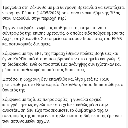
Τραγωδία στη Ζάκυνθο με μια 66χρονη Βρετανίδα να εντοπίζεται
νεκρή την Πέμπτη (14/05/2026) σε πισίνα ενοικιαζόμενης βίλας
στον Μαραθιά, στην περιοχή Κερί.
Τη γυναίκα βρήκε χωρίς τις αισθήσεις της στην πισίνα ο
σύντροφός της, επίσης Βρετανός, ο οποίος ειδοποίησε άμεσα τις
Αρχές στη Ζάκυνθο. Στο σημείο έσπευσαν διασώστες του ΕΚΑΒ
και αστυνομικές δυνάμεις.
Σύμφωνα με την ΕΡΤ, της παρασχέθηκαν πρώτες βοήθειες και
έγινε ΚΑΡΠΑ από άτομο που βρισκόταν στο σημείο και γνώριζε
τη διαδικασία, ενώ οι προσπάθειες ανάνηψης συνεχίστηκαν και
μέσα στο ασθενοφόρο από τους διασώστες.
Ωστόσο, η 66χρονη δεν επανήλθε και λίγο μετά τις 16:30
μεταφέρθηκε στο Νοσοκομείο Ζακύνθου, όπου διαπιστώθηκε ο
θάνατός της.
Σύμφωνα με τις ίδιες πληροφορίες, η γυναίκα αρχικά
καταγράφηκε ως αγνώστων στοιχείων, καθώς μέσα στην
αναστάτωση δεν είχε προσκομιστεί το διαβατήριό της. Ο
σύντροφός της παρέμεινε στη βίλα κατά τη διάρκεια της έρευνας
των αστυνομικών αρχών.