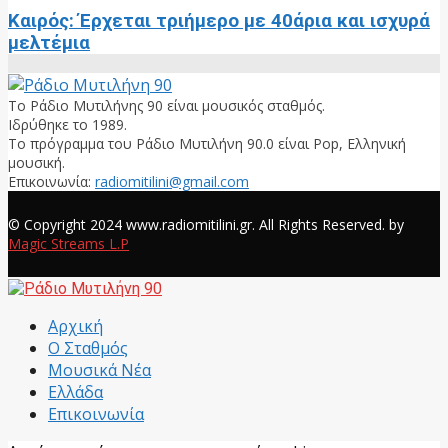
Καιρός: Έρχεται τριήμερο με 40άρια και ισχυρά
μελτέμια
Το Ράδιο Μυτιλήνης 90 είναι μουσικός σταθμός.
Ιδρύθηκε το 1989.
Το πρόγραμμα του Ράδιο Μυτιλήνη 90.0 είναι Pop, Ελληνική
μουσική.
Επικοινωνία:
radiomitilini@gmail.com
Facebook
© Copyright 2024 www.radiomitilini.gr. All Rights Reserved. by
Magic Streams L.P
Facebook
Αρχική
Ο Σταθμός
Μουσικά Νέα
Ελλάδα
Επικοινωνία