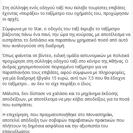
Στη σύλληψη ενός οδηγού ταξί που έκλεβε τουρίστες επιβάτες
έχοντας «πειράξει» το ταξίμετρο του οχήματός του, προχώρησαν
οι αρχές.
Σύμφωνα με το Star, ο οδηγός του ταξί έκρυβε το ταξίμετρο
βάζοντας πάνω ένα πανί, την ώρα της κούρσας, με αποτέλεσμα να
εισπράττει το διπλάσιο και παραπάνω χρηματικό ποσό από αυτό
που αναλογούσε στη διαδρομή.
Όπως φαίνεται σε βίντεο, ειδική ομάδα αστυνομικών με πολιτικά
προχώρησε στη σύλληψη οδηγού ταξί στο κέντρο της Αθήνας. Ο
άνδρας χρησιμοποιούσε πειραγμένο ταξίμετρο για να
παραπλανήσει τους επιβάτες, αφού σύμφωνα με πληροφορίες,
για μία διαδρομή έβγαλε 15 ευρώ, αντί των 7,5 που θα έδειχνε
το ταξίμετρο… αν δεν το είχε πειράξει ο ίδιος.
Μάλιστα, δεν δίστασε να χαλάσει και το μηχάνημα έκδοσης
αποδείξεων, με αποτέλεσμα να μην κόβει αποδείξεις για τα ποσά
που εισπράττει.
Η επιχείρηση, που πραγματοποιήθηκε στο Μοναστηράκι,
αποτελεί απόδειξη των σοβαρών παραβατικών πρακτικών που
πλήττουν τη δημόσια ασφάλεια και την αξιοπιστία του
επαγγέλματος.