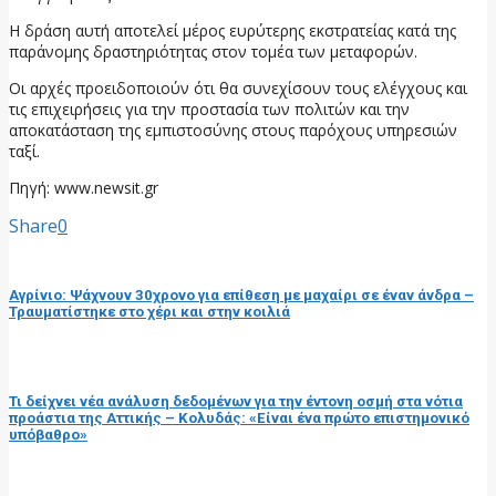
Η δράση αυτή αποτελεί μέρος ευρύτερης εκστρατείας κατά της
παράνομης δραστηριότητας στον τομέα των μεταφορών.
Οι αρχές προειδοποιούν ότι θα συνεχίσουν τους ελέγχους και
τις επιχειρήσεις για την προστασία των πολιτών και την
αποκατάσταση της εμπιστοσύνης στους παρόχους υπηρεσιών
ταξί.
Πηγή: www.newsit.gr
Share
0
προηγούμενη ανάρτηση
Αγρίνιο: Ψάχνουν 30χρονο για επίθεση με μαχαίρι σε έναν άνδρα –
Τραυματίστηκε στο χέρι και στην κοιλιά
επόμενη ανάρτηση
Τι δείχνει νέα ανάλυση δεδομένων για την έντονη οσμή στα νότια
προάστια της Αττικής – Κολυδάς: «Είναι ένα πρώτο επιστημονικό
υπόβαθρο»
RELATED POSTS