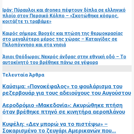
Ιράν: Πύραυλοι και drones πέφτουν δίπλα σε ελληνικό
πλοίο στον Περσικό Κόλπο – «Σκοτώθηκε κόσμος,
κοιτάξτε τι τραβάμε»
Καιρός σήμερα: Βροχές και πτώση της θερμοκρασίας
στο μεγαλύτερο μέρος της χώρας – Καταιγίδες σε
Πελοπόννησο και στα νησιά
Άγιοι Θεόδωροι: Νεκρός άνδρας στην εθνική οδό – Το
αυτοκίνητό του βρέθηκε πάνω σε γέφυρα
Τελευταία Άρθρα
Καύσιμα: «Πονοκέφαλος» το φουλάρισμα του
ρεζερβουάρ για τους αδειούχους του Αυγούστου
Αεροδρόμιο «Μακεδονία»: Ακυρώθηκε πτήση
όταν βρέθηκε πτηνό σε κινητήρα αεροπλάνου
Κυψέλη: «Δεν μπορώ να το πιστέψω» –
Σοκαρισμένο το ζευγάρι Αμερικανών που...