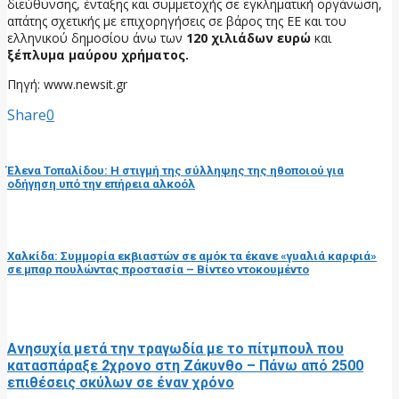
διεύθυνσης, ένταξης και συμμετοχής σε εγκληματική οργάνωση,
απάτης σχετικής με επιχορηγήσεις σε βάρος της ΕΕ και του
ελληνικού δημοσίου άνω των
120 χιλιάδων ευρώ
και
ξέπλυμα μαύρου χρήματος.
Πηγή: www.newsit.gr
Share
0
προηγούμενη ανάρτηση
Έλενα Τοπαλίδου: Η στιγμή της σύλληψης της ηθοποιού για
οδήγηση υπό την επήρεια αλκοόλ
επόμενη ανάρτηση
Χαλκίδα: Συμμορία εκβιαστών σε αμόκ τα έκανε «γυαλιά καρφιά»
σε μπαρ πουλώντας προστασία – Βίντεο ντοκουμέντο
RELATED POSTS
Ανησυχία μετά την τραγωδία με το πίτμπουλ που
κατασπάραξε 2χρονο στη Ζάκυνθο – Πάνω από 2500
επιθέσεις σκύλων σε έναν χρόνο