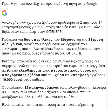
Προσθήκη του newsit.gr ως προτεινόμενη πηγή στην Google
Απολογήθηκαν χωρίς να ζητήσουν προθεσμία οι 2 από τους 14
κατηγορούμενους για συμμετοχή στο νέο κύκλωμα εικονικών
δηλώσεων και απάτης στον ΟΠΕΚΕΠΕ.
Πρόκειται για
δύο υπερήλικες
, τον
86χρονο
και την
81χρονη
σύζυγό του
, γονείς του φερόμενου ως αρχηγού του
κυκλώματος από τη Δυτική Μακεδονία, που εμπλέκονται στην
απάτη με τις παράνομες επιδοτήσεις του ΟΠΕΚΕΠΕ.
Κατά την απολογία τους οι δύο αρνήθηκαν τις κατηγορίες. Με
σύμφωνη γνώμη Ευρωπαίου ανακριτή και Ευρωπαίας εισαγγελέα
αφέθηκαν
ελεύθεροι
με τους
περιοριστικούς όρους
της
απαγόρευσης εξόδου
από την
χώρα
και
καταβολή
εγγύησης
10.000 ευρώ
στον καθένα.
Οι υπόλοιποι
12 κατηγορούμενοι
θα απολογηθούν τη Δευτέρα
08.06.2026, ενώ όπως όλα δείχνουν δεν αποκλείεται να
υπάρξουν και άλλες συλλήψεις για την υπόθεση.
Είναι αντιμέτωποι κατά περίπτωση με τα κακουργήματα της