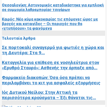
Θεσσαλονίκη: Αστυνομικός καταδικάστηκε για εμπλοκή
σε συμμορία λαθρεμπορίας τσιγάρων
Καιρός: Νέο κύμα κακοκαιρίας τις επόμενες ώρες με
βροχές και καταιγίδες – Οι περιοχές που θα
«χτυπήσουν» τα φαινόμενα
Τελευταία Άρθρα
Σε πορτοκαλί συναγερμό για φωτιές η χώρα και
τη Δευτέρα: Στα 9...
Καταγγελία για επίθεση σε νοσηλεύτρια στον
«Ερυθρό Σταυρό»: Ασθενής την άρπαξε από...
Φαρμακείο διακοπών: Όσα όσα πρέπει να
περιλαμβάνει το κιτ για ασφαλείς εξορμήσεις
Ιός Δυτικού Νείλου: Στην Αττική τα
περισσότερα κρούσματα – Έξι θάνατοι τις...