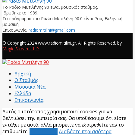
Το Ράδιο Μυτιλήνης 90 είναι μουσικός σταθμός.
Ιδρύθηκε το 1989.
Το πρόγραμμα του Ράδιο Μυτιλήνη 90.0 είναι Pop, Ελληνική
μουσική.
Επικοινωνία:
radiomitilini@gmail.com
Facebook
© Copyright 2024 www.radiomitilini.gr. All Rights Reserved. by
Magic Streams L.P
Facebook
Αρχική
Ο Σταθμός
Μουσικά Νέα
Ελλάδα
Επικοινωνία
Αυτός ο ιστότοπος χρησιμοποιεί cookies για να
βελτιώσει την εμπειρία σας. Θα υποθέσουμε ότι είστε
εντάξει με αυτό, αλλά μπορείτε να εξαιρεθείτε εάν το
επιθυμείτε.
Αποδέχομαι
Διαβάστε περισσότερα