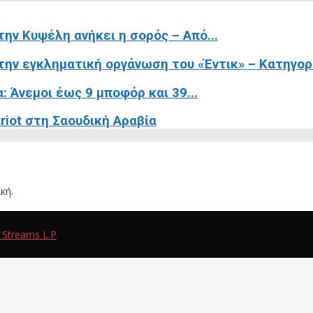
ην Κυψέλη ανήκει η σορός – Από...
ην εγκληματική οργάνωση του «Έντικ» – Κατηγορε
 Άνεμοι έως 9 μποφόρ και 39...
riot στη Σαουδική Αραβία
κή.
 Streams L.P