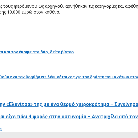
 τους φερόμενου ως αρχηγού, αρνήθηκαν τις κατηγορίες και αφέθηκ
ης 10.000 ευρώ στον καθένα.
και τον έκοψε στα δύο, δείτε βίντεο
ούσε να τον βοηθήσει» λέει κάτοικος για τον δράστη που σκότωσε το
ν «Ελενίτσα» της με ένα θερμό χειροκρότημα – Συγκίνησαν
ι είχε πάει 4 φορές στην αστυνομία – Ανατριχίλα από το
α