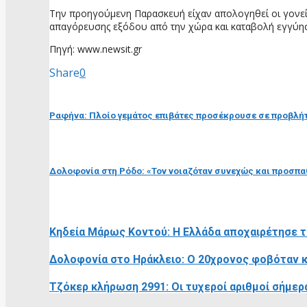
Την προηγούμενη Παρασκευή είχαν απολογηθεί οι γονείς
απαγόρευσης εξόδου από την χώρα και καταβολή εγγύησ
Πηγή: www.newsit.gr
Share
0
προηγούμενη ανάρτηση
Ραφήνα: Πλοίο γεμάτος επιβάτες προσέκρουσε σε προβλήτα 
επόμενη ανάρτηση
Δολοφονία στη Ρόδο: «Τον νοιαζόταν συνεχώς και προσπαθ
RELATED POSTS
Κηδεία Μάρως Κοντού: Η Ελλάδα αποχαιρέτησε τη
Δολοφονία στο Ηράκλειο: Ο 20χρονος φοβόταν κα
Τζόκερ κλήρωση 2991: Οι τυχεροί αριθμοί σήμερ