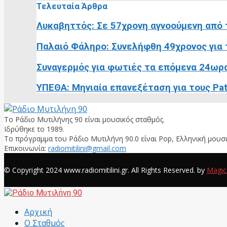
Τελευταία Άρθρα
Λυκαβηττός: Σε 57χρονη αγνοούμενη από τ
Παλαιό Φάληρο: Συνελήφθη 49χρονος για τ
Συναγερμός για φωτιές τα επόμενα 24ωρα:
ΥΠΕΘΑ: Μηνιαία επανεξέταση για τους Pat
Το Ράδιο Μυτιλήνης 90 είναι μουσικός σταθμός.
Ιδρύθηκε το 1989.
Το πρόγραμμα του Ράδιο Μυτιλήνη 90.0 είναι Pop, Ελληνική μουσι
Επικοινωνία:
radiomitilini@gmail.com
Facebook
© Copyright 2024 www.radiomitilini.gr. All Rights Reserved. by
Magic
Facebook
Αρχική
Ο Σταθμός