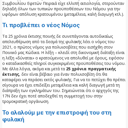
Συμβουλίου Εφετών Πειραιά είχε ελλιπή αιτιολογία, στερούνταν
δηλαδή όλων των τυπικών προϋποθέσεων του Νόμου για την
υφ΄όρων απόλυση κρατουμένου (μεταμέλεια, καλή διαγωγή κτλ.).
Τι προβλέπει ο νέος Νόμος
Τα 25 χρόνια έκτισης ποινής δε συνεπάγονται αυτοδικαίως
απελευθέρωση από τα δεσμά της φυλακής λέει ο νόμος του
2021, ο πρώτος νόμος για πολυισοβίτες που εισήχθη στον
Ποινικό μας Κώδικα. Η λέξη – κλειδί στη δικονομική διάταξη είναι
η λέξη «δύναται» ο κρατούμενος να απολυθεί με όρους, εφόσον
ο καταδικασθείς πληροί συγκεκριμένες προϋποθέσεις του νόμου.
Με άλλα λόγια, ακόμα και μετά τα
25 χρόνια πραγματικής
έκτισης
, δεν είναι βέβαιο για έναν πολυισοβίτη ότι θα
καταφέρει να περάσει εκτός φυλακής. Για να το πετύχει θα πρέπει
σίγουρα να έχει επιδείξει μεταμέλεια και καλή διαγωγή μετά τη
διάπραξη των εγκλημάτων του. Σημειώνεται ότι ο αρχηγός της
17Ν δεν έχει ποτέ αποδεχθεί τη συμμετοχή του στην
τρομοκρατική οργάνωση.
Το αλαλούμ με την επιστροφή του στη
φυλακή