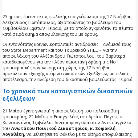
16 Ιουνίου, 2026
25 ημέρες έμεινε εκτός φυλακής ο «εγκέφαλος» της 17 Νοέμβρη,
Αλέξανδρος Γιωτόπουλος, αξιοποιώντας το βούλευμα του
Συμβουλίου Εφετών Πειραιά, με το οποίο εγκρινόταν το πέμπτο
κατά σειρά αίτημα αποφυλάκισής του με όρους.
Οι εντονότατες κοινωνικοπολιτικές αντιδράσεις – ανάμεσά τους
του State Department και του Τουρκικού ΥΠΕΞ – για την
αποφυλάκιση του Αλέξανδρου Γιωτόπουλου, του βαρύτερα
καταδικασμένου για την πλέον αιμοσταγή δράση της Νο1
τρομοκρατικής οργάνωσης στη χώρα, της 17 Νοέμβρη,
προκάλεσαν εξαρχής ντόμινο δικαστικών εξελίξεων, με τελικό
αποτέλεσμα, την αναίρεση του δικαστικού βουλεύματος Πειραιά.
Το χρονικό των καταιγιστικών δικαστικών
εξελίξεων
21 Μαΐου έγινε γνωστή η αποφυλάκιση του πολυισοβίτη
τρομοκράτη, 22 Μαΐου ο Εισαγγελέας του Αρείου Πάγου, κ.
Κωνσταντίνος Τζαβέλλας δίνει παραγγελία στον Αντεισαγγελέα
του
Ανωτάτου Ποινικού Δικαστηρίου, κ. Σοφοκλή
Λογοθέτη
, να μελετήσει το φάκελο με το αίτημα αποφυλάκισης