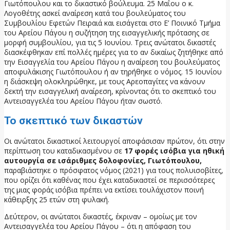
Γιωτόπουλου και το δικαστικό βούλευμα. 25 Μαΐου ο κ.
Λογοθέτης ασκεί αναίρεση κατά του βουλεύματος του
Συμβουλίου Εφετών Πειραιά και εισάγεται στο Ε’ Ποινικό Τμήμα
του Αρείου Πάγου η συζήτηση της εισαγγελικής πρότασης σε
μορφή συμβουλίου, για τις 5 Ιουνίου. Τρεις ανώτατοι δικαστές
διασκέφθηκαν επί πολλές ημέρες για το αν δικαίως ζητήθηκε από
την Εισαγγελία του Αρείου Πάγου η αναίρεση του βουλεύματος
αποφυλάκισης Γιωτόπουλου ή αν τηρήθηκε ο νόμος. 15 Ιουνίου
η διάσκεψη ολοκληρώθηκε, με τους Αρεοπαγίτες να κάνουν
δεκτή την εισαγγελική αναίρεση, κρίνοντας ότι το σκεπτικό του
Αντεισαγγελέα του Αρείου Πάγου ήταν σωστό.
Το σκεπτικό των δικαστών
Οι ανώτατοι δικαστικοί λειτουργοί αποφάσισαν πρώτον, ότι στην
περίπτωση του καταδικασμένου σε
17 φορές ισόβια για ηθική
αυτουργία σε ισάριθμες δολοφονίες, Γιωτόπουλου,
παραβιάστηκε ο πρόσφατος νόμος (2021) για τους πολυισοβίτες,
που ορίζει ότι καθένας που έχει καταδικαστεί σε περισσότερες
της μιας φοράς ισόβια πρέπει να εκτίσει τουλάχιστον ποινή
κάθειρξης 25 ετών στη φυλακή.
Δεύτερον, οι ανώτατοι δικαστές, έκριναν – ομοίως με τον
Αντεισαγγελέα του Αρείου Πάγου – ότι η απόφαση του