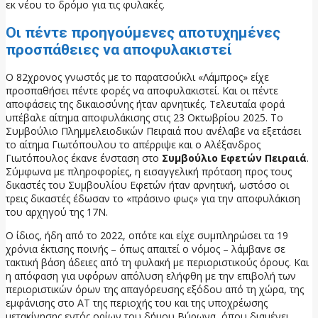
εκ νέου το δρόμο για τις φυλακές.
Οι πέντε προηγούμενες αποτυχημένες
προσπάθειες να αποφυλακιστεί
Ο 82χρονος γνωστός με το παρατσούκλι «Λάμπρος» είχε
προσπαθήσει πέντε φορές να αποφυλακιστεί. Και οι πέντε
αποφάσεις της δικαιοσύνης ήταν αρνητικές. Τελευταία φορά
υπέβαλε αίτημα αποφυλάκισης στις 23 Οκτωβρίου 2025. Το
Συμβούλιο Πλημμελειοδικών Πειραιά που ανέλαβε να εξετάσει
το αίτημα Γιωτόπουλου το απέρριψε και ο Αλέξανδρος
Γιωτόπουλος έκανε ένσταση στο
Συμβούλιο Εφετών Πειραιά
.
Σύμφωνα με πληροφορίες, η εισαγγελική πρόταση προς τους
δικαστές του Συμβουλίου Εφετών ήταν αρνητική, ωστόσο οι
τρεις δικαστές έδωσαν το «πράσινο φως» για την αποφυλάκιση
του αρχηγού της 17Ν.
Ο ίδιος, ήδη από το 2022, οπότε και είχε συμπληρώσει τα 19
χρόνια έκτισης ποινής – όπως απαιτεί ο νόμος – λάμβανε σε
τακτική βάση άδειες από τη φυλακή με περιοριστικούς όρους. Και
η απόφαση για υφ΄όρων απόλυση ελήφθη με την επιβολή των
περιοριστικών όρων της απαγόρευσης εξόδου από τη χώρα, της
εμφάνισης στο ΑΤ της περιοχής του και της υποχρέωσης
μετακίνησης εντός ορίων του δήμου Βύρωνα, όπου διαμένει.