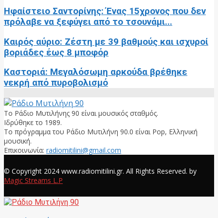
Ηφαίστειο Σαντορίνης: Ένας 15χρονος που δεν
πρόλαβε να ξεφύγει από το τσουνάμι...
Καιρός αύριο: Ζέστη με 39 βαθμούς και ισχυροί
βοριάδες έως 8 μποφόρ
Καστοριά: Μεγαλόσωμη αρκούδα βρέθηκε
νεκρή από πυροβολισμό
Το Ράδιο Μυτιλήνης 90 είναι μουσικός σταθμός.
Ιδρύθηκε το 1989.
Το πρόγραμμα του Ράδιο Μυτιλήνη 90.0 είναι Pop, Ελληνική
μουσική.
Επικοινωνία:
radiomitilini@gmail.com
Facebook
© Copyright 2024 www.radiomitilini.gr. All Rights Reserved. by
Magic Streams L.P
Facebook