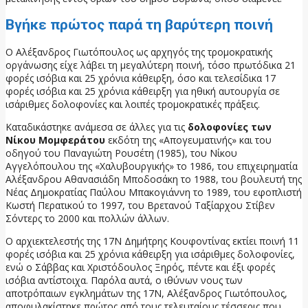
Βγήκε πρώτος παρά τη βαρύτερη ποινή
Ο Αλέξανδρος Γιωτόπουλος ως αρχηγός της τρομοκρατικής
οργάνωσης είχε λάβει τη μεγαλύτερη ποινή, τόσο πρωτόδικα 21
φορές ισόβια και 25 χρόνια κάθειρξη, όσο και τελεσίδικα 17
φορές ισόβια και 25 χρόνια κάθειρξη για ηθική αυτουργία σε
ισάριθμες δολοφονίες και λοιπές τρομοκρατικές πράξεις.
Καταδικάστηκε ανάμεσα σε άλλες για τις
δολοφονίες των
Νίκου Μομφεράτου
εκδότη της «Απογευματινής» και του
οδηγού του Παναγιώτη Ρουσέτη (1985), του Νίκου
Αγγελόπουλου της «Χαλυβουργικής» το 1986, του επιχειρηματία
Αλέξανδρου Αθανασιάδη Μποδοσάκη το 1988, του βουλευτή της
Νέας Δημοκρατίας Παύλου Μπακογιάννη το 1989, του εφοπλιστή
Κωστή Περατικού το 1997, του Βρετανού Ταξίαρχου Στίβεν
Σόντερς το 2000 και πολλών άλλων.
Ο αρχιεκτελεστής της 17Ν Δημήτρης Κουφοντίνας εκτίει ποινή 11
φορές ισόβια και 25 χρόνια κάθειρξη για ισάριθμες δολοφονίες,
ενώ ο Σάββας και Χριστόδουλος Ξηρός, πέντε και έξι φορές
ισόβια αντίστοιχα. Παρόλα αυτά, ο ιθύνων νους των
αποτρόπαιων εγκλημάτων της 17Ν, Αλέξανδρος Γιωτόπουλος,
αποφυλακίστηκε πρώτος από τους τελευταίους τέσσερις που