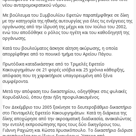
νέου αντιτρομοκρατικού νόμου.
Με βούλευμα του Συμβουλίου Εφετών παραπέμφθηκε σε δίκη
με την κατηγορία της ηθικής αυτουργίας για όλες τις ενέργειες της
οργάνωσης από την ίδρυσή της μέχρι και τον Ιούλιο του 2002,
ενώ του αποδόθηκε ο ρόλος του ηγέτη και του καθοδηγητή της
οργάνωσης.
Κατά του βουλεύματος άσκησε αίτηση ακύρωσης, η οποία
απορρίφθηκε από το ποινικό τμήμα του Αρείου Πάγου.
Πρωτόδικα καταδικάστηκε από το Τριμελές Εφετείο
Κακουργημάτων σε 21 φορές ισόβια και 25 χρόνια κάθειρξης,
απόφαση που τη χαρακτήρισε υπαγορευμένη από ξένα
συμφέροντα.
Μετά την απόφαση του δικαστηρίου, οδηγήθηκε στις φυλακές
Κορυδαλλού, όπου ήταν ήδη προφυλακισμένος.
Τον Δεκέμβριο του 2005 ξεκίνησε το δευτεροβάθμιο δικαστήριο
στο Πενταμελές Εφετείο Κακουργημάτων. Κατά τη διάρκεια της
δίκης αποχώρησε από την ακροαματική διαδικασία, ανακαλώντας
την εντολή εκπροσώπησης προς τους δύο δικηγόρους του,
Γιάννη Ραχιώτη και Κώστα Χρυσικόπουλο. Το δικαστήριο διόρισε
αυτεπάγγελτα τους ίδιους δικηγόρους. Ύστερα από