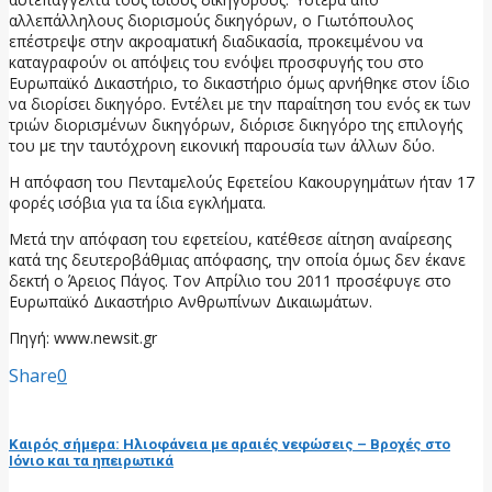
αλλεπάλληλους διορισμούς δικηγόρων, ο Γιωτόπουλος
επέστρεψε στην ακροαματική διαδικασία, προκειμένου να
καταγραφούν οι απόψεις του ενόψει προσφυγής του στο
Ευρωπαϊκό Δικαστήριο, το δικαστήριο όμως αρνήθηκε στον ίδιο
να διορίσει δικηγόρο. Εντέλει με την παραίτηση του ενός εκ των
τριών διορισμένων δικηγόρων, διόρισε δικηγόρο της επιλογής
του με την ταυτόχρονη εικονική παρουσία των άλλων δύο.
Η απόφαση του Πενταμελούς Εφετείου Κακουργημάτων ήταν 17
φορές ισόβια για τα ίδια εγκλήματα.
Μετά την απόφαση του εφετείου, κατέθεσε αίτηση αναίρεσης
κατά της δευτεροβάθμιας απόφασης, την οποία όμως δεν έκανε
δεκτή ο Άρειος Πάγος. Τον Απρίλιο του 2011 προσέφυγε στο
Ευρωπαϊκό Δικαστήριο Ανθρωπίνων Δικαιωμάτων.
Πηγή: www.newsit.gr
Share
0
προηγούμενη ανάρτηση
Καιρός σήμερα: Ηλιοφάνεια με αραιές νεφώσεις – Βροχές στο
Ιόνιο και τα ηπειρωτικά