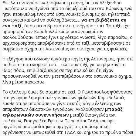
Θύελλα αντιδράσεων ξεσήκωσε η σκηνή, με τον Αλέξανδρο
Γιωτόπουλο να βγαίνει από το διαμέρισμά του στο Βύρωνα, ενώ
ήταν περικυκλωμένος από αστυνομικές δυνάμεις και τηλεοπτικά
συνεργεία και αντί να συλλαμβάνεται…
να επιβιβάζεται σε
ένα ταξί
, όπου μέσα βρισκόταν η συνήγορός του. Το ταξί είχε
προορισμό τον Κορυδαλλό και οι αστυνομικοί τον
ακολουθούσαν. Όπως έγινε αργότερα γνωστό, λίγο παρακάτω, ο
αρχιτρομοκράτης αποβιβάστηκε από το ταξί, μετεπιβιβάστηκε σε
συμβατικό όχημα της Αστυνομίας και συνέχισε για τις φυλακές.
Η εξήγηση που έδωσαν αργότερα πηγές της Αστυνομίας, ήταν ότι
οι ίδιοι οι αστυνομικοί του… έκλεισαν ταξί, για να μην κάνει ο
ίδιος σόου, επιβιβαζόμενος σε περιπολικό και ότι είχαν
προσυνεννοηθεί να τον μετεπιβιβάσουν στο αστυνομικό όχημα,
λίγα μέτρα παρακάτω.
Το αλαλούμ όμως δε σταμάτησε εκεί. Ο Γιωτόπουλος φθάνοντας
στα γνώριμα λημέρια των γυναικείων φυλακών Κορυδαλλού,
έμαθε ότι δε μπορούσε να γίνει δεκτός, λόγω έλλειψης των
απαραίτητων δικαστικών εγγράφων. Ακολούθησαν
μπαράζ
τηλεφωνικών συνεννοήσεων
μεταξύ Εισαγγελέα των
φυλακών, Εισαγγελέα Εφετών Πειραιά και ΓΑΔΑ και ώρες
αργότερα αποφασίστηκε ο αρχηγός της τρομοκρατικής
οργάνωσης να μεταφερθεί στη ΓΑΔΑ και σήμερα το πρωί να πάρει