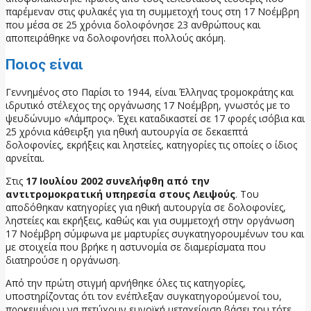
παρέμεναν στις φυλακές για τη συμμετοχή τους στη 17 Νοέμβρη
που μέσα σε 25 χρόνια δολοφόνησε 23 ανθρώπους και
αποπειράθηκε να δολοφονήσει πολλούς ακόμη.
Ποιος είναι
Γεννημένος στο Παρίσι το 1944, είναι Έλληνας τρομοκράτης και
ιδρυτικό στέλεχος της οργάνωσης 17 Νοέμβρη, γνωστός με το
ψευδώνυμο «Λάμπρος». Έχει καταδικαστεί σε 17 φορές ισόβια και
25 χρόνια κάθειρξη για ηθική αυτουργία σε δεκαεπτά
δολοφονίες, εκρήξεις και ληστείες, κατηγορίες τις οποίες ο ίδιος
αρνείται.
Στις
17 Ιουλίου 2002 συνελήφθη από την
αντιτρομοκρατική υπηρεσία στους Λειψούς
. Του
αποδόθηκαν κατηγορίες για ηθική αυτουργία σε δολοφονίες,
ληστείες και εκρήξεις, καθώς και για συμμετοχή στην οργάνωση
17 Νοέμβρη σύμφωνα με μαρτυρίες συγκατηγορουμένων του και
με στοιχεία που βρήκε η αστυνομία σε διαμερίσματα που
διατηρούσε η οργάνωση.
Από την πρώτη στιγμή αρνήθηκε όλες τις κατηγορίες,
υποστηρίζοντας ότι τον ενέπλεξαν συγκατηγορούμενοί του,
προκειμένου να πετύχουν ευνοϊκή μεταχείριση βάσει του τότε