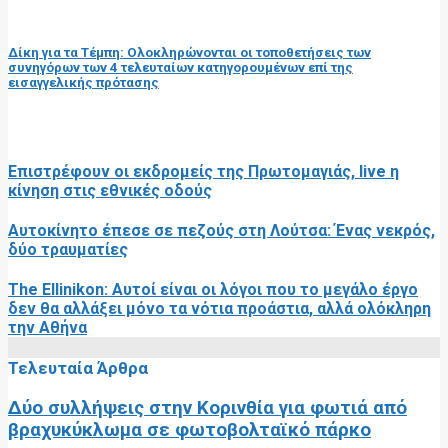
επόμενη ανάρτηση
Δίκη για τα Τέμπη: Ολοκληρώνονται οι τοποθετήσεις των
συνηγόρων των 4 τελευταίων κατηγορουμένων επί της
εισαγγελικής πρότασης
RELATED POSTS
Επιστρέφουν οι εκδρομείς της Πρωτομαγιάς, live η
κίνηση στις εθνικές οδούς
Αυτοκίνητο έπεσε σε πεζούς στη Λούτσα: Ένας νεκρός,
δύο τραυματίες
The Ellinikon: Αυτοί είναι οι λόγοι που το μεγάλο έργο
δεν θα αλλάξει μόνο τα νότια προάστια, αλλά ολόκληρη
την Αθήνα
Τελευταία Άρθρα
Δύο συλλήψεις στην Κορινθία για φωτιά από
βραχυκύκλωμα σε φωτοβολταϊκό πάρκο