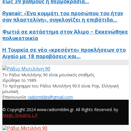
έως 39 βαθμούς η θερμοκρασία...
Ryanair: «Ένα κομμάτι του προσώπου του ήταν
σαν πλαστελίνη», συγκλονίζει η επιβάτιδα...
Φωτιά σε κατάστημα στον Άλιμο – Εκκενώθηκε
πολυκατοικία
Η Τουρκία σε νέο «κρεσέντο» προκλήσεων στο
Αιγαίο με 18 παραβάσεις και...
Το Ράδιο Μυτιλήνης 90 είναι μουσικός σταθμός.
Ιδρύθηκε το 1989.
Το πρόγραμμα του Ράδιο Μυτιλήνη 90.0 είναι Pop, Ελληνική
μουσική.
Επικοινωνία:
radiomitilini@gmail.com
Facebook
© Copyright 2024 www.radiomitilini.gr. All Rights Reserved. by
Magic Streams L.P