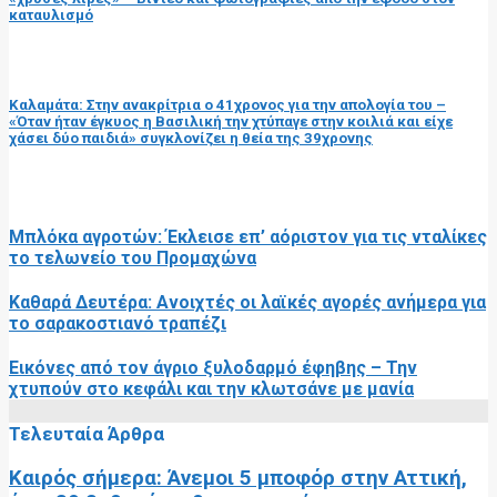
καταυλισμό
επόμενη ανάρτηση
Καλαμάτα: Στην ανακρίτρια ο 41χρονος για την απολογία του –
«Όταν ήταν έγκυος η Βασιλική την χτύπαγε στην κοιλιά και είχε
χάσει δύο παιδιά» συγκλονίζει η θεία της 39χρονης
RELATED POSTS
Μπλόκα αγροτών: Έκλεισε επ’ αόριστον για τις νταλίκες
το τελωνείο του Προμαχώνα
Καθαρά Δευτέρα: Ανοιχτές οι λαϊκές αγορές ανήμερα για
το σαρακοστιανό τραπέζι
Εικόνες από τον άγριο ξυλοδαρμό έφηβης – Την
χτυπούν στο κεφάλι και την κλωτσάνε με μανία
Τελευταία Άρθρα
Καιρός σήμερα: Άνεμοι 5 μποφόρ στην Αττική,