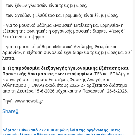
– των ξένων γλωσσών είναι τρεις (3) ώρες,
– των Σχεδίων ( Ελεύθερο και Γραμμικό) είναι έξι (6) ώρες,
– για το μουσικό μάθημα «Μουσική Εκτέλεση και Ερμηνεία» η
εξέταση της φωνητικής ή οργανικής μουσικής διαρκεί 4΄ έως 6΄
λεπτά ανά υποψήφιο.
– για το μουσικό μάθημα «Μουσική Αντίληψη, Θεωρία και
Αρμονία», η εξέταση συνολικά έχει διάρκεια τρεις (3) ώρες και 30΄
λεπτά.
Δ. Ως προθεσμία διεξαγωγής Υγειονομικής Εξέτασης και
Πρακτικής Δοκιμασίας των υποψηφίων
(ΓΕΛ και ΕΠΑΛ) για
εισαγωγή στα Τμήματα Επιστήμης Φυσικής Αγωγής και
Αθλητισμού (ΤΕΦΑΑ) ακαδ. έτους 2026-27 ορίζεται το διάστημα
από τη Δευτέρα 15-6-2026 μέχρι και την Παρασκευή 26-6-2026.
Πηγή: www.newsit.gr
Share
0
προηγούμενη ανάρτηση
Λάρισα: Πάνω από 777.000 ευρώ η λεία της οργάνωσης με τις
«χρυσές λίρες» – Βίντεο και φωτογραφίες από την έφοδο στον