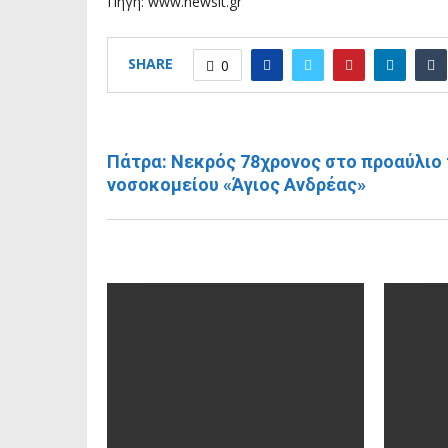
Πηγή: www.newsit.gr
SHARE
0
ΠΡΟΗΓΟΎΜΕΝΗ ΑΝΆΡΤΗΣΗ
Πάτρα: Νεκρός 78χρονος στο προαύλιο
νοσοκομείου «Άγιος Ανδρέας»
RELATED POSTS