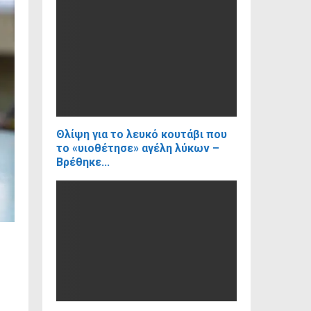
Θλίψη για το λευκό κουτάβι που
το «υιοθέτησε» αγέλη λύκων –
Βρέθηκε...