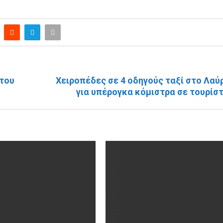
ΕΠΌΜΕΝΗ ΑΝΆΡΤΗ
 του
Χειροπέδες σε 4 οδηγούς ταξί στο Λαύ
για υπέρογκα κόμιστρα σε τουρίσ