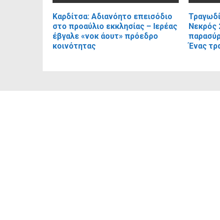
Καρδίτσα: Αδιανόητο επεισόδιο
Τραγωδί
στο προαύλιο εκκλησίας – Ιερέας
Νεκρός 
έβγαλε «νοκ άουτ» πρόεδρο
παρασύρ
κοινότητας
Ένας τρ