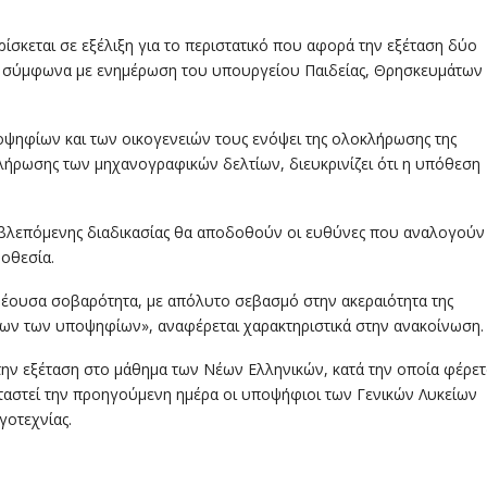
βρίσκεται σε εξέλιξη για το περιστατικό που αφορά την εξέταση δύο
, σύμφωνα με ενημέρωση του υπουργείου Παιδείας, Θρησκευμάτων 
ψηφίων και των οικογενειών τους ενόψει της ολοκλήρωσης της
μπλήρωσης των μηχανογραφικών δελτίων, διευκρινίζει ότι η υπόθεση
οβλεπόμενης διαδικασίας θα αποδοθούν οι ευθύνες που αναλογούν
οθεσία.
 δέουσα σοβαρότητα, με απόλυτο σεβασμό στην ακεραιότητα της
 όλων των υποψηφίων», αναφέρεται χαρακτηριστικά στην ανακοίνωση.
ην εξέταση στο μάθημα των Νέων Ελληνικών, κατά την οποία φέρετ
εταστεί την προηγούμενη ημέρα οι υποψήφιοι των Γενικών Λυκείων
γοτεχνίας.