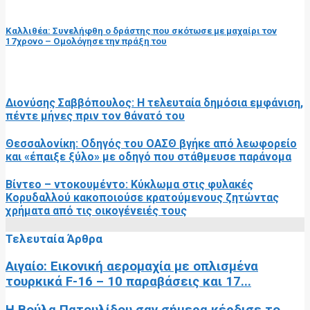
επόμενη ανάρτηση
Καλλιθέα: Συνελήφθη ο δράστης που σκότωσε με μαχαίρι τον
17χρονο – Ομολόγησε την πράξη του
RELATED POSTS
Διονύσης Σαββόπουλος: Η τελευταία δημόσια εμφάνιση,
πέντε μήνες πριν τον θάνατό του
Θεσσαλονίκη: Οδηγός του ΟΑΣΘ βγήκε από λεωφορείο
και «έπαιξε ξύλο» με οδηγό που στάθμευσε παράνομα
Βίντεο – ντοκουμέντο: Κύκλωμα στις φυλακές
Κορυδαλλού κακοποιούσε κρατούμενους ζητώντας
χρήματα από τις οικογένειές τους
Τελευταία Άρθρα
Αιγαίο: Εικονική αερομαχία με οπλισμένα
τουρκικά F-16 – 10 παραβάσεις και 17...
Η Βούλα Πατουλίδου σαν σήμερα κέρδισε το