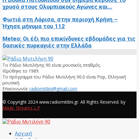
χρυσό στους Ολυμπιακούς Αγώνες και...
Φωτιά στη Λάρισα, στην περιοχή Κρήνη –
Ήχησε μήνυμα του 112
Meteo: Οι έξι πιο επικίνδυνες εβδομάδες για τις
δασικές πυρκαγιές στην Ελλάδα
Το Ράδιο Μυτιλήνης 90 είναι μουσικός σταθμός.
Ιδρύθηκε το 1989.
Το πρόγραμμα του Ράδιο Μυτιλήνη 90.0 είναι Pop, Ελληνική
μουσική.
Επικοινωνία:
radiomitilini@gmail.com
Facebook
© Copyright 2024 www.radiomitilini.gr. All Rights Reserved. by
Magic Streams L.P
Facebook
Αρχική