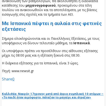
ανακοίνωση των βαθμολογιών, θα ακολουθήσει η διαδικασία
κατάθεσης του
μηχανογραφικού
, προκειμένου στα τέλη
Ιουλίου να ανακοινωθούν και τα αποτελέσματα, με τις βάσεις
εισαγωγής στις σχολές και τα τμήματα των ΑΕΙ.
Με Ισπανικά πέφτει η αυλαία στις φετινές
εξετάσεις
Σήμερα ολοκληρώνονται και οι Πανελλήνιες Εξετάσεις, με τους
υποψήφιους να δίνουν τελευταίο μάθημα, τα
Ισπανικά
.
Οι υποψήφιοι πρέπει να προσέλθουν στις αίθουσες εξέτασης
μέχρι τις 08:00 μιας και η εξέταση ξεκινά στις 08:30.
Η διάρκεια εξέτασης για τα Ισπανικά, είναι 3 ώρες.
Πηγή: www.newsit.gr
Share
0
προηγούμενη ανάρτηση
Καλλιθέα: Νεκρός 17χρονος μετά από άγρια συμπλοκή 10 ατόμων –
«Το παιδί ήταν αιμόφυρτο, πέταξαν το μαχαίρι και έτρεξαν»