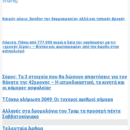
Share
0
προηγούμενη ανάρτηση
Καιρός αύριο: Άνοδος της θερμοκρασίας αλλά και τοπικές βροχές
επόμενη ανάρτηση
Λάρισα: Πάνω από 777.000 ευρώ η λεία της οργάνωσης με τις
«χρυσές λίρες» – Βίντεο και φωτογραφίες από την έφοδο στον
καταυλισμό
RELATED POSTS
Σύρος: Τα 3 στοιχεία που θα δώσουν απαντήσεις για τον
θάνατο της 42χρονης – Η ιατροδικαστική, τα κινητά και
οι κάμερες ασφαλείας
Τζόκερ κλήρωση 3049: Οι τυχεροί αριθμοί σήμερα
Αλλαγές στα δρομολόγια του Τραμ τα προσεχή πέντε
Σαββατοκύριακα
Τελευταία Άρθρα