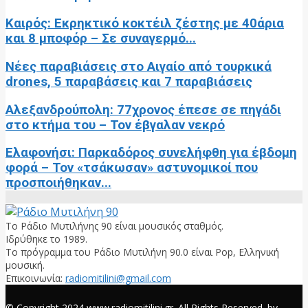
Καιρός: Εκρηκτικό κοκτέιλ ζέστης με 40άρια
και 8 μποφόρ – Σε συναγερμό...
Νέες παραβιάσεις στο Αιγαίο από τουρκικά
drones, 5 παραβάσεις και 7 παραβιάσεις
Αλεξανδρούπολη: 77χρονος έπεσε σε πηγάδι
στο κτήμα του – Τον έβγαλαν νεκρό
Ελαφονήσι: Παρκαδόρος συνελήφθη για έβδομη
φορά – Τον «τσάκωσαν» αστυνομικοί που
προσποιήθηκαν...
Το Ράδιο Μυτιλήνης 90 είναι μουσικός σταθμός.
Ιδρύθηκε το 1989.
Το πρόγραμμα του Ράδιο Μυτιλήνη 90.0 είναι Pop, Ελληνική
μουσική.
Επικοινωνία:
radiomitilini@gmail.com
Facebook
© Copyright 2024 www.radiomitilini.gr. All Rights Reserved. by