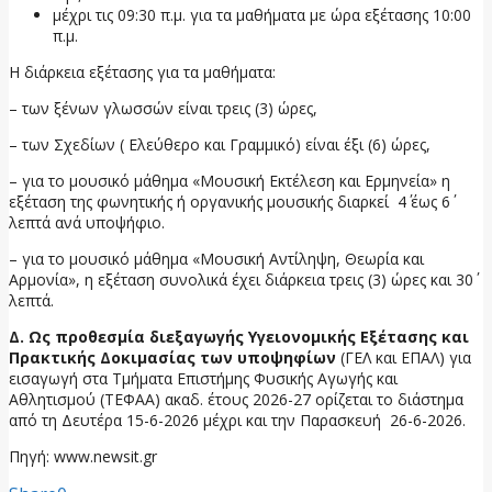
μέχρι τις 09:30 π.μ. για τα μαθήματα με ώρα εξέτασης 10:00
π.μ.
Η διάρκεια εξέτασης για τα μαθήματα:
– των ξένων γλωσσών είναι τρεις (3) ώρες,
– των Σχεδίων ( Ελεύθερο και Γραμμικό) είναι έξι (6) ώρες,
– για το μουσικό μάθημα «Μουσική Εκτέλεση και Ερμηνεία» η
εξέταση της φωνητικής ή οργανικής μουσικής διαρκεί 4΄ έως 6΄
λεπτά ανά υποψήφιο.
– για το μουσικό μάθημα «Μουσική Αντίληψη, Θεωρία και
Αρμονία», η εξέταση συνολικά έχει διάρκεια τρεις (3) ώρες και 30΄
λεπτά.
Δ. Ως προθεσμία διεξαγωγής Υγειονομικής Εξέτασης και
Πρακτικής Δοκιμασίας των υποψηφίων
(ΓΕΛ και ΕΠΑΛ) για
εισαγωγή στα Τμήματα Επιστήμης Φυσικής Αγωγής και
Αθλητισμού (ΤΕΦΑΑ) ακαδ. έτους 2026-27 ορίζεται το διάστημα
από τη Δευτέρα 15-6-2026 μέχρι και την Παρασκευή 26-6-2026.
Πηγή: www.newsit.gr