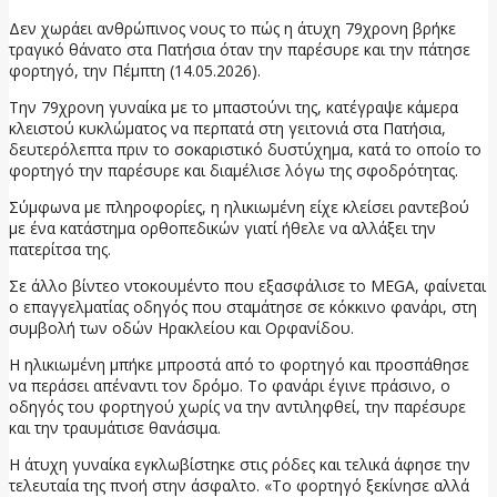
Δεν χωράει ανθρώπινος νους το πώς η άτυχη 79χρονη βρήκε
τραγικό θάνατο στα Πατήσια όταν την παρέσυρε και την πάτησε
φορτηγό, την Πέμπτη (14.05.2026).
Την 79χρονη γυναίκα με το μπαστούνι της, κατέγραψε κάμερα
κλειστού κυκλώματος να περπατά στη γειτονιά στα Πατήσια,
δευτερόλεπτα πριν το σοκαριστικό δυστύχημα, κατά το οποίο το
φορτηγό την παρέσυρε και διαμέλισε λόγω της σφοδρότητας.
Σύμφωνα με πληροφορίες, η ηλικιωμένη είχε κλείσει ραντεβού
με ένα κατάστημα ορθοπεδικών γιατί ήθελε να αλλάξει την
πατερίτσα της.
Σε άλλο βίντεο ντοκουμέντο που εξασφάλισε το MEGA, φαίνεται
ο επαγγελματίας οδηγός που σταμάτησε σε κόκκινο φανάρι, στη
συμβολή των οδών Ηρακλείου και Ορφανίδου.
Η ηλικιωμένη μπήκε μπροστά από το φορτηγό και προσπάθησε
να περάσει απέναντι τον δρόμο. Το φανάρι έγινε πράσινο, ο
οδηγός του φορτηγού χωρίς να την αντιληφθεί, την παρέσυρε
και την τραυμάτισε θανάσιμα.
Η άτυχη γυναίκα εγκλωβίστηκε στις ρόδες και τελικά άφησε την
τελευταία της πνοή στην άσφαλτο. «Το φορτηγό ξεκίνησε αλλά