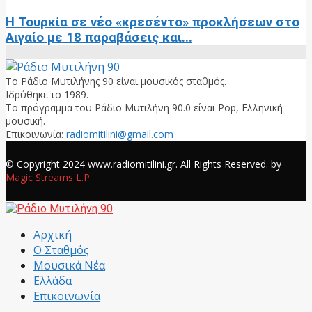
Η Τουρκία σε νέο «κρεσέντο» προκλήσεων στο
Αιγαίο με 18 παραβάσεις και...
Το Ράδιο Μυτιλήνης 90 είναι μουσικός σταθμός.
Ιδρύθηκε το 1989.
Το πρόγραμμα του Ράδιο Μυτιλήνη 90.0 είναι Pop, Ελληνική
μουσική.
Επικοινωνία:
radiomitilini@gmail.com
Facebook
© Copyright 2024 www.radiomitilini.gr. All Rights Reserved. by
Magic Streams L.P
Facebook
Αρχική
Ο Σταθμός
Μουσικά Νέα
Ελλάδα
Επικοινωνία