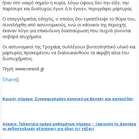
ήταν στο νεκρό σημείο η κυρία, λόγω ύψους δεν την είδε, την
παρέσυρε και δυστυχώς έγινε ό,τι έγινε», περιγράφει μάρτυρας.
Ο επαγγελματίας οδηγός, ο οποίος δεν εγκατέλειψε το θύμα του,
συνελήφθη από αστυνομικούς, ενώ οι κάτοικοι της περιοχής
έκαναν λόγο για επικίνδυνη διασταύρωση που συχνά γίνονται
σοβαρά ατυχήματα.
Οι αστυνομικοί της Τροχαίας συλλέγουν βιντεοληπτικό υλικό και
μαρτυρίες προκειμένου να διαλευκανθούν τα ακριβή αίτια του
δυστυχήματος.
Πηγή: www.newsit.gr
Share
0
προηγούμενη ανάρτηση
Καιρός σήμερα: Συννεφιασμένο σκηνικό με βροχές και καταιγίδες
επόμενη ανάρτηση
Λύκεια: Τελευταία ημέρα μαθημάτων σήμερα – Ξεκινούν τη Δευτέρα
οι ενδοσχολικές εξετάσεις για όλες τις τάξεις