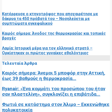
RELATED POSTS
Κατέρρευσε ο κτηνοτρόφος που αποχαιρέτησε με
δάκρυα τα 450 πρόβατά του – Νοσηλεύεται με
συμπτώματα εγκεφαλικού
Καιρός σήμερα: Άνοδος της θερμοκρασίας και τοπικές
βροχές
Λαμία: Ιστορική μέρα για τον ελληνικό στρατό –
Ορκίστηκαν οι πρώτες γυναίκες εθελόντριες
Τελευταία Άρθρα
Καιρός σήμερα: Άνεμοι 5 μποφόρ στην Αττική,
έως 39 βαθμούς η θερμοκρασία...
Ryanair: «Ένα κομμάτι του προσώπου του ήταν
σαν πλαστελίνη», συγκλονίζει η επιβάτιδα...
Φωτιά σε κατάστημα στον Άλιμο – Εκκενώθηκε
πολυκατοικία