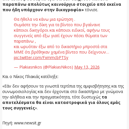
παραπάνω απολύτως καινούργιο στοιχείο από εκείνα
που ήδη υπάρχουν στην δικογραφία»
τόνισε.
Θα ήθελα να κάνω μια ερώτηση .
Θυμάστε την δίκη για τα βίντεο που βγαίνανε
κάποιοι δικηγόροι και κάποιοι ειδικοί, αφήνω τους
συγγενείς από έξω γιατί έχουν πέσει θύματα των
παραπάνω ,
και ωρυόταν έξω από το δικαστήριο μπροστά στα
ΜΜΕ ότι βρέθηκαν χαμένα βίντεο που δείχνουν…
pic.twitter.com/FxmmcbPTSy
— Plakiasnikos (@PlakiasNikos)
May 13, 2026
Και ο Νίκος Πλακιάς κατέληξε:
«Εάν δεν αφήσουν τα γνωστά τερτίπια της αμφισβήτησης και της
συνωμοσιολογίας και δεν έρχονται στο δικαστήριο με γνώμονα
την αλήθεια και την πραγματικότητα, τότε δυστυχώς
τα
αποτελέσματα θα είναι καταστροφικά για όλους εμάς
τους συγγενείς
».
Πηγή: www.newsit.gr