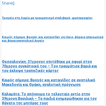
Share
0
προηγούμενη ανάρτηση
Τροχαίο στη Λαμία με τραυματισμό ντελιβερά, φωτογραφίες
επόμενη ανάρτηση
Καιρός σήμερα: Βροχές και καταιγίδες σε Ιόνιο, βόρεια ηπειρωτικά
και βορειοανατολικό Αιγαίο
RELATED POSTS
Θεσσαλονίκη: 31χρονος επιτέθηκε με σφυρί στον
70χρονο συγκάτοικό του – Tον τραυμάτισε βαριά και
του έκλεψε τραπεζικές κάρτες
Καιρός σήμερα: Βροχές και καταιγίδες σε ανατολική
Μακεδονία και Θράκη, αναλυτική πρόγνωση
Καλαμάτα: Το απόγευμα το τελευταίο αντίο στην
39χρονη Βασιλική – Τα παιδιά ενημερώθηκαν για τον
θάνατο της μητέρας τους