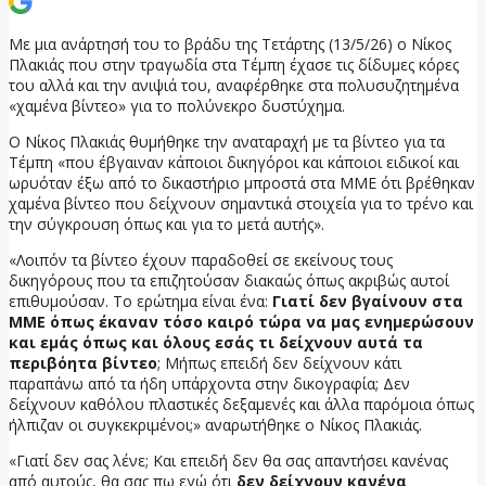
Με μια ανάρτησή του το βράδυ της Τετάρτης (13/5/26) ο Νίκος
Πλακιάς που στην τραγωδία στα Τέμπη έχασε τις δίδυμες κόρες
του αλλά και την ανιψιά του, αναφέρθηκε στα πολυσυζητημένα
«χαμένα βίντεο» για το πολύνεκρο δυστύχημα.
Ο Νίκος Πλακιάς θυμήθηκε την αναταραχή με τα βίντεο για τα
Τέμπη «που έβγαιναν κάποιοι δικηγόροι και κάποιοι ειδικοί και
ωρυόταν έξω από το δικαστήριο μπροστά στα ΜΜΕ ότι βρέθηκαν
χαμένα βίντεο που δείχνουν σημαντικά στοιχεία για το τρένο και
την σύγκρουση όπως και για το μετά αυτής».
«Λοιπόν τα βίντεο έχουν παραδοθεί σε εκείνους τους
δικηγόρους που τα επιζητούσαν διακαώς όπως ακριβώς αυτοί
επιθυμούσαν. Το ερώτημα είναι ένα:
Γιατί δεν βγαίνουν στα
ΜΜΕ όπως έκαναν τόσο καιρό τώρα να μας ενημερώσουν
και εμάς όπως και όλους εσάς τι δείχνουν αυτά τα
περιβόητα βίντεο
; Μήπως επειδή δεν δείχνουν κάτι
παραπάνω από τα ήδη υπάρχοντα στην δικογραφία; Δεν
δείχνουν καθόλου πλαστικές δεξαμενές και άλλα παρόμοια όπως
ήλπιζαν οι συγκεκριμένοι;» αναρωτήθηκε ο Νίκος Πλακιάς.
«Γιατί δεν σας λένε; Και επειδή δεν θα σας απαντήσει κανένας
από αυτούς, θα σας πω εγώ ότι
δεν δείχνουν κανένα