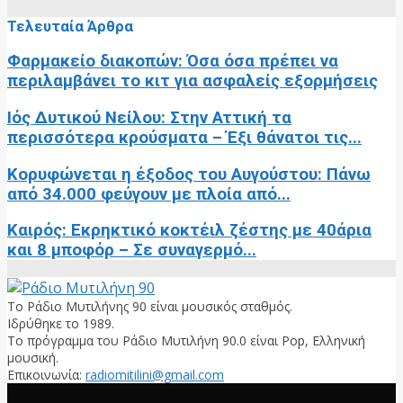
Τελευταία Άρθρα
Φαρμακείο διακοπών: Όσα όσα πρέπει να
περιλαμβάνει το κιτ για ασφαλείς εξορμήσεις
Ιός Δυτικού Νείλου: Στην Αττική τα
περισσότερα κρούσματα – Έξι θάνατοι τις...
Κορυφώνεται η έξοδος του Αυγούστου: Πάνω
από 34.000 φεύγουν με πλοία από...
Καιρός: Εκρηκτικό κοκτέιλ ζέστης με 40άρια
και 8 μποφόρ – Σε συναγερμό...
Το Ράδιο Μυτιλήνης 90 είναι μουσικός σταθμός.
Ιδρύθηκε το 1989.
Το πρόγραμμα του Ράδιο Μυτιλήνη 90.0 είναι Pop, Ελληνική
μουσική.
Επικοινωνία:
radiomitilini@gmail.com
Facebook