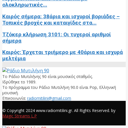
ολοκληρωτικές...
Καιρός σήμερα: 38άρια και ισχυροί βοριάδες –
Τοπικές βροχές και καταιγίδες στα...
Τζόκερ κλήρωση 3101: Οι τυχεροί αριθμοί
σήμερα
Καιρός: Έρχεται τριήμερο με 40άρια και ισχυρά
μελτέμια
Το Ράδιο Μυτιλήνης 90 είναι μουσικός σταθμός.
Ιδρύθηκε το 1989.
Το πρόγραμμα του Ράδιο Μυτιλήνη 90.0 είναι Pop, Ελληνική
μουσική.
Επικοινωνία:
radiomitilini@gmail.com
Facebook
© Copyright 2024 www.radiomitilini.gr. All Rights Reserved. by
Magic Streams L.P