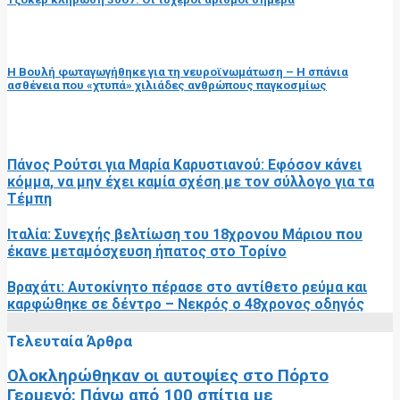
επόμενη ανάρτηση
Η Βουλή φωταγωγήθηκε για τη νευροϊνωμάτωση – Η σπάνια
ασθένεια που «χτυπά» χιλιάδες ανθρώπους παγκοσμίως
RELATED POSTS
Πάνος Ρούτσι για Μαρία Καρυστιανού: Εφόσον κάνει
κόμμα, να μην έχει καμία σχέση με τον σύλλογο για τα
Τέμπη
Ιταλία: Συνεχής βελτίωση του 18χρονου Μάριου που
έκανε μεταμόσχευση ήπατος στο Τορίνο
Βραχάτι: Αυτοκίνητο πέρασε στο αντίθετο ρεύμα και
καρφώθηκε σε δέντρο – Νεκρός ο 48χρονος οδηγός
Τελευταία Άρθρα
Ολοκληρώθηκαν οι αυτοψίες στο Πόρτο
Γερμενό: Πάνω από 100 σπίτια με