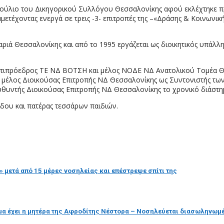
μβούλιο του Δικηγορικού Συλλόγου Θεσσαλονίκης αφού εκλέχτηκε
συμμετέχοντας ενεργά σε τρεις -3- επιτροπές της –«Δράσης & Κοινων
ιά Θεσσαλονίκης και από το 1995 εργάζεται ως διοικητικός υπάλληλ
ντιπρόεδρος ΤΕ ΝΔ ΒΟΤΣΗ και μέλος ΝΟΔΕ ΝΔ Ανατολικού Τομέα Θε
μέλος Διοικούσας Επιτροπής ΝΔ Θεσσαλονίκης ως Συντονιστής των 
ευθυντής Διοικούσας Επιτροπής ΝΔ Θεσσαλονίκης το χρονικό διάστη
ίδου και πατέρας τεσσάρων παιδιών.
 μετά από 15 μέρες νοσηλείας και επέστρεψε σπίτι της
μα έχει η μητέρα της Αφροδίτης Νέστορα – Νοσηλεύεται διασωληνωμ