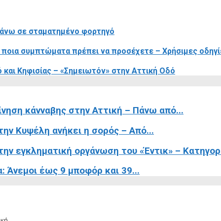
πάνω σε σταματημένο φορτηγό
ι ποια συμπτώματα πρέπει να προσέχετε – Χρήσιμες οδηγί
 και Κηφισίας – «Σημειωτόν» στην Αττική Οδό
ίνηση κάνναβης στην Αττική – Πάνω από...
ην Κυψέλη ανήκει η σορός – Από...
ην εγκληματική οργάνωση του «Έντικ» – Κατηγορε
 Άνεμοι έως 9 μποφόρ και 39...
κή.