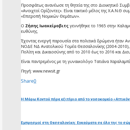
Προσφάτως ανανέωσε τη θητεία της στο Διοικητικό Συ
«Ανοιχτοί Ορίζοντες». Είναι τακτικό μέλος της Χ.Α.Ν.Θ 
«Επιτροπή Νομικών Θεμάτων».
Ο
Ζήσης Ιωακείμοβιτς
γεννήθηκε το 1965 στην Καλαμαρ
ευθύνης.
Έχοντας ενεργή παρουσία στα πολιτικά δρώμενα ήταν Α
ΝΟΔΕ ΝΔ Ανατολικού Τομέα Θεσσαλονίκης (2004-2010), 
Πολίτη και Δικαιοσύνης από το 2010 έως το 2016 και Δι
Είναι παντρεμένος με τη γυναικολόγο Τατιάνα Χαραλαμπ
Πηγή: www.newsit.gr
Share
0
προηγούμενη ανάρτηση
Η Μάρω Κοντού πήρε εξιτήριο από το νοσοκομείο «Αττικόν»
επόμενη ανάρτηση
Εμπρησμοί στη Θεσσαλονίκη: Εγκαύματα σε όλο της το σώ