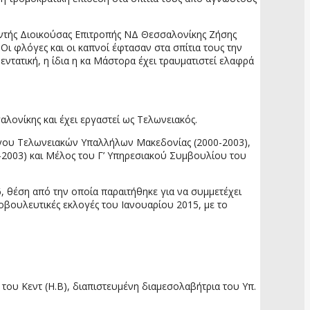
ντής Διοικούσας Επιτροπής ΝΔ Θεσσαλονίκης Ζήσης
Οι φλόγες και οι καπνοί έφτασαν στα σπίτια τους την
ντατική, η ίδια η κα Μάστορα έχει τραυματιστεί ελαφρά
ονίκης και έχει εργαστεί ως Τελωνειακός.
γου Τελωνειακών Υπαλλήλων Μακεδονίας (2000-2003),
-2003) και Μέλος του Γ’ Υπηρεσιακού Συμβουλίου του
, θέση από την οποία παραιτήθηκε για να συμμετέχει
οβουλευτικές εκλογές του Ιανουαρίου 2015, με το
του Κεντ (Η.Β), διαπιστευμένη διαμεσολαβήτρια του Υπ.