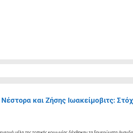
Νέστορα και Ζήσης Ιωακείμοβιτς: Στόχ
αι ενεργά μέλη της τοπικής κοινωνίας δέχθηκαν τα ξημερώματα άναν