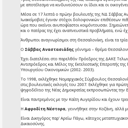
με αποτέλεσμα να κινδυνεύσουν οι ίδιοι και οι οικογένει
Μέσα σε 17 λεπτά ο πρώην βουλευτής της ΝΔ Σάββας Αν
Ιωακείμοβιτς έγιναν στόχοι δολοφονικών επιθέσεων πιθαν
ώρα που εκείνοι ανυποψίαστοι κοιμόντουσαν. Σημειώνετα
και ο πατέρας της έχει αναπνευστικά προβλήματα, ενώ έ
Άνθρωποι αναγνωρίσιμοι στη Θεσσαλονίκη, είναι τα τρία
Ο
Σάββας Αναστασιάδης
γέννημα – θρέμα Θεσσαλονικ
Έχει διατελέσει στο παρελθόν Πρόεδρος της ΔΑΚΕ Τελ
Αντιπρόεδρος και Μέλος της Εκτελεστικής Επιτροπής τ
Υπουργείου Οικονομικών (2002- 2003).
Το 1998, εκλέχθηκε Νομαρχιακός Σύμβουλος Θεσσαλονίκη
στις βουλευτικές εκλογές του 2007. Εκλέχθηκε για πρώτ
ψηφοδέλτιο της Νέας Δημοκρατίας εκπροσωπώντας την Β
Είναι παντρεμένος με την Καίτη Αυγερίδου και έχουν τρει
Η
Αφροδίτη Νέστορα
, γεννήθηκε στην Κοζάνη, αλλά μ
Είναι Δικηγόρος παρ’ Αρείω Πάγω, κάτοχος μεταπτυχιακο
Δικαιοσύνης.