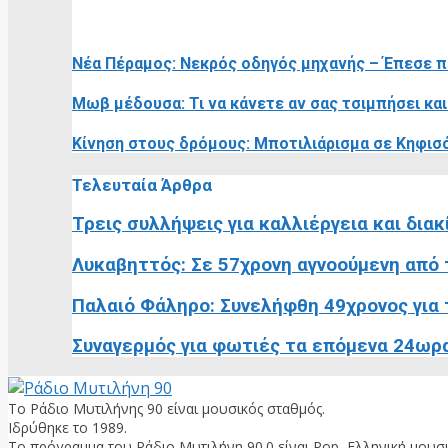
RELATED POSTS
Νέα Πέραμος: Νεκρός οδηγός μηχανής – Έπεσε 
Μωβ μέδουσα: Τι να κάνετε αν σας τσιμπήσει κα
Κίνηση στους δρόμους: Μποτιλιάρισμα σε Κηφισό
Τελευταία Άρθρα
Τρεις συλλήψεις για καλλιέργεια και διακ
Λυκαβηττός: Σε 57χρονη αγνοούμενη από τ
Παλαιό Φάληρο: Συνελήφθη 49χρονος για τ
Συναγερμός για φωτιές τα επόμενα 24ωρα:
Το Ράδιο Μυτιλήνης 90 είναι μουσικός σταθμός.
Ιδρύθηκε το 1989.
Το πρόγραμμα του Ράδιο Μυτιλήνη 90.0 είναι Pop, Ελληνική μουσι