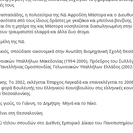
ές τους.
αστασιάδης, η πολιτεύτρια της ΝΔ Αφροδίτη Μάστορα και ο Διευθυ
ότατα από τους ίδιους δράστες με γκαζάκια και μπιτόνια βενζίνης. 
ι ότι η μητέρα της κας Μάστορα νοσηλεύεται διασωληνωμένη στην ε
χουν τραυματιστεί ελαφρά και άλλα δυο άτομα.
 μέλη της ΝΔ.
ιός, σπούδασε οικονομικά στην Ανωτάτη Βιομηχανική Σχολή Θεσσαλ
ωνειακών Υπαλλήλων Μακεδονίας (1994-2000), Πρόεδρος του Συλλό
ης Πανελλήνιας Ομοσπονδίας Τελωνειακών Υπαλλήλων Ελλάδος (2002
ς. Το 2002, εκλέγεται Έπαρχος Λαγκαδά και επανεκλέγεται το 2006
η φορά Βουλευτής του Ελληνικού Κοινοβουλίου στις ελληνικές κοιν
΄ Θεσσαλονίκης.
ς γιούς, το Γιάννη, το Δημήτρη- Μηνά και το Νίκο.
ένει στη Θεσσαλονίκη.
ύ τίτλου σπουδών στο Διεθνές Εμπορικό Δίκαιο του Πανεπιστημίου 