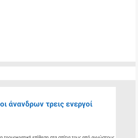
οι άνανδρων τρεις ενεργοί
δρη τρομοκρατική επίθεση στα σπίτια τους από αγνώστους