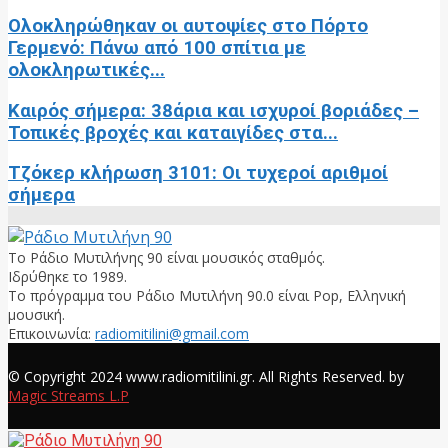
Ολοκληρώθηκαν οι αυτοψίες στο Πόρτο
Γερμενό: Πάνω από 100 σπίτια με
ολοκληρωτικές...
Καιρός σήμερα: 38άρια και ισχυροί βοριάδες –
Τοπικές βροχές και καταιγίδες στα...
Τζόκερ κλήρωση 3101: Οι τυχεροί αριθμοί
σήμερα
Το Ράδιο Μυτιλήνης 90 είναι μουσικός σταθμός.
Ιδρύθηκε το 1989.
Το πρόγραμμα του Ράδιο Μυτιλήνη 90.0 είναι Pop, Ελληνική
μουσική.
Επικοινωνία:
radiomitilini@gmail.com
Facebook
© Copyright 2024 www.radiomitilini.gr. All Rights Reserved. by
Magic Streams L.P