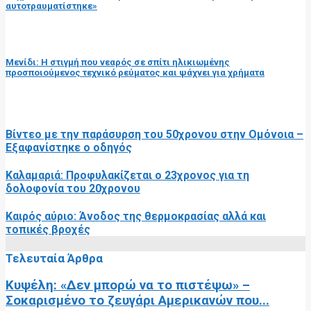
αυτοτραυματίστηκε»
επόμενη ανάρτηση
Μενίδι: Η στιγμή που νεαρός σε σπίτι ηλικιωμένης
προσποιούμενος τεχνικό ρεύματος και ψάχνει για χρήματα
RELATED POSTS
Βίντεο με την παράσυρση του 50χρονου στην Ομόνοια –
Εξαφανίστηκε ο οδηγός
Καλαμαριά: Προφυλακίζεται ο 23χρονος για τη
δολοφονία του 20χρονου
Καιρός αύριο: Άνοδος της θερμοκρασίας αλλά και
τοπικές βροχές
Τελευταία Άρθρα
Κυψέλη: «Δεν μπορώ να το πιστέψω» –
Σοκαρισμένο το ζευγάρι Αμερικανών που...