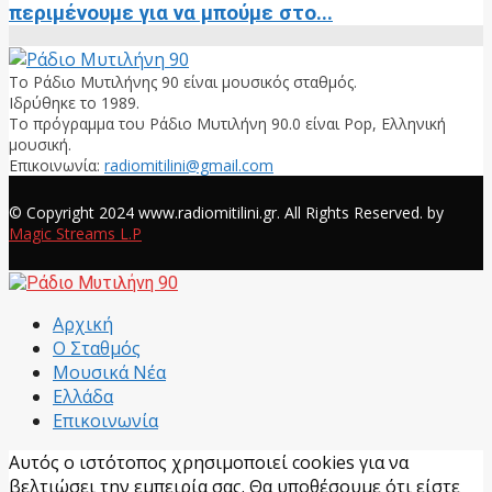
περιμένουμε για να μπούμε στο...
Το Ράδιο Μυτιλήνης 90 είναι μουσικός σταθμός.
Ιδρύθηκε το 1989.
Το πρόγραμμα του Ράδιο Μυτιλήνη 90.0 είναι Pop, Ελληνική
μουσική.
Επικοινωνία:
radiomitilini@gmail.com
Facebook
© Copyright 2024 www.radiomitilini.gr. All Rights Reserved. by
Magic Streams L.P
Facebook
Αρχική
Ο Σταθμός
Μουσικά Νέα
Ελλάδα
Επικοινωνία
Αυτός ο ιστότοπος χρησιμοποιεί cookies για να
βελτιώσει την εμπειρία σας. Θα υποθέσουμε ότι είστε