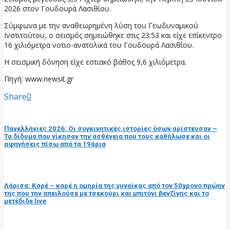
2026 στον Γουδουρά Λασιθίου.
Σύμφωνα με την αναθεωρημένη λύση του Γεωδυναμικού
Ινστιτούτου, ο σεισμός σημειώθηκε στις 23:53 και είχε επίκεντρο
16 χιλιόμετρα νοτιο-ανατολικά του Γουδουρά Λασιθίου.
Η σεισμική δόνηση είχε εστιακό βάθος 9,6 χιλιόμετρα.
Πηγή: www.newsit.gr
Share
0
προηγούμενη ανάρτηση
Πανελλήνιες 2026: Οι συγκινητικές ιστορίες όσων αρίστευσαν –
Τα δίδυμα που νίκησαν την ασθένεια που τους καθήλωσε και οι
αφηγήσεις πίσω από τα 19άρια
επόμενη ανάρτηση
Λάρισα: Καρέ – καρέ η ομηρία της γυναίκας από τον 50χρονο πρώην
της που την απειλούσε με τσεκούρι και μπιτόνι βενζίνης και το
μετέδιδε live
RELATED POSTS