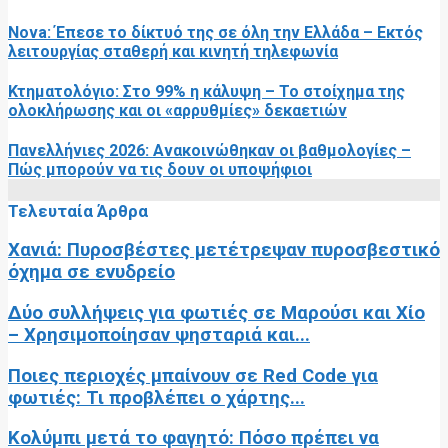
Nova: Έπεσε το δίκτυό της σε όλη την Ελλάδα – Εκτός
λειτουργίας σταθερή και κινητή τηλεφωνία
Κτηματολόγιο: Στο 99% η κάλυψη – Το στοίχημα της
ολοκλήρωσης και οι «αρρυθμίες» δεκαετιών
Πανελλήνιες 2026: Ανακοινώθηκαν οι βαθμολογίες –
Πώς μπορούν να τις δουν οι υποψήφιοι
Τελευταία Άρθρα
Χανιά: Πυροσβέστες μετέτρεψαν πυροσβεστικό
όχημα σε ενυδρείο
Δύο συλλήψεις για φωτιές σε Μαρούσι και Χίο
– Χρησιμοποίησαν ψησταριά και...
Ποιες περιοχές μπαίνουν σε Red Code για
φωτιές: Τι προβλέπει ο χάρτης...
Κολύμπι μετά το φαγητό: Πόσο πρέπει να