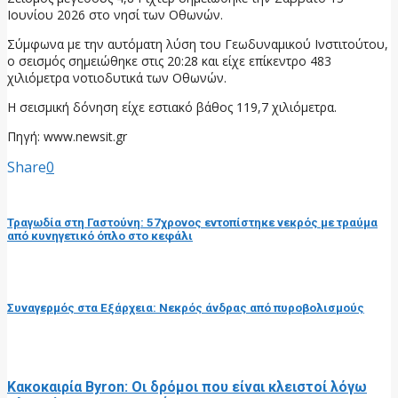
Ιουνίου 2026 στο νησί των Οθωνών.
Σύμφωνα με την αυτόματη λύση του Γεωδυναμικού Ινστιτούτου,
ο σεισμός σημειώθηκε στις 20:28 και είχε επίκεντρο 483
χιλιόμετρα νοτιοδυτικά των Οθωνών.
Η σεισμική δόνηση είχε εστιακό βάθος 119,7 χιλιόμετρα.
Πηγή: www.newsit.gr
Share
0
προηγούμενη ανάρτηση
Τραγωδία στη Γαστούνη: 57χρονος εντοπίστηκε νεκρός με τραύμα
από κυνηγετικό όπλο στο κεφάλι
επόμενη ανάρτηση
Συναγερμός στα Εξάρχεια: Νεκρός άνδρας από πυροβολισμούς
RELATED POSTS
Κακοκαιρία Byron: Οι δρόμοι που είναι κλειστοί λόγω