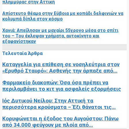
πλημμύρας στην Αττική
Απίστευτο θέαμα στην Εύβοια με κοπάδι δελφινιών να
κολυμπά δίπλα στον κόσμο
Χανιά: Απείλησαν με μαχαίρι 55χρονο μέσα στο σπίτι
του – Του έκλεψαν χρήματα, αυτοκίνητο και
εξαφανίστηκαν
Τελευταία Άρθρα
Καταγγελία για επίθεση σε νοσηλεύτρια στον
«Ερυθρό Σταυρό»: Ασθενής την άρπαξε από...
Φαρμακείο διακοπών: Όσα όσα πρέπει να
περιλαμβάνει το κιτ για ασφαλείς εξορμήσεις
Ιός Δυτικού Νείλου: Στην Αττική τα
περισσότερα κρούσματα – Έξι θάνατοι τις...
Κορυφώνεται η έξοδος του Αυγούστου: Πάνω
από 34.000 φεύγουν με πλοία από...